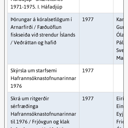
1971-1975. I. Háfadjúp
Þörungar á kóralsetlögum í
1977
Karl
Arnarfirði / Fæðuöflun
Gunn
fiskseiða við strendur Íslands
Ólafu
/ Veðráttan og hafið
Pálss
Sven
Malm
Skýrsla um starfsemi
1977
Hafrannsóknastofnunarinnar
1976
Skrá um ritgerðir
1977
Eirík
sérfræðinga
Einar
Hafrannsóknastofnunarinnar
Eyjól
til 1976 / Frjóvgun og klak
Friðg