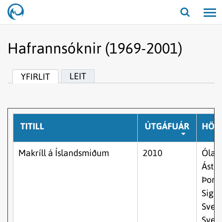
Opna/lo
leit
Hafrannsóknir (1969-2001)
LEIT
YFIRLIT
TITILL
ÚTGÁFUÁR
HÖF
Makríll á Íslandsmiðum
2010
Ólafu
Ástþó
Þors
Sigur
Svei
Svei