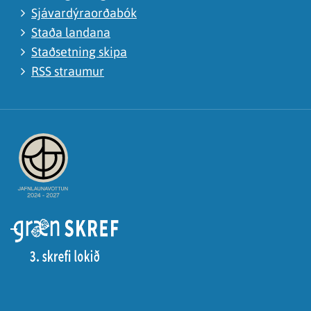
Sjávardýraorðabók
Staða landana
Staðsetning skipa
RSS straumur