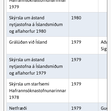
Hafrannsóknastofnunarinnar
1979
Skýrsla um ástand
1980
nytjastofna á Íslandsmiðum
og aflahorfur 1980
Grálúðan við Ísland
1979
Aðal
Sigu
Skýrsla um ástand
1979
nytjastofna á Íslandsmiðum
og aflahorfur 1979
Skýrsla um starfsemi
1979
Hafrannsóknastofnunarinnar
1978
Netfræði
1979
Guðn