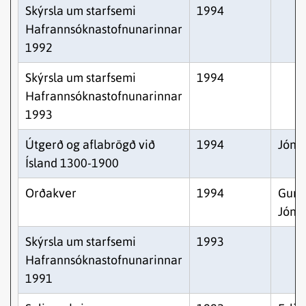
Skýrsla um starfsemi
1994
Hafrannsóknastofnunarinnar
1992
Skýrsla um starfsemi
1994
Hafrannsóknastofnunarinnar
1993
Útgerð og aflabrögð við
1994
Jón 
Ísland 1300-1900
Orðakver
1994
Gunn
Jóns
Skýrsla um starfsemi
1993
Hafrannsóknastofnunarinnar
1991