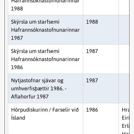
Hafrannsóknastofnunarinnar
1988
Skýrsla um starfsemi
1988
Hafrannsóknastofnunarinnar
1987
Skýrsla um starfsemi
1987
Hafrannsóknastofnunarinnar
1986
Nytjastofnar sjávar og
1987
umhverfisþættir 1986. -
Aflahorfur 1987
Hörpudiskurinn / Farselir við
1986
Hraf
Ísland
Eirík
Erlin
Hauk