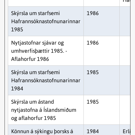
Skýrsla um starfsemi
1986
Hafrannsóknastofnunarinnar
1985
Nytjastofnar sjávar og
1986
umhverfisþættir 1985. -
Aflahorfur 1986
Skýrsla um starfsemi
1985
Hafrannsóknastofnunarinnar
1984
Skýrsla um ástand
1985
nytjastofna á Íslandsmiðum
og aflahorfur 1985
Könnun á sýkingu þorsks á
1984
Erlin