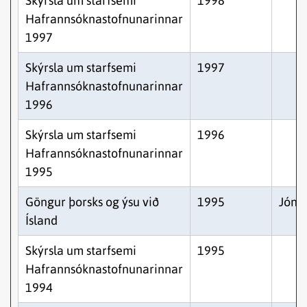
Skýrsla um starfsemi
1998
Hafrannsóknastofnunarinnar
1997
Skýrsla um starfsemi
1997
Hafrannsóknastofnunarinnar
1996
Skýrsla um starfsemi
1996
Hafrannsóknastofnunarinnar
1995
Göngur þorsks og ýsu við
1995
Jón 
Ísland
Skýrsla um starfsemi
1995
Hafrannsóknastofnunarinnar
1994