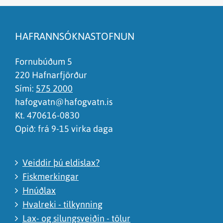
Efnið svarar ekki spurningunni
Síðan inniheldur rangar upplýsingar
HAFRANNSÓKNASTOFNUN
Það er of mikið efni á síðunni
Ég skil ekki efnið, finnst það of flókið
Fornubúðum 5
220 Hafnarfjörður
Sími:
575 2000
hafogvatn@hafogvatn.is
Kt. 470616-0830
Opið: frá 9-15 virka daga
Veiddir þú eldislax?
Fiskmerkingar
Hnúðlax
Hvalreki - tilkynning
Lax- og silungsveiðin - tölur