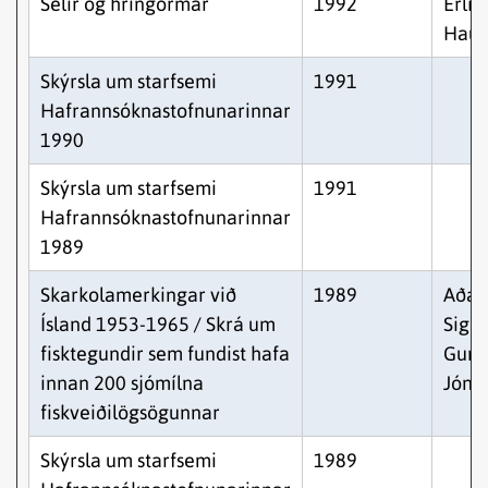
Selir og hringormar
1992
Erlin
Hauk
Skýrsla um starfsemi
1991
Hafrannsóknastofnunarinnar
1990
Skýrsla um starfsemi
1991
Hafrannsóknastofnunarinnar
1989
Skarkolamerkingar við
1989
Aðal
Ísland 1953-1965 / Skrá um
Sigur
fisktegundir sem fundist hafa
Gunn
innan 200 sjómílna
Jóns
fiskveiðilögsögunnar
Skýrsla um starfsemi
1989