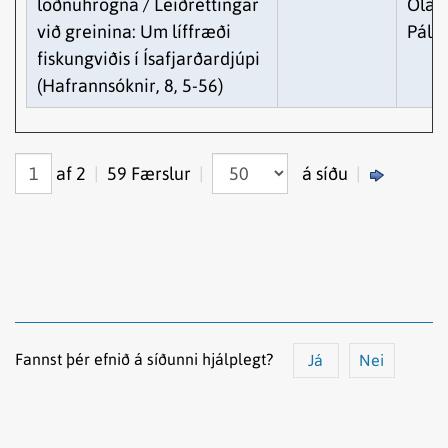
loðnuhrogna / Leiðréttingar
Ólafu
við greinina: Um líffræði
Páls
fiskungviðis í Ísafjarðardjúpi
(Hafrannsóknir, 8, 5-56)
af 2
|
59 Færslur
|
á síðu
|
Fannst þér efnið á síðunni hjálplegt?
Já
Nei