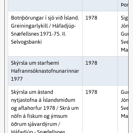
Þors
Botnþörungar í sjó við Ísland.
1978
Sigu
Greiningarlykill / Háfadjúp-
Jónss
Snæfellsnes 1971-75. II.
Gunn
Selvogsbanki
Sven
Malm
Skýrsla um starfsemi
1978
Hafrannsóknastofnunarinnar
1977
Skýrsla um ástand
1978
Gunn
nytjastofna á Íslandsmiðum
Jónss
og aflahorfur 1978 / Skrá um
Sven
nöfn á fiskum og ýmsum
Malm
öðrum sjávardýrum /
Háfadjúp - Snæfellsnes