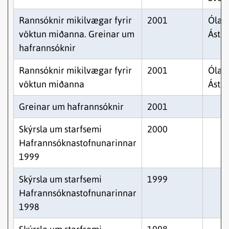
Rannsóknir mikilvægar fyrir
2001
Ólafu
vöktun miðanna. Greinar um
Ástþ
hafrannsóknir
Rannsóknir mikilvægar fyrir
2001
Ólafu
vöktun miðanna
Ástþ
Greinar um hafrannsóknir
2001
Skýrsla um starfsemi
2000
Hafrannsóknastofnunarinnar
1999
Skýrsla um starfsemi
1999
Hafrannsóknastofnunarinnar
1998