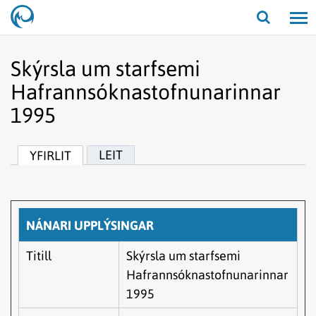
Opna/lo
leit
Skýrsla um starfsemi
Hafrannsóknastofnunarinnar
1995
LEIT
YFIRLIT
NÁNARI UPPLÝSINGAR
Titill
Skýrsla um starfsemi
Hafrannsóknastofnunarinnar
1995