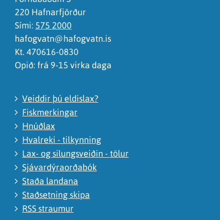
220 Hafnarfjörður
Sími:
575 2000
hafogvatn@hafogvatn.is
Kt. 470616-0830
Opið: frá 9-15 virka daga
Veiddir þú eldislax?
Fiskmerkingar
Hnúðlax
Hvalreki - tilkynning
Lax- og silungsveiðin - tölur
Sjávardýraorðabók
Staða landana
Staðsetning skipa
RSS straumur