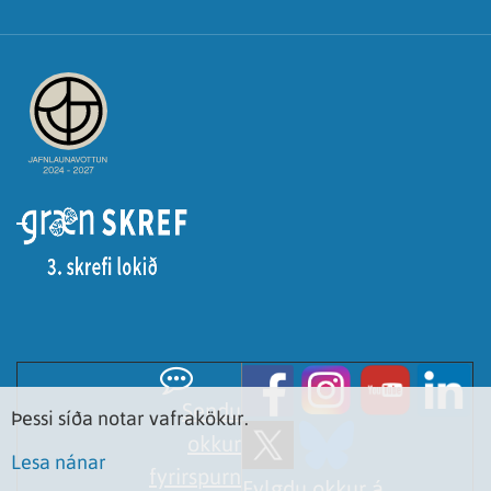
Sendu
Þessi síða notar vafrakökur.
okkur
Lesa nánar
fyrirspurn
Fylgdu okkur á