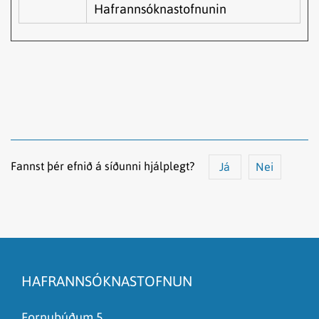
Hafrannsóknastofnunin
Fannst þér efnið á síðunni hjálplegt?
Já
Nei
Efnið svarar ekki spurningunni
Síðan inniheldur rangar upplýsingar
HAFRANNSÓKNASTOFNUN
Það er of mikið efni á síðunni
Ég skil ekki efnið, finnst það of flókið
Fornubúðum 5