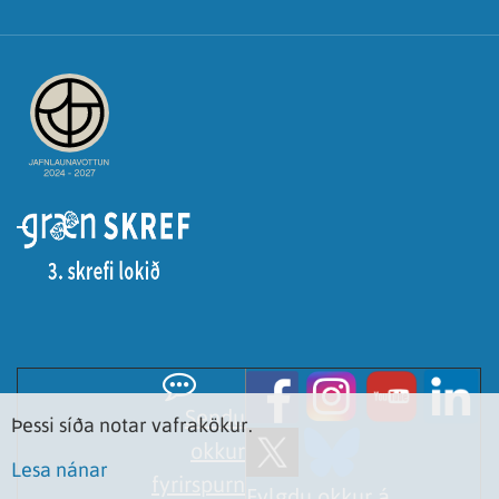
Sendu
Þessi síða notar vafrakökur.
okkur
Lesa nánar
fyrirspurn
Fylgdu okkur á