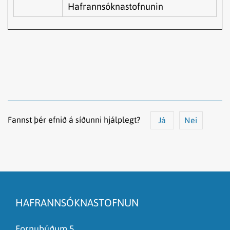
Hafrannsóknastofnunin
Fannst þér efnið á síðunni hjálplegt?
Já
Nei
Efnið svarar ekki spurningunni
Síðan inniheldur rangar upplýsingar
HAFRANNSÓKNASTOFNUN
Það er of mikið efni á síðunni
Ég skil ekki efnið, finnst það of flókið
Fornubúðum 5