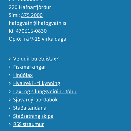
220 Hafnarfjörður
Sími:
575 2000
hafogvatn@hafogvatn.is
Kt. 470616-0830
Opið: frá 9-15 virka daga
Veiddir þú eldislax?
Fiskmerkingar
Hnúðlax
Hvalreki - tilkynning
Lax- og silungsveiðin - tölur
Sjávardýraorðabók
Staða landana
Staðsetning skipa
RSS straumur