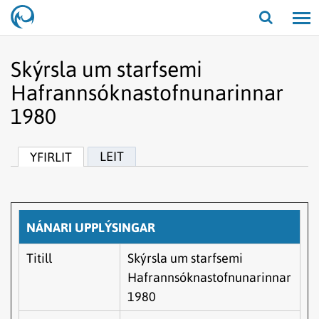
Opna/lo
leit
Skýrsla um starfsemi
Hafrannsóknastofnunarinnar
1980
LEIT
YFIRLIT
NÁNARI UPPLÝSINGAR
Titill
Skýrsla um starfsemi
Hafrannsóknastofnunarinnar
1980