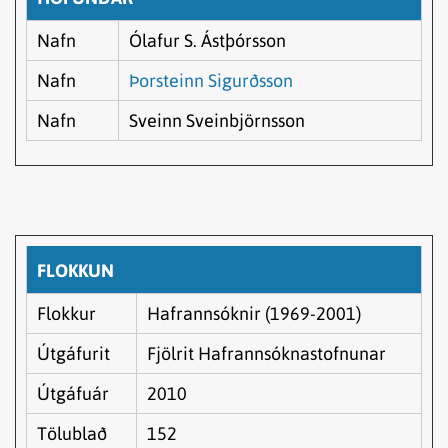
Nafn
Ólafur S. Ástþórsson
Nafn
Þorsteinn Sigurðsson
Nafn
Sveinn Sveinbjörnsson
FLOKKUN
Flokkur
Hafrannsóknir (1969-2001)
Útgáfurit
Fjölrit Hafrannsóknastofnunar
Útgáfuár
2010
Tölublað
152