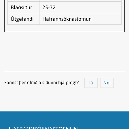
Blaðsíður
25-32
Útgefandi
Hafrannsóknastofnun
Fannst þér efnið á síðunni hjálplegt?
Já
Nei
Efnið svarar ekki spurningunni
Síðan inniheldur rangar upplýsingar
HAFRANNSÓKNASTOFNUN