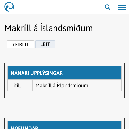
Opna/lo
leit
Makríll á Íslandsmiðum
LEIT
YFIRLIT
NÁNARI UPPLÝSINGAR
Titill
Makríll á Íslandsmiðum
HÖFUNDAR