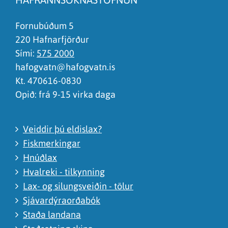
Það er of mikið efni á síðunni
Ég skil ekki efnið, finnst það of flókið
Fornubúðum 5
220 Hafnarfjörður
Sími:
575 2000
hafogvatn@hafogvatn.is
Kt. 470616-0830
Opið: frá 9-15 virka daga
Veiddir þú eldislax?
Fiskmerkingar
Hnúðlax
Hvalreki - tilkynning
Lax- og silungsveiðin - tölur
Sjávardýraorðabók
Staða landana