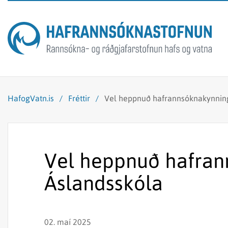
HafogVatn.is
/
Fréttir
/
Vel heppnuð hafrannsóknakynning
Vel heppnuð hafran
Áslandsskóla
02. maí 2025