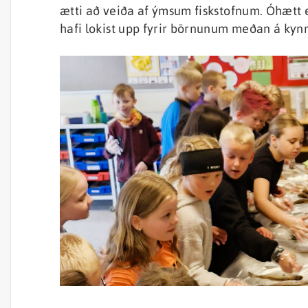
ætti að veiða af ýmsum fiskstofnum. Óhætt 
hafi lokist upp fyrir börnunum meðan á ky