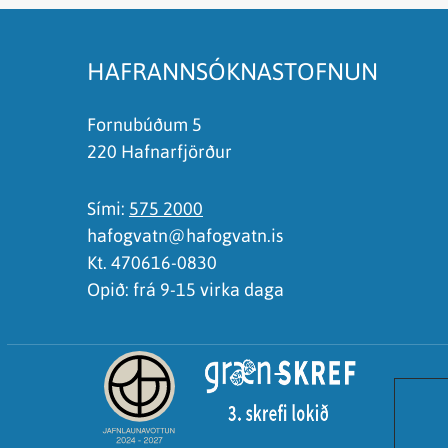
Það er of mikið efni á síðunni
Ég skil ekki efnið, finnst það of flókið
HAFRANNSÓKNASTOFNUN
Fornubúðum 5
220 Hafnarfjörður
Sími:
575 2000
hafogvatn@hafogvatn.is
Kt. 470616-0830
Opið: frá 9-15 virka daga