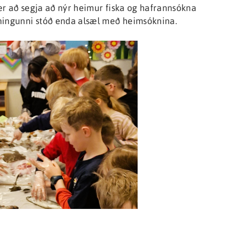
er að segja að nýr heimur fiska og hafrannsókna
nningunni stóð enda alsæl með heimsóknina.