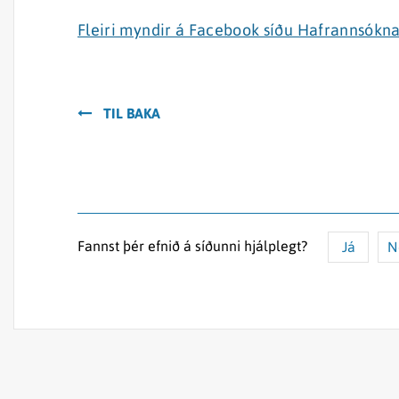
Fleiri myndir á Facebook síðu Hafrannsókn
TIL BAKA
Fannst þér efnið á síðunni hjálplegt?
Já
N
Efnið svarar ekki spurningunni
Síðan inniheldur rangar upplýsingar