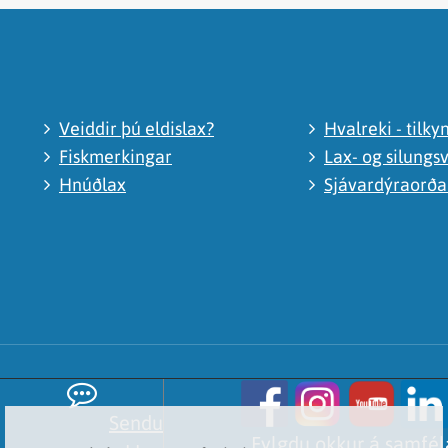
Veiddir þú eldislax?
Hvalreki - tilky
Fiskmerkingar
Lax- og silungsv
Hnúðlax
Sjávardýraorð
Sendu
Fylgdu okkur á samfé