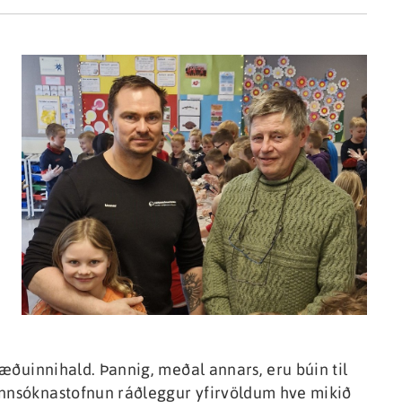
 fæðuinnihald. Þannig, meðal annars, eru búin til
annsóknastofnun ráðleggur yfirvöldum hve mikið