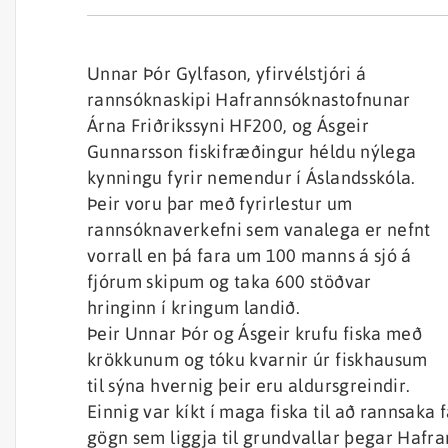
Unnar Þór Gylfason, yfirvélstjóri á
rannsóknaskipi Hafrannsóknastofnunar
Árna Friðrikssyni HF200, og Ásgeir
Gunnarsson fiskifræðingur héldu nýlega
kynningu fyrir nemendur í Áslandsskóla.
Þeir voru þar með fyrirlestur um
rannsóknaverkefni sem vanalega er nefnt
vorrall en þá fara um 100 manns á sjó á
fjórum skipum og taka 600 stöðvar
hringinn í kringum landið.
Þeir Unnar Þór og Ásgeir krufu fiska með
krökkunum og tóku kvarnir úr fiskhausum
til sýna hvernig þeir eru aldursgreindir.
Einnig var kíkt í maga fiska til að rannsaka
gögn sem liggja til grundvallar þegar Hafr