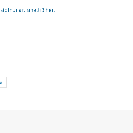
astofnunar, smellið hér.
ei