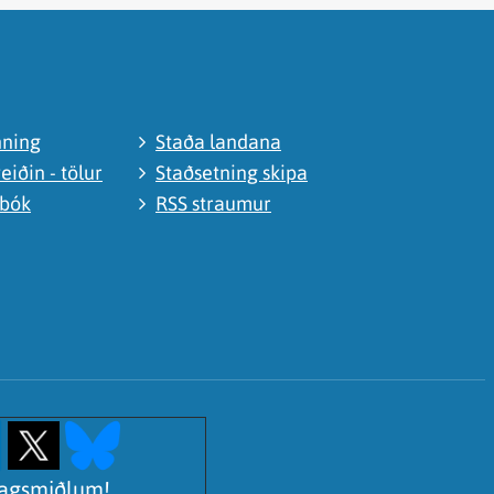
nning
Staða landana
eiðin - tölur
Staðsetning skipa
abók
RSS straumur
lagsmiðlum!