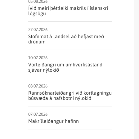
Sjórannsóknir
05.08.2026
sjókvíaeldis
Ívið meiri þéttleiki makríls í íslenskri
lögsögu
27.07.2026
Stofnmat á landsel að hefjast með
drónum
10.07.2026
Vorleiðangri um umhverfisástand
sjávar nýlokið
08.07.2026
Rannsóknarleiðangri við kortlagningu
búsvæða á hafsbotni nýlokið
07.07.2026
Makrílleiðangur hafinn