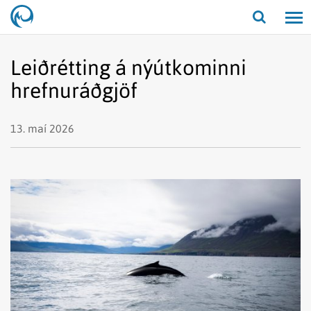
Opna/lo
leit
Leiðrétting á nýútkominni
hrefnuráðgjöf
13. maí 2026