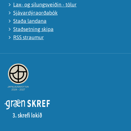
Lax- og silungsveiðin - tölur
Sjávardýraorðabók
Staða landana
Staðsetning skipa
RSS straumur