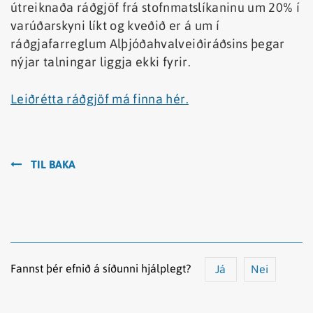
útreiknaða ráðgjöf frá stofnmatslíkaninu um 20% í
varúðarskyni líkt og kveðið er á um í
ráðgjafarreglum Alþjóðahvalveiðiráðsins þegar
nýjar talningar liggja ekki fyrir.
Leiðrétta ráðgjöf má finna hér.
TIL BAKA
Fannst þér efnið á síðunni hjálplegt?
Já
Nei