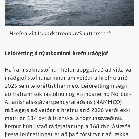
Hrefna við Íslandsstrendur/Shutterstock
Leiðrétting á nýútkominni hrefnuráðgjöf
Hafrannsóknastofnun hefur uppgötvað að villa var
í ráðgjöf stofnunarinnar um veiðar á hrefnu árið
2026 sem leiðréttist hér með. Leiðréttingin segir
að Hafrannsóknastofnun og vísindanefnd Norður-
Atlantshafs-sjávarspendýraráðsins (NAMMCO)
ráðleggja að veiðar á hrefnu árið 2026 verði ekki
meiri en 134 dýr á íslenska landgrunssvæðinu.
Kemur hún í stað ráðgjafar upp á 168 dýr. Ástæða
þessa leiðréttingar er að það fórst fyrir að lækka