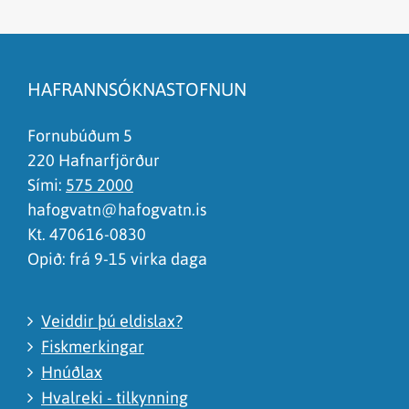
Efnið svarar ekki spurningunni
Síðan inniheldur rangar upplýsingar
HAFRANNSÓKNASTOFNUN
Það er of mikið efni á síðunni
Ég skil ekki efnið, finnst það of flókið
Fornubúðum 5
220 Hafnarfjörður
Sími:
575 2000
hafogvatn@hafogvatn.is
Kt. 470616-0830
Opið: frá 9-15 virka daga
Veiddir þú eldislax?
Fiskmerkingar
Hnúðlax
Hvalreki - tilkynning