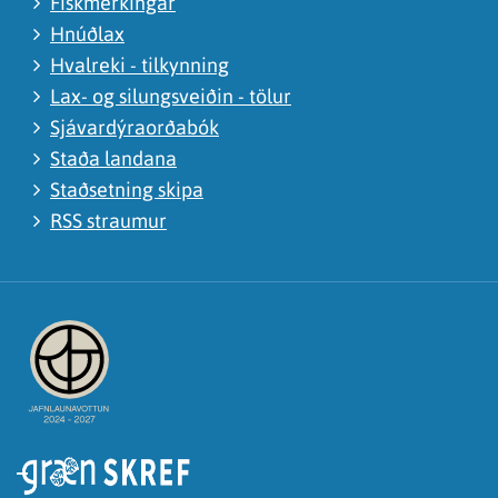
Fiskmerkingar
Hnúðlax
Hvalreki - tilkynning
Lax- og silungsveiðin - tölur
Sjávardýraorðabók
Staða landana
Staðsetning skipa
RSS straumur