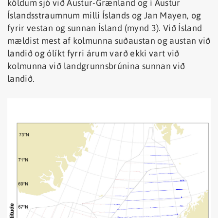
köldum sjó við Austur-Grænland og í Austur
Íslandsstraumnum milli Íslands og Jan Mayen, og
fyrir vestan og sunnan Ísland (mynd 3). Við Ísland
mældist mest af kolmunna suðaustan og austan við
landið og ólíkt fyrri árum varð ekki vart við
kolmunna við landgrunnsbrúnina sunnan við
landið.