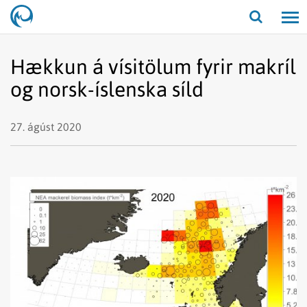
Opna/lo
leit
Hækkun á vísitölum fyrir makríl
og norsk-íslenska síld
27. ágúst 2020