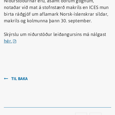
Niðurstöðurnar eru, ásamt öðrum gögnum,
notaðar við mat á stofnstærð makríls en ICES mun
birta ráðgjöf um aflamark Norsk-íslenskrar síldar,
makríls og kolmunna þann 30. september.
Skýrslu um niðurstöður leiðangursins má nálgast
hér.
TIL BAKA