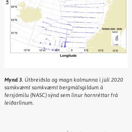
Mynd 3
. Útbreiðsla og magn kolmunna í júlí 2020
samkvæmt samkvæmt bergmálsgildum á
fersjómílu (NASC) sýnd sem línur hornréttar frá
leiðarlínum.