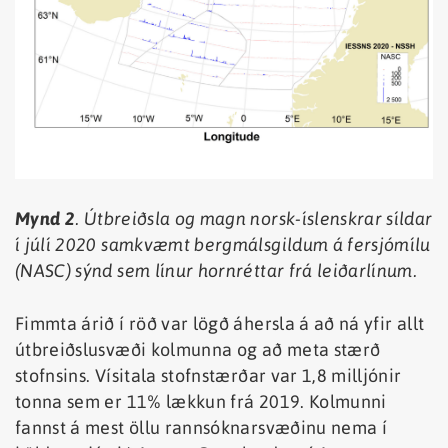
Mynd 2
. Útbreiðsla og magn norsk-íslenskrar síldar
í júlí 2020 samkvæmt bergmálsgildum á fersjómílu
(NASC) sýnd sem línur hornréttar frá leiðarlínum.
Fimmta árið í röð var lögð áhersla á að ná yfir allt
útbreiðslusvæði kolmunna og að meta stærð
stofnsins. Vísitala stofnstærðar var 1,8 milljónir
tonna sem er 11% lækkun frá 2019. Kolmunni
fannst á mest öllu rannsóknarsvæðinu nema í