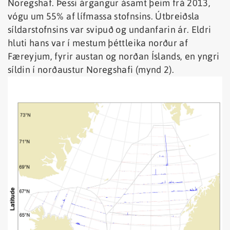
Noregshaf. Þessi árgangur ásamt þeim frá 2013,
vógu um 55% af lífmassa stofnsins. Útbreiðsla
síldarstofnsins var svipuð og undanfarin ár. Eldri
hluti hans var í mestum þéttleika norður af
Færeyjum, fyrir austan og norðan Íslands, en yngri
síldin í norðaustur Noregshafi (mynd 2).