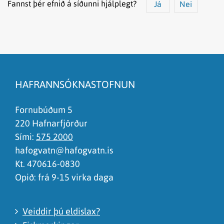
Fannst þér efnið á síðunni hjálplegt?
Já
Nei
Efnið svarar ekki spurningunni
Síðan inniheldur rangar upplýsingar
HAFRANNSÓKNASTOFNUN
Það er of mikið efni á síðunni
Ég skil ekki efnið, finnst það of flókið
Fornubúðum 5
220 Hafnarfjörður
Sími:
575 2000
hafogvatn@hafogvatn.is
Kt. 470616-0830
Opið: frá 9-15 virka daga
Veiddir þú eldislax?