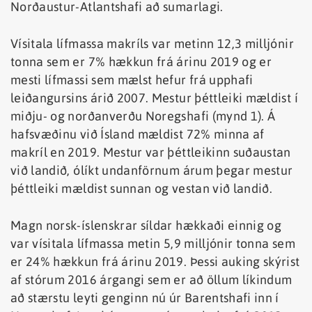
Norðaustur-Atlantshafi að sumarlagi.
Vísitala lífmassa makríls var metinn 12,3 milljónir
tonna sem er 7% hækkun frá árinu 2019 og er
mesti lífmassi sem mælst hefur frá upphafi
leiðangursins árið 2007. Mestur þéttleiki mældist í
miðju- og norðanverðu Noregshafi (mynd 1). Á
hafsvæðinu við Ísland mældist 72% minna af
makríl en 2019. Mestur var þéttleikinn suðaustan
við landið, ólíkt undanförnum árum þegar mestur
þéttleiki mældist sunnan og vestan við landið.
Magn norsk-íslenskrar síldar hækkaði einnig og
var vísitala lífmassa metin 5,9 milljónir tonna sem
er 24% hækkun frá árinu 2019. Þessi auking skýrist
af stórum 2016 árgangi sem er að öllum líkindum
að stærstu leyti genginn nú úr Barentshafi inn í