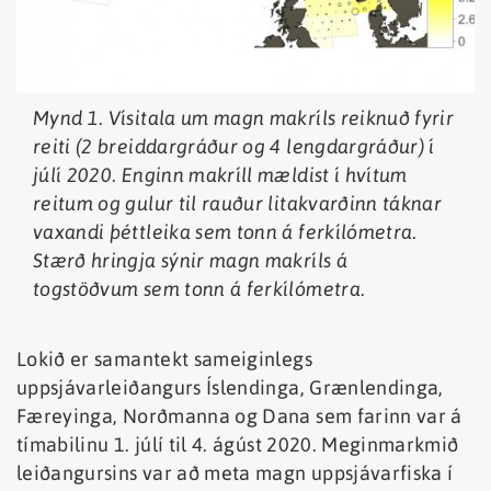
Mynd 1. Vísitala um magn makríls reiknuð fyrir
reiti (2 breiddargráður og 4 lengdargráður) í
júlí 2020. Enginn makríll mældist í hvítum
reitum og gulur til rauður litakvarðinn táknar
vaxandi þéttleika sem tonn á ferkílómetra.
Stærð hringja sýnir magn makríls á
togstöðvum sem tonn á ferkílómetra.
Lokið er samantekt sameiginlegs
uppsjávarleiðangurs Íslendinga, Grænlendinga,
Færeyinga, Norðmanna og Dana sem farinn var á
tímabilinu 1. júlí til 4. ágúst 2020. Meginmarkmið
leiðangursins var að meta magn uppsjávarfiska í