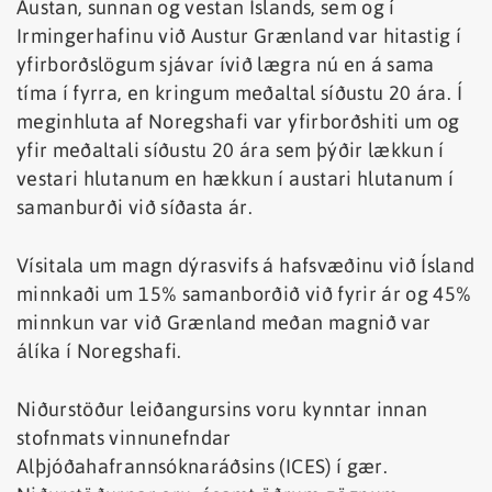
Austan, sunnan og vestan Íslands, sem og í
Irmingerhafinu við Austur Grænland var hitastig í
yfirborðslögum sjávar ívið lægra nú en á sama
tíma í fyrra, en kringum meðaltal síðustu 20 ára. Í
meginhluta af Noregshafi var yfirborðshiti um og
yfir meðaltali síðustu 20 ára sem þýðir lækkun í
vestari hlutanum en hækkun í austari hlutanum í
samanburði við síðasta ár.
Vísitala um magn dýrasvifs á hafsvæðinu við Ísland
minnkaði um 15% samanborðið við fyrir ár og 45%
minnkun var við Grænland meðan magnið var
álíka í Noregshafi.
Niðurstöður leiðangursins voru kynntar innan
stofnmats vinnunefndar
Alþjóðahafrannsóknaráðsins (ICES) í gær.