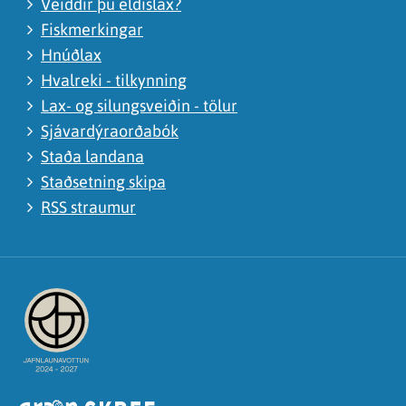
Veiddir þú eldislax?
Fiskmerkingar
Hnúðlax
Hvalreki - tilkynning
Lax- og silungsveiðin - tölur
Sjávardýraorðabók
Staða landana
Staðsetning skipa
RSS straumur