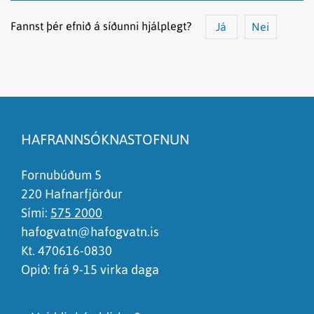
Fannst þér efnið á síðunni hjálplegt?
Já
Nei
Efnið svarar ekki spurningunni
Síðan inniheldur rangar upplýsingar
HAFRANNSÓKNASTOFNUN
Það er of mikið efni á síðunni
Ég skil ekki efnið, finnst það of flókið
Fornubúðum 5
220 Hafnarfjörður
Sími:
575 2000
hafogvatn@hafogvatn.is
Kt. 470616-0830
Opið: frá 9-15 virka daga