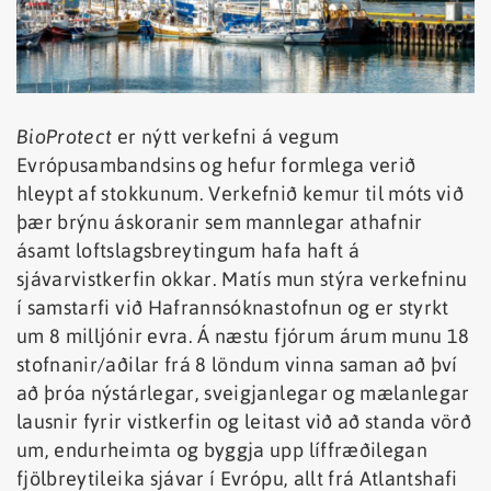
BioProtect
er nýtt verkefni á vegum
Evrópusambandsins og hefur formlega verið
hleypt af stokkunum. Verkefnið kemur til móts við
þær brýnu áskoranir sem mannlegar athafnir
ásamt loftslagsbreytingum hafa haft á
sjávarvistkerfin okkar. Matís mun stýra verkefninu
í samstarfi við Hafrannsóknastofnun og er styrkt
um 8 milljónir evra. Á næstu fjórum árum munu 18
stofnanir/aðilar frá 8 löndum vinna saman að því
að þróa nýstárlegar, sveigjanlegar og mælanlegar
lausnir fyrir vistkerfin og leitast við að standa vörð
um, endurheimta og byggja upp líffræðilegan
fjölbreytileika sjávar í Evrópu, allt frá Atlantshafi