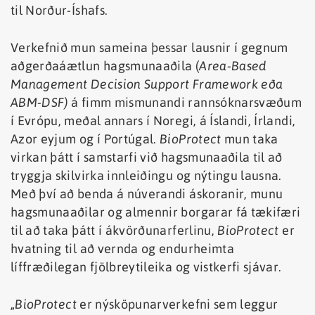
til Norður-Íshafs.
Verkefnið mun sameina þessar lausnir í gegnum
aðgerðaáætlun hagsmunaaðila (
Area-Based
Management Decision Support Framework eða
ABM-DSF)
á fimm mismunandi rannsóknarsvæðum
í Evrópu, meðal annars í Noregi, á Íslandi, Írlandi,
Azor eyjum og í Portúgal.
BioProtect
mun taka
virkan þátt í samstarfi við hagsmunaaðila til að
tryggja skilvirka innleiðingu og nýtingu lausna.
Með því að benda á núverandi áskoranir, munu
hagsmunaaðilar og almennir borgarar fá tækifæri
til að taka þátt í ákvörðunarferlinu,
BioProtect
er
hvatning til að vernda og endurheimta
líffræðilegan fjölbreytileika og vistkerfi sjávar.
„
BioProtect
er nýsköpunarverkefni sem leggur