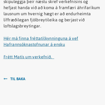
skipuleggja þeir næstu skref verkefnisins og
hefjast handa við að koma á framfæri áhrifaríkum
lausnum um hvernig hægt er að endurheimta
líffræðilegan fjölbreytileika og berjast við
loftslagsbreytingar.
Hér má finna fréttatilkynninguna á vef
Hafrannsóknastofnunar á ensku
Frétt Matís um verkefnið.
TIL BAKA