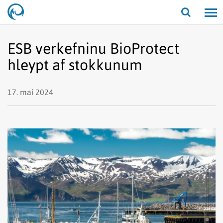
Opna/lo
leit
ESB verkefninu BioProtect
hleypt af stokkunum
17. maí 2024