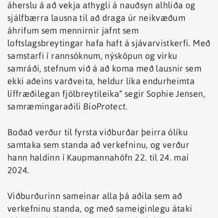
áherslu á að vekja athygli á nauðsyn alhliða og
sjálfbærra lausna til að draga úr neikvæðum
áhrifum sem mennirnir jafnt sem
loftslagsbreytingar hafa haft á sjávarvistkerfi. Með
samstarfi í rannsóknum, nýsköpun og virku
samráði, stefnum við á að koma með lausnir sem
ekki aðeins varðveita, heldur líka endurheimta
líffræðilegan fjölbreytileika“ segir Sophie Jensen,
samræmingaraðili
BioProtect.
Boðað verður til fyrsta viðburðar þeirra ólíku
samtaka sem standa að verkefninu, og verður
hann haldinn í Kaupmannahöfn 22. til 24. maí
2024.
Viðburðurinn sameinar alla þá aðila sem að
verkefninu standa, og með sameiginlegu átaki