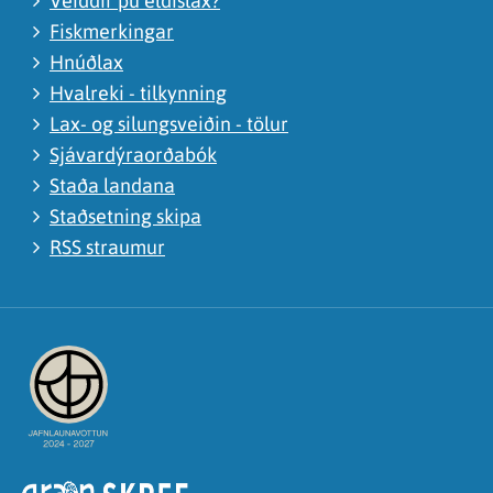
Veiddir þú eldislax?
Fiskmerkingar
Hnúðlax
Hvalreki - tilkynning
Lax- og silungsveiðin - tölur
Sjávardýraorðabók
Staða landana
Staðsetning skipa
RSS straumur