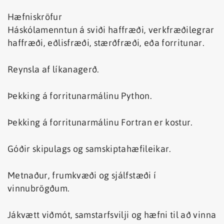
Hæfniskröfur
Háskólamenntun á sviði haffræði, verkfræðilegrar
haffræði, eðlisfræði, stærðfræði, eða forritunar.
Reynsla af líkanagerð.
Þekking á forritunarmálinu Python.
Þekking á forritunarmálinu Fortran er kostur.
Góðir skipulags og samskiptahæfileikar.
Metnaður, frumkvæði og sjálfstæði í
vinnubrögðum.
Jákvætt viðmót, samstarfsvilji og hæfni til að vinna