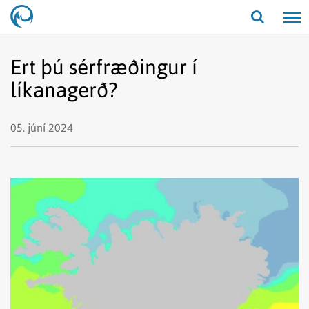
Opna/lo
leit
Ert þú sérfræðingur í
líkanagerð?
05. júní 2024