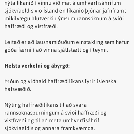
nýta líkanið í vinnu við mat á umhverfisáhrifum
sjókvíaeldis við Ísland en líkanið þjónar jafnframt
mikilvægu hlutverki í ýmsum rannsóknum á sviði
haffræði og vistfræði.
Leitað er að lausnamiðuðum einstakling sem hefur
góða færni í að vinna sjálfstætt og í teymi.
Helstu verkefni og ábyrgð:
Þróun og viðhald haffræðilíkans fyrir íslenska
hafsvæðið.
Nýting haffræðilíkans til að svara
rannsóknaspurningum á sviði haffræði og
vistfræði og til að meta umhverfisáhrif
sjókvíaeldis og annara framkvæmda.