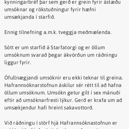
kynningarbréf þar sem gerð er grein fyrir ástæðu
umsóknar og rökstuðningur fyrir hæfni
umsækjanda í starfið.
Ennig tilnefning a.m.k. tveggja meðmælenda.
Sótt er um starfið á Starfatorgi og er öllum
umsóknum svarað þegar ákvörðun um ráðningu
liggur fyrir.
Ófullnægjandi umsóknir eru ekki teknar til greina.
Hafrannsóknarstofnun áskilur sér rétt til að hafna
öllum umsóknum. Umsókn getur gilt í sex mánuði
eftir að umsóknarfresti lýkur. Gerð er krafa um að
umsækjendur hafi hreint sakavottorð.
Við ráðningu í störf hjá Hafrannsóknastofnun er