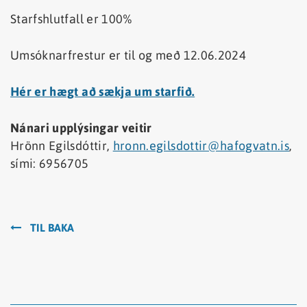
Starfshlutfall er 100%
Umsóknarfrestur er til og með 12.06.2024
Hér er hægt að sækja um starfið.
Nánari upplýsingar veitir
Hrönn Egilsdóttir,
hronn.egilsdottir@hafogvatn.is
,
sími: 6956705
TIL BAKA