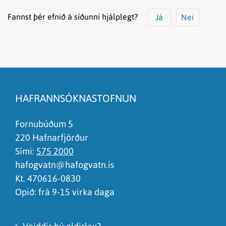
Fannst þér efnið á síðunni hjálplegt?
Já
Nei
Efnið svarar ekki spurningunni
Síðan inniheldur rangar upplýsingar
HAFRANNSÓKNASTOFNUN
Það er of mikið efni á síðunni
Ég skil ekki efnið, finnst það of flókið
Fornubúðum 5
220 Hafnarfjörður
Sími:
575 2000
hafogvatn@hafogvatn.is
Kt. 470616-0830
Opið: frá 9-15 virka daga