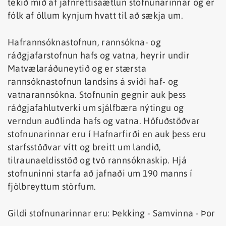
tekið mið af jafnréttisáætlun stofnunarinnar og er
fólk af öllum kynjum hvatt til að sækja um.
Hafrannsóknastofnun, rannsókna- og
ráðgjafarstofnun hafs og vatna, heyrir undir
Matvælaráðuneytið og er stærsta
rannsóknastofnun landsins á sviði haf- og
vatnarannsókna. Stofnunin gegnir auk þess
ráðgjafahlutverki um sjálfbæra nýtingu og
verndun auðlinda hafs og vatna. Höfuðstöðvar
stofnunarinnar eru í Hafnarfirði en auk þess eru
starfsstöðvar vítt og breitt um landið,
tilraunaeldisstöð og tvö rannsóknaskip. Hjá
stofnuninni starfa að jafnaði um 190 manns í
fjölbreyttum störfum.
Gildi stofnunarinnar eru: Þekking - Samvinna - Þor