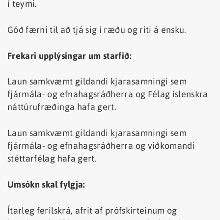
í teymi.
Góð færni til að tjá sig í ræðu og riti á ensku.
Frekari upplýsingar um starfið:
Laun samkvæmt gildandi kjarasamningi sem
fjármála- og efnahagsráðherra og Félag íslenskra
náttúrufræðinga hafa gert.
Laun samkvæmt gildandi kjarasamningi sem
fjármála- og efnahagsráðherra og viðkomandi
stéttarfélag hafa gert.
Umsókn skal fylgja:
Ítarleg ferilskrá, afrit af prófskírteinum og