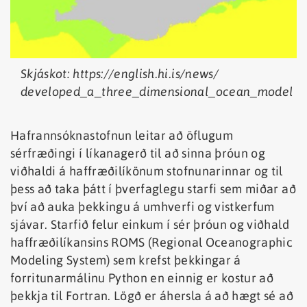
Skjáskot: https://english.hi.is/news/
developed_a_three_dimensional_ocean_model
Hafrannsóknastofnun leitar að öflugum
sérfræðingi í líkanagerð til að sinna þróun og
viðhaldi á haffræðilíkönum stofnunarinnar og til
þess að taka þátt í þverfaglegu starfi sem miðar að
því að auka þekkingu á umhverfi og vistkerfum
sjávar. Starfið felur einkum í sér þróun og viðhald
haffræðilíkansins ROMS (Regional Oceanographic
Modeling System) sem krefst þekkingar á
forritunarmálinu Python en einnig er kostur að
þekkja til Fortran. Lögð er áhersla á að hægt sé að