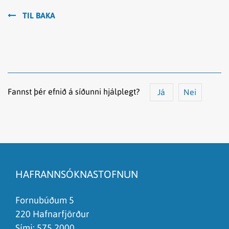
TIL BAKA
Fannst þér efnið á síðunni hjálplegt?
Já
Nei
Efnið svarar ekki spurningunni
Síðan inniheldur rangar upplýsingar
HAFRANNSÓKNASTOFNUN
Það er of mikið efni á síðunni
Ég skil ekki efnið, finnst það of flókið
Fornubúðum 5
220 Hafnarfjörður
Sími:
575 2000