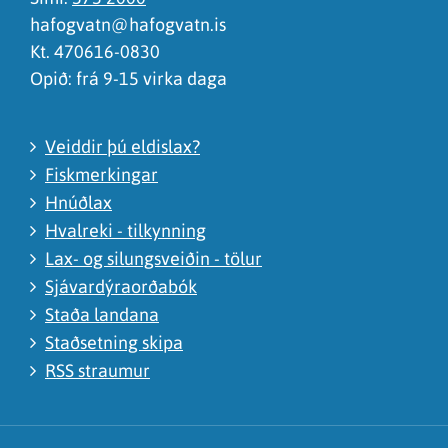
hafogvatn@hafogvatn.is
Kt. 470616-0830
Opið: frá 9-15 virka daga
Veiddir þú eldislax?
Fiskmerkingar
Hnúðlax
Hvalreki - tilkynning
Lax- og silungsveiðin - tölur
Sjávardýraorðabók
Staða landana
Staðsetning skipa
RSS straumur