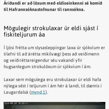
Áríðandi er að löxum með eldiseinkenni sé komið
til Hafrannsóknastofnunar til rannsókna.
Mögulegir strokulaxar úr eldi sjást í
fiskiteljurum áa
Í ljósi frétta um slysasleppingar laxa úr sjókvíum er
tilefni til að árétta mikilvægi þess að veiðimenn
og veiðiréttareigendur séu vakandi yfir
hugsanlegum strokulöxum úr sjókvíum í ám.
Laxar sem mögulega eru strokulaxar úr eldi hafa
nýlega sést í teljurum í ám hér á landi, til dæmis í
Laugardalsá (
mynd 1
).