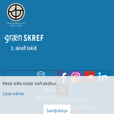
Sendu
Þessi síða notar vafrakökur.
okkur
Lesa nánar
fyrirspurn
Fylgdu okkur á
samfélagsmiðlum!
Samþykkja