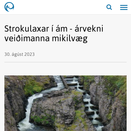
Opna/lo
leit
Strokulaxar í ám - árvekni
veiðimanna mikilvæg
30. ágúst 2023