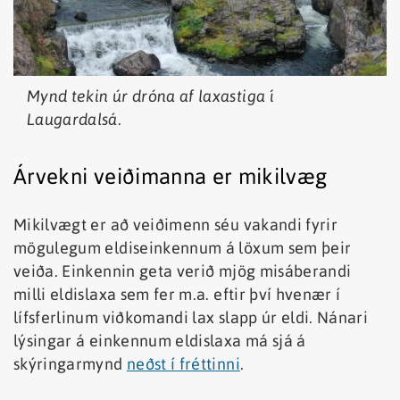
Mynd tekin úr dróna af laxastiga í
Laugardalsá.
Árvekni veiðimanna er mikilvæg
Mikilvægt er að veiðimenn séu vakandi fyrir
mögulegum eldiseinkennum á löxum sem þeir
veiða. Einkennin geta verið mjög misáberandi
milli eldislaxa sem fer m.a. eftir því hvenær í
lífsferlinum viðkomandi lax slapp úr eldi. Nánari
lýsingar á einkennum eldislaxa má sjá á
skýringarmynd
neðst í fréttinni
.