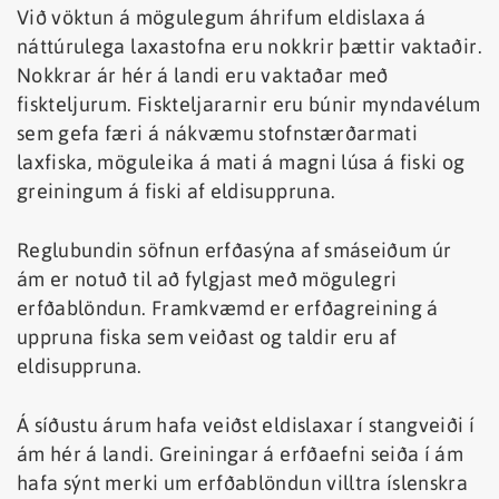
Við vöktun á mögulegum áhrifum eldislaxa á
náttúrulega laxastofna eru nokkrir þættir vaktaðir.
Nokkrar ár hér á landi eru vaktaðar með
fiskteljurum. Fiskteljararnir eru búnir myndavélum
sem gefa færi á nákvæmu stofnstærðarmati
laxfiska, möguleika á mati á magni lúsa á fiski og
greiningum á fiski af eldisuppruna.
Reglubundin söfnun erfðasýna af smáseiðum úr
ám er notuð til að fylgjast með mögulegri
erfðablöndun. Framkvæmd er erfðagreining á
uppruna fiska sem veiðast og taldir eru af
eldisuppruna.
Á síðustu árum hafa veiðst eldislaxar í stangveiði í
ám hér á landi. Greiningar á erfðaefni seiða í ám
hafa sýnt merki um erfðablöndun villtra íslenskra