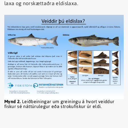
laxa og norskættaðra eldislaxa.
Mynd 2.
Leiðbeiningar um greiningu á hvort veiddur
fiskur sé náttúrulegur eða strokufiskur úr eldi.