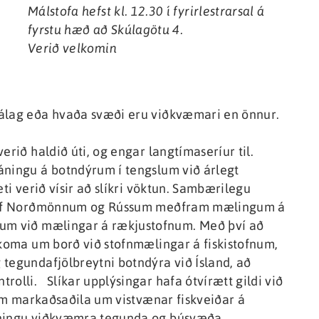
Málstofa hefst kl. 12.30 í fyrirlestrarsal á
fyrstu hæð að Skúlagötu 4.
Verið velkomin
iálag eða hvaða svæði eru viðkvæmari en önnur.
erið haldið úti, og engar langtímaseríur til.
áningu á botndýrum í tengslum við árlegt
ti verið vísir að slíkri vöktun. Sambærilegu
ið af Norðmönnum og Rússum meðfram mælingum á
gum við mælingar á rækjustofnum. Með því að
 koma um borð við stofnmælingar á fiskistofnum,
 tegundafjölbreytni botndýra við Ísland, að
rolli. Slíkar upplýsingar hafa ótvírætt gildi við
gum markaðsaðila um vistvænar fiskveiðar á
gningu viðkvæmra tegunda og búsvæða.