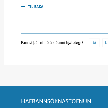
TIL BAKA
Fannst þér efnið á síðunni hjálplegt?
Já
N
Efnið svarar ekki spurningunni
Síðan inniheldur rangar upplýsingar
Það er of mikið efni á síðunni
Ég skil ekki efnið, finnst það of flókið
HAFRANNSÓKNASTOFNUN