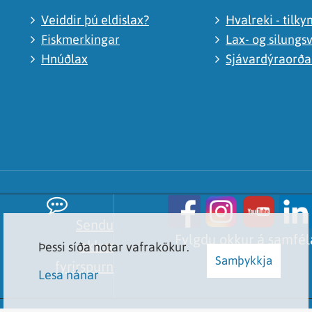
Veiddir þú eldislax?
Hvalreki - tilky
Fiskmerkingar
Lax- og silungsv
Hnúðlax
Sjávardýraorð
Sendu
Fylgdu okkur á samfé
okkur
Þessi síða notar vafrakökur.
Samþykkja
fyrirspurn
Lesa nánar