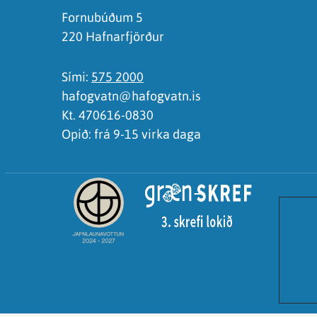
Fornubúðum 5
220 Hafnarfjörður
Sími:
575 2000
hafogvatn@hafogvatn.is
Kt. 470616-0830
Opið: frá 9-15 virka daga