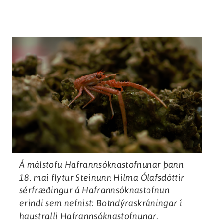
Á málstofu Hafrannsóknastofnunar þann
18. maí flytur Steinunn Hilma Ólafsdóttir
sérfræðingur á Hafrannsóknastofnun
erindi sem nefnist: Botndýraskráningar í
haustralli Hafrannsóknastofnunar.