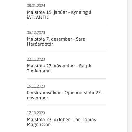
Sjórannsóknir
sjókvíaeldis
08.01.2024
Málstofa 15. janúar - Kynning á
iATLANTIC
06.12.2023
Málstofa 7. desember - Sara
Harðardóttir
22.11.2023
Málstofa 27. nóvember - Ralph
Tiedemann
16.11.2023
Þorskrannsóknir - Opin málstofa 23.
nóvember
17.10.2023
Málstofa 23. október - Jón Tómas
Magnússon