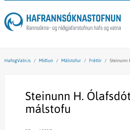
HafogVatn.is
/
Miðlun
/
Málstofur
/
Fréttir
/
Steinunn H
Steinunn H. Ólafsdótt
málstofu