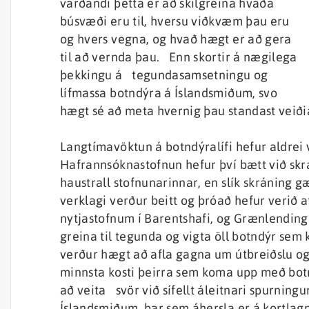
varðandi þetta er að skilgreina hvaða
búsvæði eru til, hversu viðkvæm þau eru
og hvers vegna, og hvað hægt er að gera
til að vernda þau. Enn skortir á nægilega
þekkingu á tegundasamsetningu og
lífmassa botndýra á Íslandsmiðum, svo
hægt sé að meta hvernig þau standast veið
Langtímavöktun á botndýralífi hefur aldrei v
Hafrannsóknastofnun hefur því bætt við skr
haustrall stofnunarinnar, en slík skráning gæ
verklagi verður beitt og þróað hefur ver
nytjastofnum í Barentshafi, og Grænlendin
greina til tegunda og vigta öll botndýr sem
verður hægt að afla gagna um útbreiðslu og
minnsta kosti þeirra sem koma upp með botnt
að veita svör við sífellt áleitnari spurnin
Íslandsmiðum, þar sem áhersla er á kortla