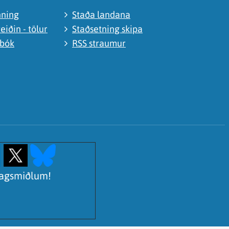
nning
Staða landana
eiðin - tölur
Staðsetning skipa
abók
RSS straumur
lagsmiðlum!