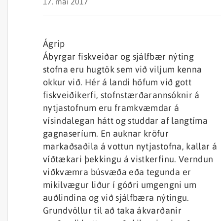
17. maí 2017
Ágrip
Ábyrgar fiskveiðar og sjálfbær nýting
stofna eru hugtök sem við viljum kenna
okkur við. Hér á landi höfum við gott
fiskveiðikerfi, stofnstærðarannsóknir á
nytjastofnum eru framkvæmdar á
vísindalegan hátt og studdar af langtíma
gagnaseríum. En auknar kröfur
markaðsaðila á vottun nytjastofna, kallar á
víðtækari þekkingu á vistkerfinu. Verndun
viðkvæmra búsvæða eða tegunda er
mikilvægur liður í góðri umgengni um
auðlindina og við sjálfbæra nýtingu.
Grundvöllur til að taka ákvarðanir