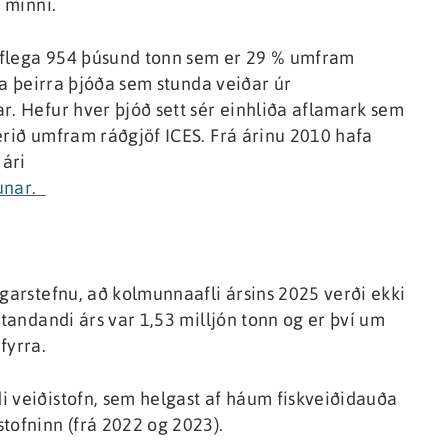
n minni.
 ríflega 954 þúsund tonn sem er 29 % umfram
lra þeirra þjóða sem stunda veiðar úr
r. Hefur hver þjóð sett sér einhliða aflamark sem
erið umfram ráðgjöf ICES. Frá árinu 2010 hafa
ári
nunar.
ngarstefnu, að kolmunnaafli ársins 2025 verði ekki
standandi árs var 1,53 milljón tonn og er því um
fyrra.
i veiðistofn, sem helgast af háum fiskveiðidauða
tofninn (frá 2022 og 2023).