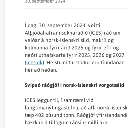
30. september 2024
Í dag, 30. september 2024, veitti
Alþjóðahafrannsóknaráðið (ICES) ráð um
veiðar á norsk-íslenskri síld, makríl og
kolmunna fyrir árið 2025 og fyrir efri og
neðri úthafskarfa fyrir 2025, 2026 og 2027
(
ices.dk
). Helstu niðurstöður eru tíundaðar
hér að neðan.
Svipuð ráðgjöf í norsk-íslenskri vorgotssíld
ICES leggur til, í samræmi við
langtímanýtingastefnu, að afli norsk-íslensk
tæp 402 þúsund tonn. Ráðgjöf yfirstandandi
hækkun á tillögum ráðsins milli ára.