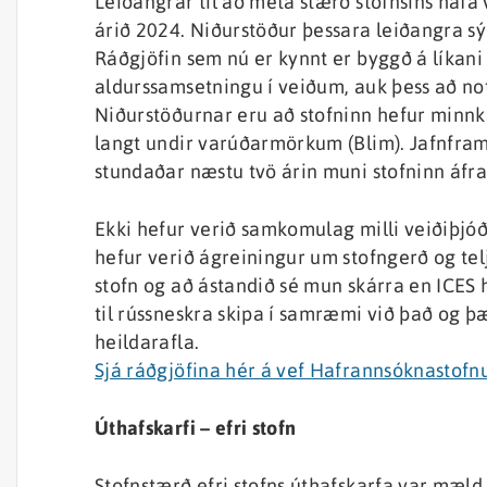
Leiðangrar til að meta stærð stofnsins hafa 
árið 2024. Niðurstöður þessara leiðangra sý
Ráðgjöfin sem nú er kynnt er byggð á líkan
aldurssamsetningu í veiðum, auk þess að no
Niðurstöðurnar eru að stofninn hefur minnka
langt undir varúðarmörkum (Blim). Jafnfram
stundaðar næstu tvö árin muni stofninn áfr
Ekki hefur verið samkomulag milli veiðiþjóð
hefur verið ágreiningur um stofngerð og tel
stofn og að ástandið sé mun skárra en ICES 
til rússneskra skipa í samræmi við það og 
heildarafla.
Sjá ráðgjöfina hér á vef Hafrannsóknastof
Úthafskarfi – efri stofn
Stofnstærð efri stofns úthafskarfa var m