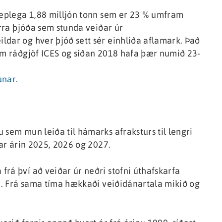
 tæplega 1,88 milljón tonn sem er 23 % umfram
irra þjóða sem stunda veiðar úr
ldar og hver þjóð sett sér einhliða aflamark. Það
ram ráðgjöf ICES og síðan 2018 hafa þær numið 23-
nunar.
 sem mun leiða til hámarks afraksturs til lengri
ðar árin 2025, 2026 og 2027.
rá því að veiðar úr neðri stofni úthafskarfa
ar. Frá sama tíma hækkaði veiðidánartala mikið og