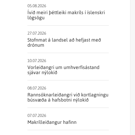
Sjórannsóknir
sjókvíaeldis
05.08.2026
Ívið meiri þéttleiki makríls í íslenskri
lögsögu
27.07.2026
Stofnmat á landsel að hefjast með
drónum
10.07.2026
Vorleiðangri um umhverfisástand
sjávar nýlokið
08.07.2026
Rannsóknarleiðangri við kortlagningu
búsvæða á hafsbotni nýlokið
07.07.2026
Makrílleiðangur hafinn