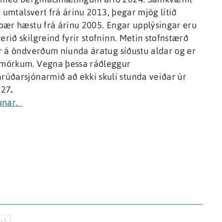
 umtalsvert frá árinu 2013, þegar mjög lítið
þær hæstu frá árinu 2005. Engar upplýsingar eru
ið skilgreind fyrir stofninn. Metin stofnstærð
r á öndverðum níunda áratug síðustu aldar og er
rmörkum. Vegna þessa ráðleggur
úðarsjónarmið að ekki skuli stunda veiðar úr
027
.
nunar.