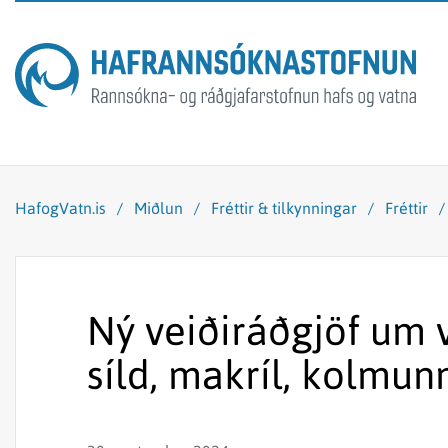
HafogVatn.is
/
Miðlun
/
Fréttir & tilkynningar
/
Fréttir
Ný veiðiráðgjöf um v
síld, makríl, kolmun