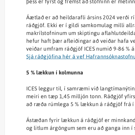
þess er fyrst og fremst að stofninn er metin
Áætlað er að heildarafli ársins 2024 verði
ráðgjöf. Ekki er í gildi samkomulag milli al
makrílstofninum um skiptingu aflahlutdeilda
hefur haft þær afleiðingar að veiðar hafa v
veiðar umfram ráðgjöf ICES numið 9-86 % á 
Sjá ráðgjöfina hér á vef Hafrannsóknastof
5 % lækkun í kolmunna
ICES leggur til, í samræmi við langtímanýti
meiri en tæp 1,45 milljón tonn. Ráðgjöf yfir
að ræða rúmlega 5 % lækkun á ráðgjöf frá í 
Ástæðan fyrir lækkun á ráðgjöf er minnkand
og litlum árgöngum sem eru að ganga inn í s