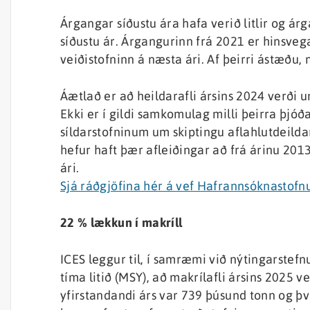
Árgangar síðustu ára hafa verið litlir og ár
síðustu ár. Árgangurinn frá 2021 er hinsveg
veiðistofninn á næsta ári. Af þeirri ástæðu, 
Áætlað er að heildarafli ársins 2024 verði
Ekki er í gildi samkomulag milli þeirra þjóð
síldarstofninum um skiptingu aflahlutdeildar
hefur haft þær afleiðingar að frá árinu 20
ári.
Sjá ráðgjöfina hér á vef Hafrannsóknastof
22 % lækkun í makríll
ICES leggur til, í samræmi við nýtingarstefn
tíma litið (MSY), að makrílafli ársins 2025 
yfirstandandi árs var 739 þúsund tonn og þ