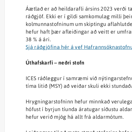
Áætlað er að heildarafli ársins 2023 verði
ráðgjöf. Ekki er í gildi samkomulag milli þe
kolmunnastofninum um skiptingu aflahlutdei
hefur haft þær afleiðingar að veitt er umf
38 % á ári.
Sjá ráðgjöfina hér á vef Hafrannsóknastof
Úthafskarfi – neðri stofn
ICES ráðleggur í samræmi við nýtingarstefnu
tíma litið (MSY) að veiðar skuli ekki stunda
Hrygningarstofninn hefur minnkað verulega f
hófust í byrjun tíunda áratugar síðustu ald
hefur verið mjög há allt frá aldarmótum.