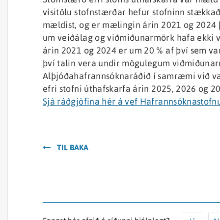
vísitölu stofnstærðar hefur stofninn stækkað
mældist, og er mælingin árin 2021 og 2024 
um veiðálag og viðmiðunarmörk hafa ekki ver
árin 2021 og 2024 er um 20 % af því sem va
því talin vera undir mögulegum viðmiðuna
Alþjóðahafrannsóknaráðið í samræmi við var
efri stofni úthafskarfa árin 2025, 2026 og 2
Sjá ráðgjöfina hér á vef Hafrannsóknastof
TIL BAKA