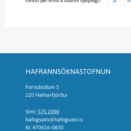
Fannst þér efnið á síðunni hjálplegt?
Já
N
Efnið svarar ekki spurningunni
Síðan inniheldur rangar upplýsingar
Það er of mikið efni á síðunni
Ég skil ekki efnið, finnst það of flókið
HAFRANNSÓKNASTOFNUN
Fornubúðum 5
220 Hafnarfjörður
Sími:
575 2000
hafogvatn@hafogvatn.is
Kt. 470616-0830