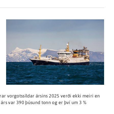
rar vorgotssíldar ársins 2025 verði ekki meiri en
 árs var 390 þúsund tonn og er því um 3 %