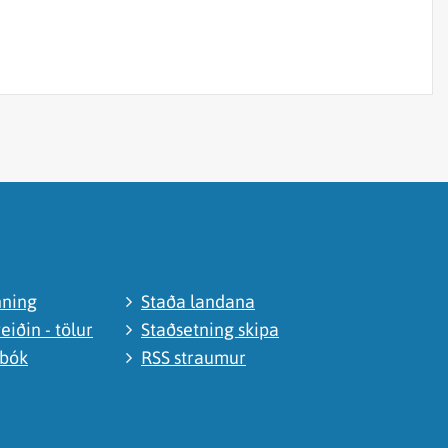
nning
Staða landana
eiðin - tölur
Staðsetning skipa
abók
RSS straumur