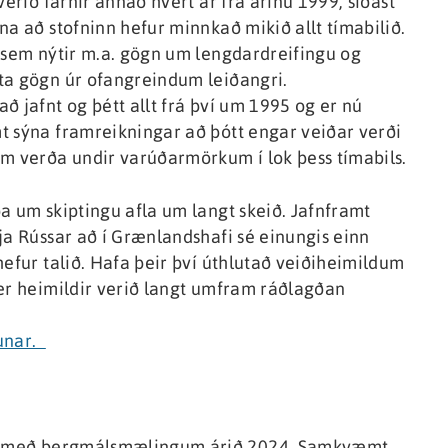
verið farnir annað hvert ár frá árinu 1999, síðast
na að stofninn hefur minnkað mikið allt tímabilið.
i sem nýtir m.a. gögn um lengdardreifingu og
ta gögn úr ofangreindum leiðangri.
ð jafnt og þétt allt frá því um 1995 og er nú
t sýna framreikningar að þótt engar veiðar verði
am verða undir varúðarmörkum í lok þess tímabils.
a um skiptingu afla um langt skeið. Jafnframt
ja Rússar að í Grænlandshafi sé einungis einn
hefur talið. Hafa þeir því úthlutað veiðiheimildum
þær heimildir verið langt umfram ráðlagðan
nunar.
æld með bergmálsmælingum árið 2024. Samkvæmt