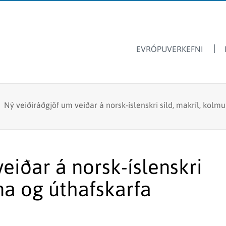
EVRÓPUVERKEFNI
Dýrasvif
Hafrannsóknastofnun
/
Ný veiðiráðgjöf um veiðar á norsk-íslenskri síld, makríl, kolm
Ársskýrslur
Ferskvatnsfiskar
Sjávarútvegsskóli GRÓ
Fréttir & tilkynningar
Stangveiði
Laus störf
Fyrir skóla
Fiskmerkingar
eiðar á norsk-íslenskri
Lax- og silungsveiðin -
Framandi sjávarlífverur
tölur
na og úthafskarfa
Hvalarannsóknir
Kolmunni