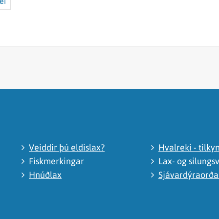
ei
Veiddir þú eldislax?
Hvalreki - tilky
Fiskmerkingar
Lax- og silungsv
Hnúðlax
Sjávardýraorð