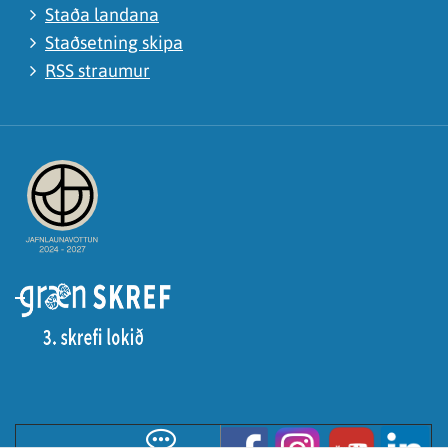
Staða landana
Staðsetning skipa
RSS straumur