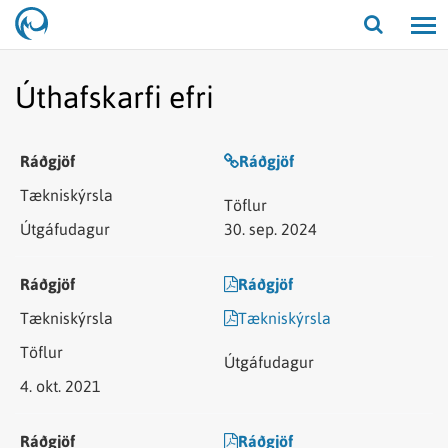
Opna/lo
leit
Úthafskarfi efri
Ráðgjöf
30. sep. 2024
Ráðgjöf
Tækniskýrsla
4. okt. 2021
Ráðgjöf