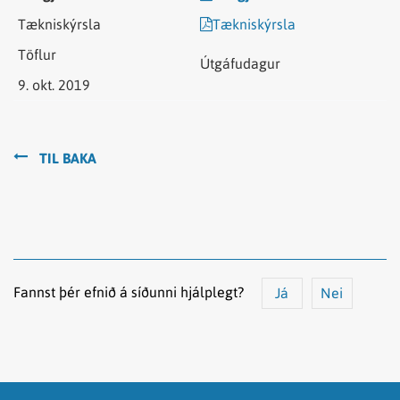
Tækniskýrsla
9. okt. 2019
TIL BAKA
Fannst þér efnið á síðunni hjálplegt?
Já
Nei
Efnið svarar ekki spurningunni