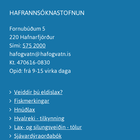
Síðan inniheldur rangar upplýsingar
HAFRANNSÓKNASTOFNUN
Það er of mikið efni á síðunni
Ég skil ekki efnið, finnst það of flókið
Fornubúðum 5
220 Hafnarfjörður
Sími:
575 2000
hafogvatn@hafogvatn.is
Kt. 470616-0830
Opið: frá 9-15 virka daga
Veiddir þú eldislax?
Fiskmerkingar
Hnúðlax
Hvalreki - tilkynning
Lax- og silungsveiðin - tölur
Sjávardýraorðabók