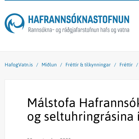
HafogVatn.is
/
Miðlun
/
Fréttir & tilkynningar
/
Fréttir
Málstofa Hafrannsó
og seltuhringrásina 