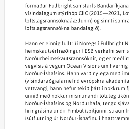
formaður Fullbright samstarfs Bandaríkjana 
vísindalegum stýrihóp CliC (2015—2021, Lof
loftslagsrannsóknaáætlunin) og sinnti sam
loftslagsrannsókna bandalagið).
Hann er einnig fulltrúi Noregs í Fullbrigh
heimskautsérfræðingur í ESB verkefni sem
Norðurheimsskautsrannsóknir, og er meðlimu
vegvísis á vegum Ocean Visions um hvernig
Norður-Íshafsins. Hann varð nýlega meðlim
(vísindaráðgjafarnefnd evrópskra akademía)
vettvangi, hann hefur tekið þátt í nokkrum
unnið með nokkur mismunandi töluleg líkön.
Norður-Íshafsins og Norðurhafa, tengd sjávar-
hringrásina undir Fimbul ísþiljunni, straum
ísútflutning úr Norður-Íshafinu í hnattræm