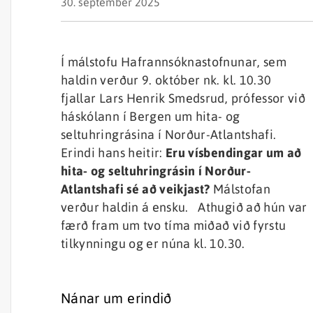
30. september 2025
Í málstofu Hafrannsóknastofnunar, sem
haldin verður 9. október nk. kl. 10.30
fjallar Lars Henrik Smedsrud, prófessor við
háskólann í Bergen um hita- og
seltuhringrásina í Norður-Atlantshafi.
Erindi hans heitir:
Eru vísbendingar um að
hita- og seltuhringrásin í Norður-
Atlantshafi sé að veikjast?
Málstofan
verður haldin á ensku. Athugið að hún var
færð fram um tvo tíma miðað við fyrstu
tilkynningu og er núna kl. 10.30.
Nánar um erindið