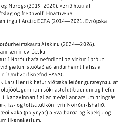
og Noregs (2019–2020), verið hluti af
tslag og freðhvolf, Hnattræna
ræmingu í Arctic ECRA (2014—2021, Evrópska
t Norðurheimskauts Átakinu (2024—2026),
 samræmir evrópskar
r í Norðurhafa nefndinni og virkur í þróun
 við gætum stuðlað að endurheimt hafíss á
ur í Umhverfisnefnd EASAC
. Lars Henrik hefur víðtæka leiðangursreynslu af
 fjölþjóðlegum rannsóknastofutilraunum og hefur
 Líkanavinnan fjallar meðal annars um hringrás
, íss- og loftsúlulíkön fyrir Noirður-Íshafið,
fræði vaka (polynyas) á Svalbarða og ísþekju og
num líkanakerfum.