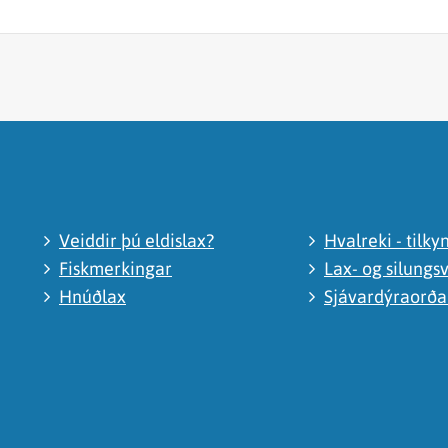
Veiddir þú eldislax?
Hvalreki - tilky
Fiskmerkingar
Lax- og silungsv
Hnúðlax
Sjávardýraorð