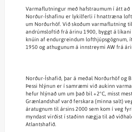
Varmaflutningur með hafstraumum í átt að
Norður-Íshafinu er lykilferli í hnattræna lof
um Norðurhöf. Við skoðum varmaflutning til
andrúmsloftið frá árinu 1900, byggt á líkani
knúin af endurgreindum lofthjúpsgögnum, í
1950 og athugunum á innstreymi AW frá ári
Norður-Íshafið, þar á meðal Norðurhöf og B
Þessi hlýnun er í samræmi við aukinn varma
hefur hlýnað um um það bil +2°C, misst mes
Grænlandshaf varð ferskara (minna salt) veg
áratugnum til ársins 2000 sem kom í veg fyr
myndast virðist í staðinn nægja til að viðha
Atlantshafið.