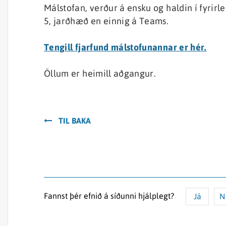
Málstofan, verður á ensku og haldin í fyri
5, jarðhæð en einnig á Teams.
Tengill fjarfund málstofunannar er hér.
Öllum er heimill aðgangur.
TIL BAKA
Fannst þér efnið á síðunni hjálplegt?
Já
N