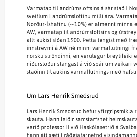
Varmatap til andrúmsloftsins á sér stað í 
sveiflum í andrúmsloftinu milli ára. Varma
Norður-Íshafinu (∼10%) er almennt minna e
AW, varmatap til andrúmsloftsins og útstrey
allt aukist síðan 1900. Þetta tengist með fr
innstreymi á AW né minni varmaflutningi 
norsku ströndinni, en verulegur breytileiki e
niðurstöður stangast á við spár um veikari 
staðinn til aukins varmaflutnings með hafst
Um Lars Henrik Smedsrud
Lars Henrik Smedsrud hefur yfirgripsmikla
skauta. Hann leiðir samstarfsnet heimskaut
verið professor II við Háskólasetrið á Svalba
hann átt sæti í ráðgjafarnefnd vísindamann