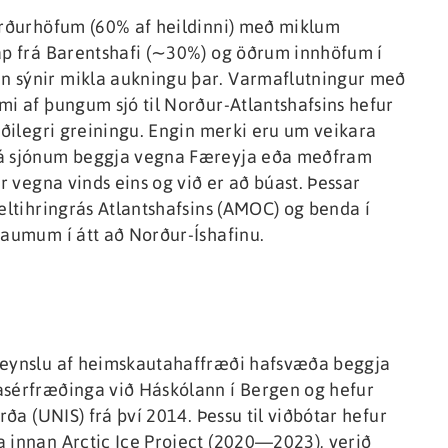
Norðurhöfum (60% af heildinni) með miklum
tap frá Barentshafi (∼30%) og öðrum innhöfum í
n sýnir mikla aukningu þar. Varmaflutningur með
mi af þungum sjó til Norður-Atlantshafsins hefur
æðilegri greiningu. Engin merki eru um veikara
frá sjónum beggja vegna Færeyja eða meðfram
r vegna vinds eins og við er að búast. Þessar
veltihringrás Atlantshafsins (AMOC) og benda í
raumum í átt að Norður-Íshafinu.
 reynslu af heimskautahaffræði hafsvæða beggja
asérfræðinga við Háskólann í Bergen og hefur
rða (UNIS) frá því 2014. Þessu til viðbótar hefur
a innan Arctic Ice Project (2020—2023), verið