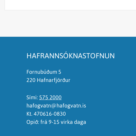
Efnið svarar ekki spurningunni
Síðan inniheldur rangar upplýsingar
Það er of mikið efni á síðunni
Ég skil ekki efnið, finnst það of flókið
HAFRANNSÓKNASTOFNUN
Fornubúðum 5
220 Hafnarfjörður
Sími:
575 2000
hafogvatn@hafogvatn.is
Kt. 470616-0830
Opið: frá 9-15 virka daga