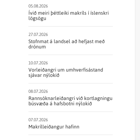
Sjórannsóknir
sjókvíaeldis
05.08.2026
Ívið meiri þéttleiki makríls í íslenskri
lögsögu
27.07.2026
Stofnmat á landsel að hefjast með
drónum
10.07.2026
Vorleiðangri um umhverfisástand
sjávar nýlokið
08.07.2026
Rannsóknarleiðangri við kortlagningu
búsvæða á hafsbotni nýlokið
07.07.2026
Makrílleiðangur hafinn