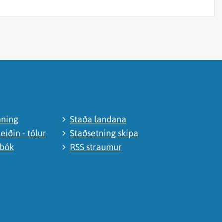
nning
Staða landana
eiðin - tölur
Staðsetning skipa
abók
RSS straumur