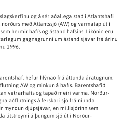
tslagskerfinu og á sér aðallega stað í Atlantshafi
 norðurs með Atlantssjó (AW) og varmatap út í
 sem hermir hafís og ástand hafsins. Líkönin eru
tarlegum gagnagrunni um ástand sjávar frá árinu
nu 1996.
arentshaf, hefur hlýnað frá áttunda áratugnum.
flutning AW og minkun á hafís. Barentshafið
tan vetrarhafís og tapað meiri varma. Norður-
na aðflutnings á ferskari sjó frá níunda
ir myndun djúpsjávar, en millisjórinn sem
lda útstreymi á þungum sjó út í Norður-