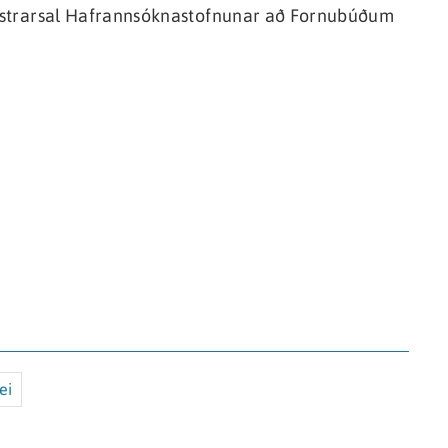
rlestrarsal Hafrannsóknastofnunar að Fornubúðum
ei