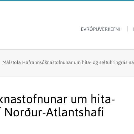
EVRÓPUVERKEFNI
Dýrasvif
Hafrannsóknastofnun
/
Málstofa Hafrannsóknastofnunar um hita- og seltuhringrásina 
Ársskýrslur
Ferskvatnsfiskar
Sjávarútvegsskóli GRÓ
Fréttir & tilkynningar
Stangveiði
Laus störf
Fyrir skóla
Fiskmerkingar
knastofnunar um hita-
Lax- og silungsveiðin -
Framandi sjávarlífverur
tölur
í Norður-Atlantshafi
Hvalarannsóknir
Kolmunni