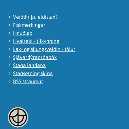
Veiddir þú eldislax?
Fiskmerkingar
Hnúðlax
Hvalreki - tilkynning
Lax- og silungsveiðin - tölur
Sjávardýraorðabók
Staða landana
Staðsetning skipa
RSS straumur