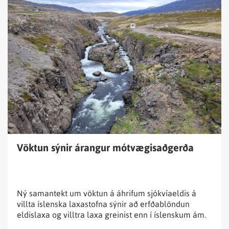
Lesa
fréttina
Vöktun
sýnir
árangur
mótvægisaðgerða
Vöktun sýnir árangur mótvægisaðgerða
Ný samantekt um vöktun á áhrifum sjókvíaeldis á
villta íslenska laxastofna sýnir að erfðablöndun
eldislaxa og villtra laxa greinist enn í íslenskum ám.