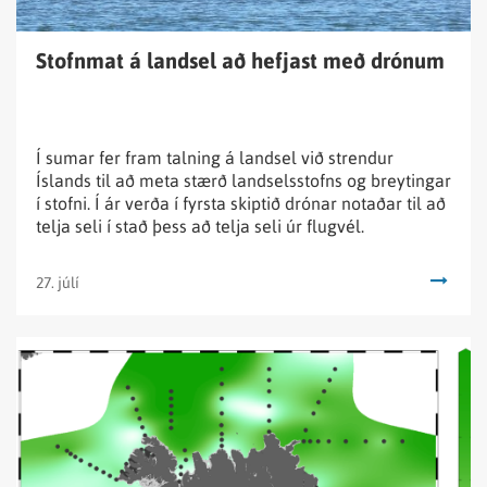
Stofnmat á landsel að hefjast með drónum
Í sumar fer fram talning á landsel við strendur
Íslands til að meta stærð landselsstofns og breytingar
í stofni. Í ár verða í fyrsta skiptið drónar notaðar til að
telja seli í stað þess að telja seli úr flugvél.
27. júlí
Lesa
fréttina
Vorleiðangri
um
umhverfisástand