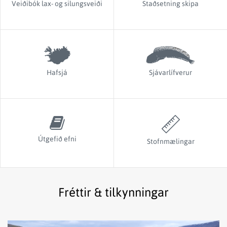
Veiðibók lax- og silungsveiði
Staðsetning skipa
Hafsjá
Sjávarlífverur
Útgefið efni
Stofnmælingar
Fréttir & tilkynningar