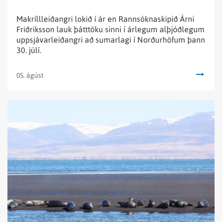
Makríllleiðangri lokið í ár en Rannsóknaskipið Árni
Friðriksson lauk þátttöku sinni í árlegum alþjóðlegum
uppsjávarleiðangri að sumarlagi í Norðurhöfum þann
30. júlí.
05. ágúst
Lesa
fréttina
Stofnmat
á
landsel
að
hefjast
með
drónum