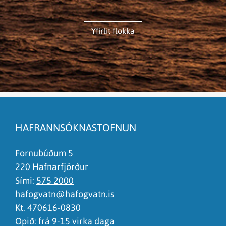
Yfirlit flokka
HAFRANNSÓKNASTOFNUN
Fornubúðum 5
220 Hafnarfjörður
Sími:
575 2000
hafogvatn@hafogvatn.is
Kt. 470616-0830
Opið: frá 9-15 virka daga