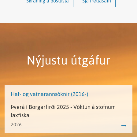
Skráning á póstlista
Sjá fréttasafn
Nýjustu útgáfur
Haf- og vatnarannsóknir (2016-)
Þverá í Borgarfirði 2025 - Vöktun á stofnum
laxfiska
2026