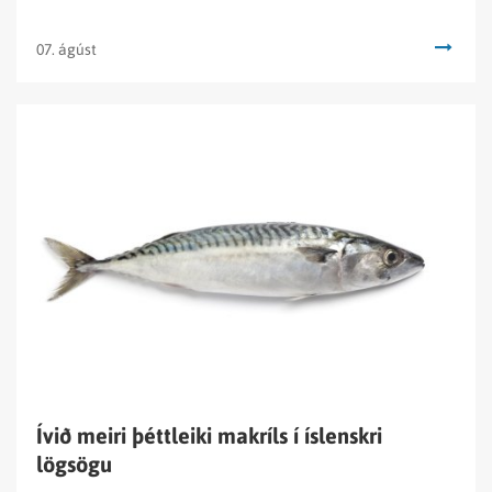
07. ágúst
Lesa
fréttina
Ívið
meiri
þéttleiki
makríls
í
íslenskri
lögsögu
Ívið meiri þéttleiki makríls í íslenskri
lögsögu