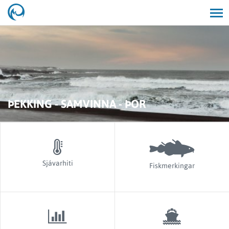
Opna/lo
leit
ÞEKKING - SAMVINNA - ÞOR
Sjávarhiti
Fiskmerkingar