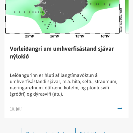
sjávar
nýlokið
Vorleiðangri um umhverfisástand sjávar
nýlokið
Leiðangurinn er hluti af langtímavöktun á
umhverfisástandi sjávar, m.a. hita, seltu, straumum,
næringarefnum, ólífrænu kolefni, og plöntusvifi
(gróðri) og dýrasvifi (átu).
10. júlí