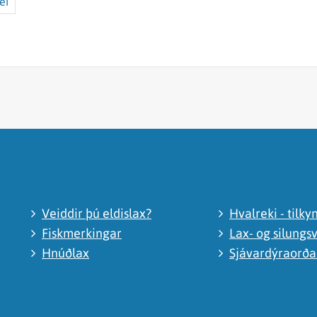
ei
Veiddir þú eldislax?
Hvalreki - tilky
Fiskmerkingar
Lax- og silungsv
Hnúðlax
Sjávardýraorð