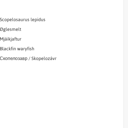
Sjórannsóknir
sjókvíaeldis
Samheiti
Scopelosaurus lepidus
Øglesmelt
Mjáikjaftur
Blackfin waryfish
Скопелозавр / Skopelozávr