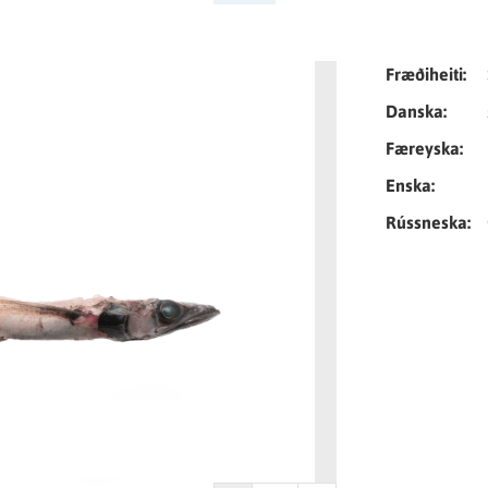
Tungumál
Fræðiheiti:
Danska:
Færeyska:
Enska:
Rússneska: