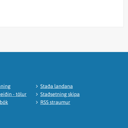
nning
Staða landana
eiðin - tölur
Staðsetning skipa
abók
RSS straumur