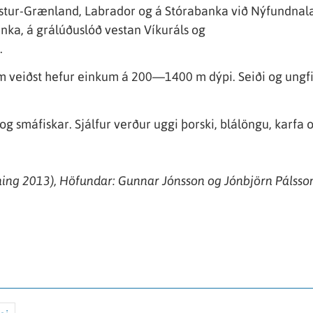
Vestur-Grænland, Labrador og á Stórabanka við Nýfundnal
anka, á grálúðuslóð vestan Víkuráls og
.
sem veiðst hefur einkum á 200—1400 m dýpi. Seiði og ung
 smáfiskar. Sjálfur verður uggi þorski, blálöngu, karfa og
nning 2013), Höfundar: Gunnar Jónsson og Jónbjörn Pálsson