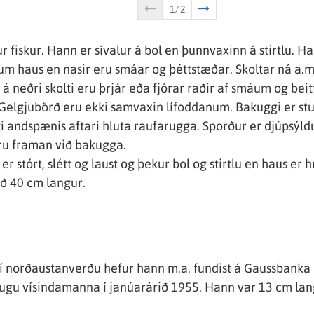
fiskur. Hann er sívalur á bol en þunnvaxinn á stirtlu. Ha
m haus en nasir eru smáar og þéttstæðar. Skoltar ná a.m.
 á neðri skolti eru þrjár eða fjórar raðir af smáum og be
elgjubörð eru ekki samvaxin lífoddanum. Bakuggi er stu
ggi andspænis aftari hluta raufarugga. Sporður er djúpsýld
eru framan við bakugga.
r stórt, slétt og laust og þekur bol og stirtlu en haus er 
ið 40 cm langur.
ví norðaustanverðu hefur hann m.a. fundist á Gaussbanka 
augu vísindamanna í janúarárið 1955. Hann var 13 cm lan