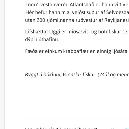
I norð-vestanverðu Atlantshafi er hann við 
Hér hefur hann m.a. veiðst suður af Selvogsb
utan 200 sjómílnanna suðvestur af Reykjanesi
Lífshættir: Uggi er miðsævis- og botnfiskur 
dýpi í úthafinu.
Fæða er einkum krabbaflær en einnig ljósáta og
Byggt á bókinni, Íslenskir fiskar. ( Mál og me