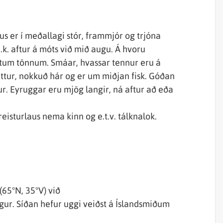
us er í meðallagi stór, frammjór og trjóna
k. aftur á móts við mið augu. Á hvoru
ittum tönnum. Smáar, hvassar tennur eru á
ttur, nokkuð hár og er um miðjan fisk. Góðan
ur. Eyruggar eru mjög langir, ná aftur að eða
hreisturlaus nema kinn og e.t.v. tálknalok.
(65°N, 35°V) við
gur. Síðan hefur uggi veiðst á Íslandsmiðum