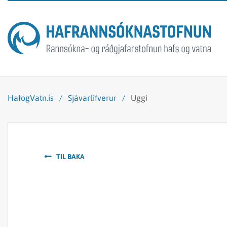
HafogVatn.is
/
Sjávarlífverur
/
Uggi
TIL BAKA