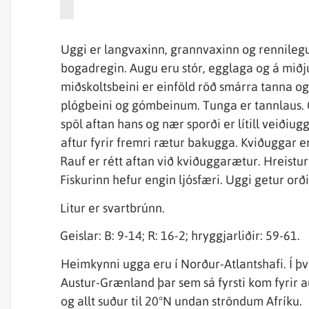
Uggi er langvaxinn, grannvaxinn og rennilegur 
bogadregin. Augu eru stór, egglaga og á miðju
miðskoltsbeini er einföld röð smárra tanna og
plógbeini og gómbeinum. Tunga er tannlaus. G
spöl aftan hans og nær sporði er lítill veiðiu
aftur fyrir fremri rætur bakugga. Kviðuggar 
Rauf er rétt aftan við kviðuggarætur. Hreistur e
Fiskurinn hefur engin ljósfæri. Uggi getur orð
Litur er svartbrúnn.
Geislar: B: 9-14; R: 16-2; hryggjarliðir: 59-61.
Heimkynni ugga eru í Norður-Atlantshafi. Í þ
Austur-Grænland þar sem sá fyrsti kom fyrir 
og allt suður til 20°N undan ströndum Afríku.