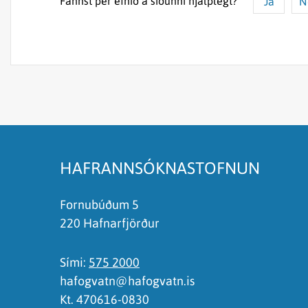
Fannst þér efnið á síðunni hjálplegt?
Já
N
Efnið svarar ekki spurningunni
Síðan inniheldur rangar upplýsingar
Það er of mikið efni á síðunni
Ég skil ekki efnið, finnst það of flókið
HAFRANNSÓKNASTOFNUN
Fornubúðum 5
220 Hafnarfjörður
Sími:
575 2000
hafogvatn@hafogvatn.is
Kt. 470616-0830