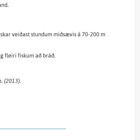
and.
fiskar veiðast stundum miðsævis á 70-200 m
 fleiri fiskum að bráð.
. (2013).