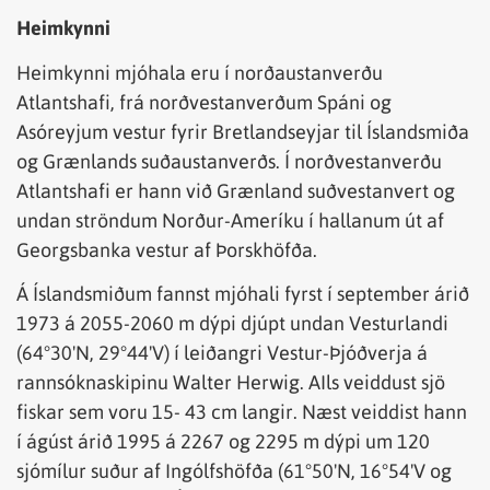
Heimkynni
Heimkynni mjóhala eru í norðaustanverðu
Atlantshafi, frá norðvestanverðum Spáni og
Asóreyjum vestur fyrir Bretlandseyjar til Íslandsmiða
og Grænlands suðaustanverðs. Í norðvestanverðu
Atlantshafi er hann við Grænland suðvestanvert og
undan ströndum Norður-Ameríku í hallanum út af
Georgsbanka vestur af Þorskhöfða.
Á Íslandsmiðum fannst mjóhali fyrst í september árið
1973 á 2055-2060 m dýpi djúpt undan Vesturlandi
(64°30'N, 29°44'V) í leiðangri Vestur-Þjóðverja á
rannsóknaskipinu Walter Herwig. AIls veiddust sjö
fiskar sem voru 15- 43 cm langir. Næst veiddist hann
í ágúst árið 1995 á 2267 og 2295 m dýpi um 120
sjómílur suður af Ingólfshöfða (61°50'N, 16°54'V og