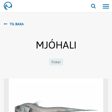
Opna/lo
leit
TIL BAKA
MJÓHALI
Fiskar