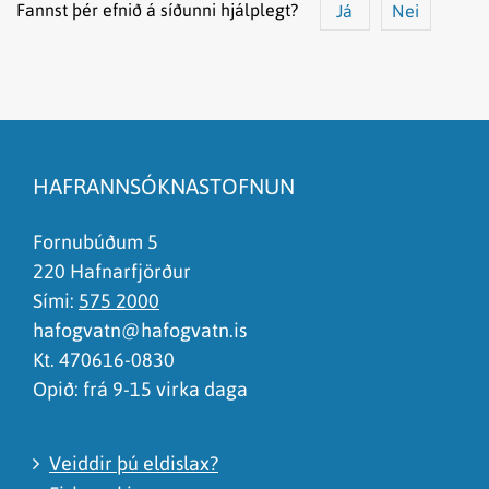
Fannst þér efnið á síðunni hjálplegt?
Já
Nei
Efnið svarar ekki spurningunni
Síðan inniheldur rangar upplýsingar
HAFRANNSÓKNASTOFNUN
Það er of mikið efni á síðunni
Ég skil ekki efnið, finnst það of flókið
Fornubúðum 5
220 Hafnarfjörður
Sími:
575 2000
hafogvatn@hafogvatn.is
Kt. 470616-0830
Opið: frá 9-15 virka daga
Veiddir þú eldislax?