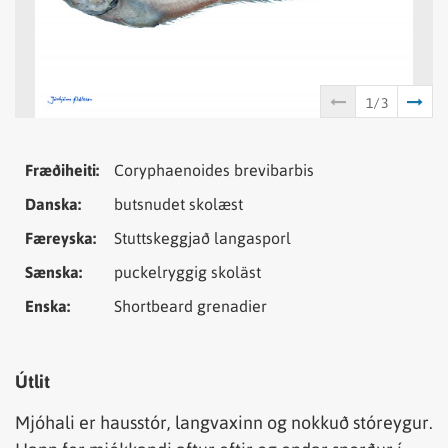
Tungumál
Samheiti
Fræðiheiti:
Coryphaenoides brevibarbis
Danska:
butsnudet skolæst
Færeyska:
Stuttskeggjað langasporl
Sænska:
puckelryggig skoläst
Enska:
Shortbeard grenadier
Útlit
Mjóhali er hausstór, langvaxinn og nokkuð stóreygur.