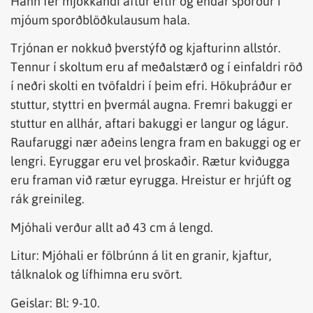
Hann fer mjókkandi aftur eftir og endar sporður í
mjóum sporðblöðkulausum hala.
Trjónan er nokkuð þverstýfð og kjafturinn allstór.
Tennur í skoltum eru af meðalstærð og í einfaldri röð
í neðri skolti en tvöfaldri í þeim efri. Hökuþráður er
stuttur, styttri en þvermál augna. Fremri bakuggi er
stuttur en allhár, aftari bakuggi er langur og lágur.
Raufaruggi nær aðeins lengra fram en bakuggi og er
lengri. Eyruggar eru vel þroskaðir. Rætur kviðugga
eru framan við rætur eyrugga. Hreistur er hrjúft og
rák greinileg.
Mjóhali verður allt að 43 cm á lengd.
Litur: Mjóhali er fölbrúnn á lit en granir, kjaftur,
tálknalok og lífhimna eru svört.
Geislar: Bl: 9-10.