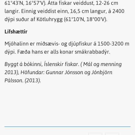
61°43'N, 16°57'V). Átta fiskar veiddust, 12-26 cm
langir. Einnig veiddist einn, 16,5 cm langur, á 2400
dýpi suður af Kötluhrygg (61°10'N, 18°00'V).
Lífshættir
Mjóhalinn er miðsævis- og djúpfiskur á 1500-3200 m
dýpi. Fæða hans er alls konar smákrabbadýr.
Byggt á bókinni, Íslenskir fiskar. ( Mál og menning
2013), Höfundar: Gunnar Jónsson og Jónbjörn
Pálsson. (2013).