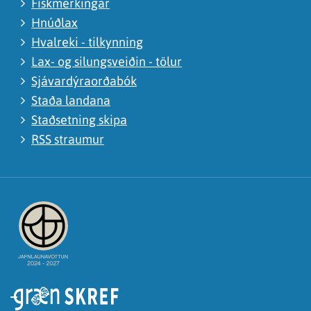
Fiskmerkingar
Hnúðlax
Hvalreki - tilkynning
Lax- og silungsveiðin - tölur
Sjávardýraorðabók
Staða landana
Staðsetning skipa
RSS straumur