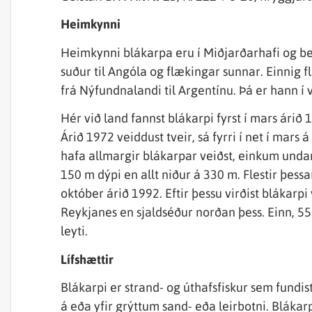
Heimkynni
Heimkynni blákarpa eru í Miðjarðarhafi og be
suður til Angóla og flækingar sunnar. Einnig f
frá Nýfundnalandi til Argentínu. Þá er hann í
Hér við land fannst blákarpi fyrst í mars ári
Árið 1972 veiddust tveir, sá fyrri í net í mars
hafa allmargir blákarpar veiðst, einkum undan 
150 m dýpi en allt niður á 330 m. Flestir þess
október árið 1992. Eftir þessu virðist blákarpi
Reykjanes en sjaldséður norðan þess. Einn, 55
leyti.
Lífshættir
Blákarpi er strand- og úthafsfiskur sem fundis
á eða yfir grýttum sand- eða leirbotni. Blákarp