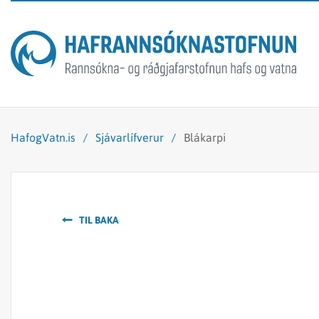
HafogVatn.is
/
Sjávarlífverur
/
Blákarpi
TIL BAKA