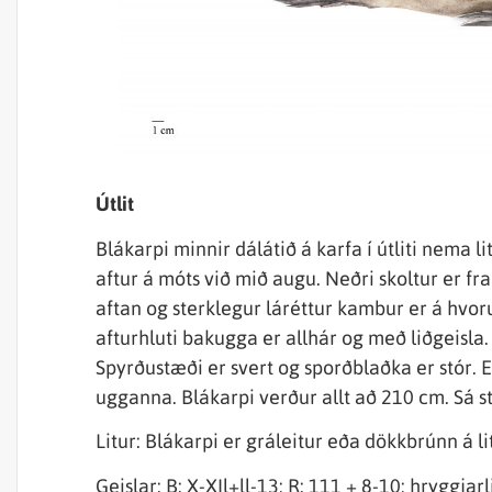
Útlit
Blákarpi minnir dálátið á karfa í útliti nema 
aftur á móts við mið augu. Neðri skoltur er 
aftan og sterklegur láréttur kambur er á hvor
afturhluti bakugga er allhár og með liðgeisla
Spyrðustæði er svert og sporðblaðka er stór. Ey
ugganna. Blákarpi verður allt að 210 cm. Sá 
Litur: Blákarpi er gráleitur eða dökkbrúnn á lit
Geislar: B: X-XIl+ll-13; R: 111 + 8-10; hryggjarli