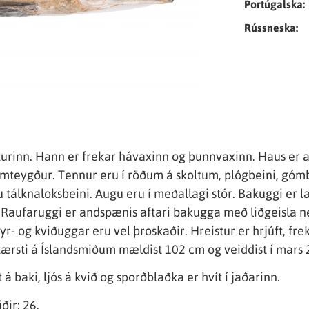
Portúgalska:
Rússneska:
liturinn. Hann er frekar hávaxinn og þunnvaxinn. Haus er a
framteygður. Tennur eru í röðum á skoltum, plógbeini, g
u tálknaloksbeini. Augu eru í meðallagi stór. Bakuggi er
. Raufaruggi er andspænis aftari bakugga með liðgeisla n
r- og kviðuggar eru vel þroskaðir. Hreistur er hrjúft, frek
stærsti á Íslandsmiðum mældist 102 cm og veiddist í mars
 á baki, ljós á kvið og sporðblaðka er hvít í jaðarinn.
ðir: 26.