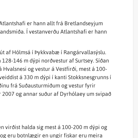
tlantshafi er hann allt frá Bretlandseyjum
slandsmiða. Í vestanverðu Atlantshafi er hann
 út af Hólmsá í Þykkvabæ í Rangárvallasýslu.
u á 128-146 m dýpi norðvestur af Surtsey. Síðan
 Hvalsnesi og vestur á Vestfirði, mest á 100-
veiddist á 330 m dýpi í kanti Stokksnesgrunns í
væðinu frá Suðausturmiðum og vestur fyrir
úar 2007 og annar suður af Dyrhólaey um svipað
 en virðist halda sig mest á 100-200 m dýpi og
m og eru botnlægir en ungir fiskar eru meira