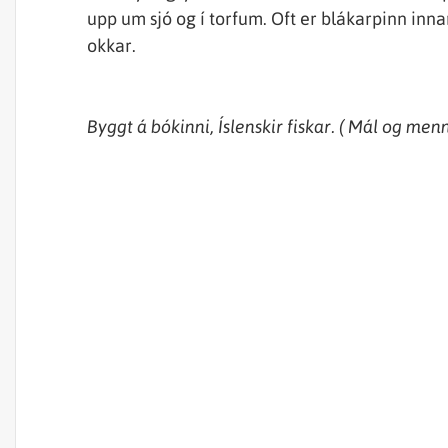
upp um sjó og í torfum. Oft er blákarpinn in
okkar.
Byggt
á
bókinni
,
Íslenskir
fiskar
. (
Mál
og
menn