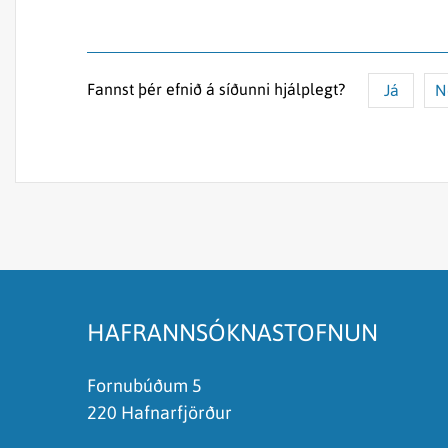
Fannst þér efnið á síðunni hjálplegt?
Já
N
Efnið svarar ekki spurningunni
Síðan inniheldur rangar upplýsingar
Það er of mikið efni á síðunni
Ég skil ekki efnið, finnst það of flókið
HAFRANNSÓKNASTOFNUN
Fornubúðum 5
220 Hafnarfjörður