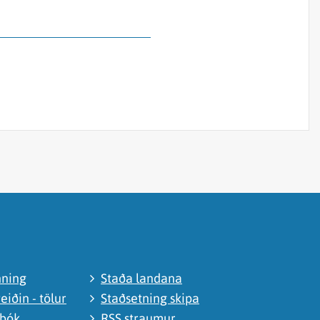
nning
Staða landana
eiðin - tölur
Staðsetning skipa
abók
RSS straumur