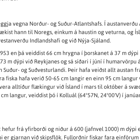
ggja vegna Norður- og Suður-Atlantshafs. Í austanverðu A
lækist hann til Noregs, einkum á haustin og veturna, og Í
 vestanverðu Indlandshafi og við Nýja-Sjáland.
ð 1953 en þá veiddist 66 cm hrygna í þorskanet á 37 m dýpi
 á 73 m dýpi við Reykjanes og sá síðari í júní í humarvörp
Suður- og Suðvesturlandi. Þeir hafa veiðst allt austan frá
ara fiska hafa verið 50-65 cm langir en einn 95 cm langur 
 vera alltíður flækingur við Ísland í mars til október á s
 cm langur, veiddist þó í Kolluál (64°57N, 24°00'V) í jan
t hefur frá yfirborði og niður á 600 (jafnvel 1000) m dýpi
i er gjarnan við skipsflök. Fullorðnir fiskar fara einföru