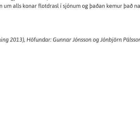
nan um alls konar flotdrasl í sjónum og þaðan kemur það 
ing
2013),
Höfundar
: Gunnar Jónsson
og
Jónbjörn Pálsson