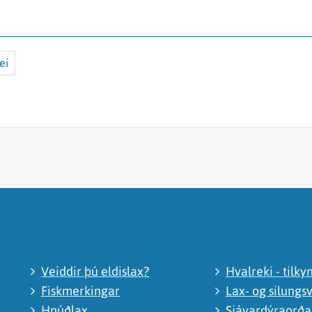
ei
Veiddir þú eldislax?
Hvalreki - tilky
Fiskmerkingar
Lax- og silungsv
Hnúðlax
Sjávardýraorð