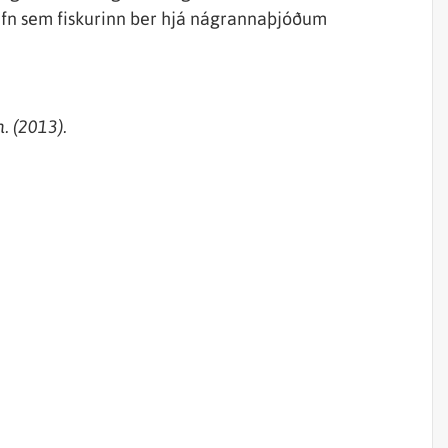
nafn sem fiskurinn ber hjá nágrannaþjóðum
. (2013).