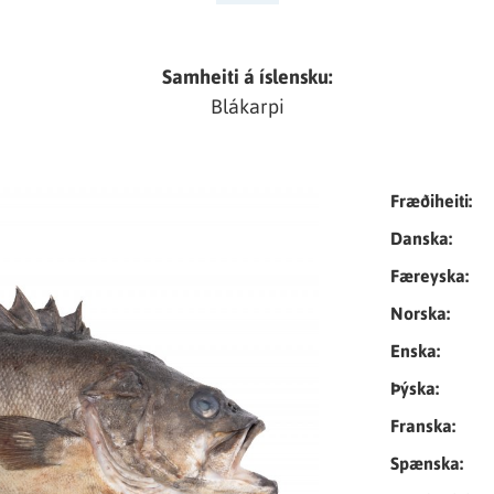
Samheiti á íslensku:
Blákarpi
Tungumál
Fræðiheiti:
Danska:
Færeyska:
Norska:
Enska:
Þýska:
Franska:
Spænska: