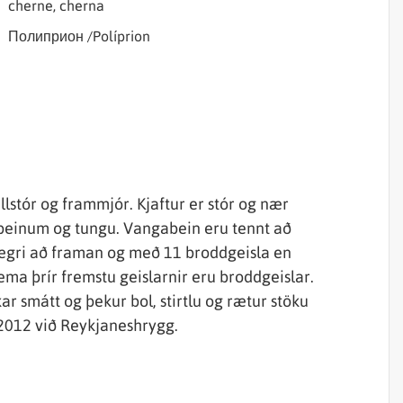
cherne, cherna
Полиприон /Políprion
llstór og frammjór. Kjaftur er stór og nær
ómbeinum og tungu. Vangabein eru tennt að
 lægri að framan og með 11 broddgeisla en
ema þrír fremstu geislarnir eru broddgeislar.
ar smátt og þekur bol, stirtlu og rætur stöku
 2012 við Reykjaneshrygg.