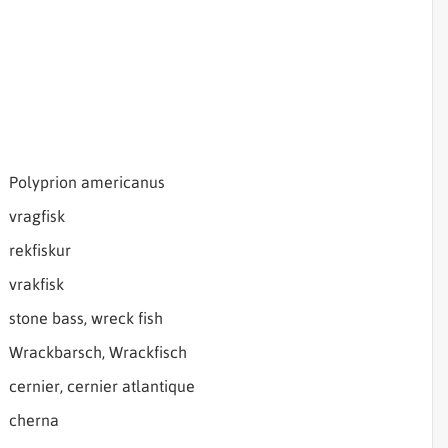
Sjórannsóknir
sjókvíaeldis
Samheiti
Polyprion americanus
vragfisk
rekfiskur
vrakfisk
stone bass, wreck fish
Wrackbarsch, Wrackfisch
cernier, cernier atlantique
cherna