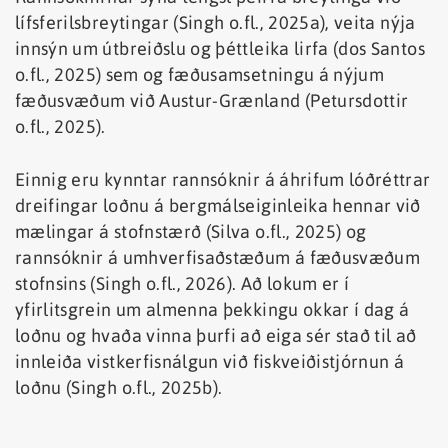
lífsferilsbreytingar (Singh o.fl., 2025a), veita nýja
innsýn um útbreiðslu og þéttleika lirfa (dos Santos
o.fl., 2025) sem og fæðusamsetningu á nýjum
fæðusvæðum við Austur-Grænland (Petursdottir
o.fl., 2025).
Einnig eru kynntar rannsóknir á áhrifum lóðréttrar
dreifingar loðnu á bergmálseiginleika hennar við
mælingar á stofnstærð (Silva o.fl., 2025) og
rannsóknir á umhverfisaðstæðum á fæðusvæðum
stofnsins (Singh o.fl., 2026). Að lokum er í
yfirlitsgrein um almenna þekkingu okkar í dag á
loðnu og hvaða vinna þurfi að eiga sér stað til að
innleiða vistkerfisnálgun við fiskveiðistjórnun á
loðnu (Singh o.fl., 2025b).