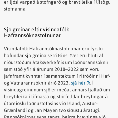
er ljósi varpað á stofngerð og breytileika í lífsögu
stofnanna.
Sjö greinar eftir vísindafólk
Hafrannsóknastofnunar
Vísindafólk Hafrannsóknastofnunar eru fyrstu
höfundar sjö greina sérritsins. Þær eru hluti af
niðurstöðum átaksverkefnis um loðnurannsóknir
sem stóð yfir á árunum 2018–2022 sem voru
jafnframt kynntar í samantektum í ritröðinni Haf-
og Vatnarannsóknir árið 2023,
sjá hér
. Í
vísindagreinunum sjö er meðal annars fjallað um
breytileika í lífmassa og stórfelldar breytingar á
útbreiðslu loðnustofnsins við Ísland, Austur-
Grænlandi og Jan Mayen tvo síðustu áratugi.
Rannsóknirnar sýna tengsl þeirra breytinga við