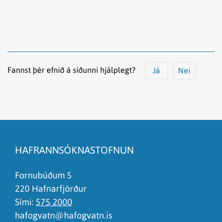
Fannst þér efnið á síðunni hjálplegt?
Já
Nei
Efnið svarar ekki spurningunni
Síðan inniheldur rangar upplýsingar
HAFRANNSÓKNASTOFNUN
Það er of mikið efni á síðunni
Ég skil ekki efnið, finnst það of flókið
Fornubúðum 5
220 Hafnarfjörður
Sími:
575 2000
hafogvatn@hafogvatn.is