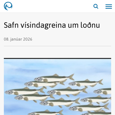
Opna/lo
leit
Safn vísindagreina um loðnu
08. janúar 2026