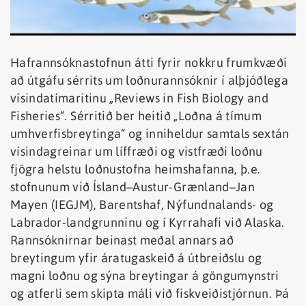
Hafrannsóknastofnun átti fyrir nokkru frumkvæði
að útgáfu sérrits um loðnurannsóknir í alþjóðlega
vísindatímaritinu „Reviews in Fish Biology and
Fisheries“. Sérritið ber heitið „Loðna á tímum
umhverfisbreytinga“ og inniheldur samtals sextán
vísindagreinar um líffræði og vistfræði loðnu
fjögra helstu loðnustofna heimshafanna, þ.e.
stofnunum við Ísland–Austur-Grænland–Jan
Mayen (IEGJM), Barentshaf, Nýfundnalands- og
Labrador-landgrunninu og í Kyrrahafi við Alaska.
Rannsóknirnar beinast meðal annars að
breytingum yfir áratugaskeið á útbreiðslu og
magni loðnu og sýna breytingar á göngumynstri
og atferli sem skipta máli við fiskveiðistjórnun. Þá