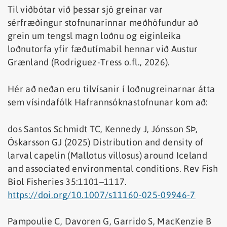
Til viðbótar við þessar sjö greinar var
sérfræðingur stofnunarinnar meðhöfundur að
grein um tengsl magn loðnu og eiginleika
loðnutorfa yfir fæðutímabil hennar við Austur
Grænland (Rodriguez-Tress o.fl., 2026).
Hér að neðan eru tilvísanir í loðnugreinarnar átta
sem vísindafólk Hafrannsóknastofnunar kom að:
dos Santos Schmidt TC, Kennedy J, Jónsson SÞ,
Óskarsson GJ (2025) Distribution and density of
larval capelin (Mallotus villosus) around Iceland
and associated environmental conditions. Rev Fish
Biol Fisheries 35:1101–1117.
https://doi.org/10.1007/s11160-025-09946-7
Pampoulie C, Davoren G, Garrido S, MacKenzie B