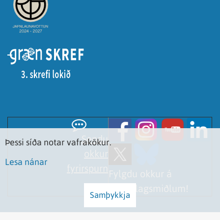
Sendu
Þessi síða notar vafrakökur.
okkur
Lesa nánar
fyrirspurn
Fylgdu okkur á
samfélagsmiðlum!
Samþykkja