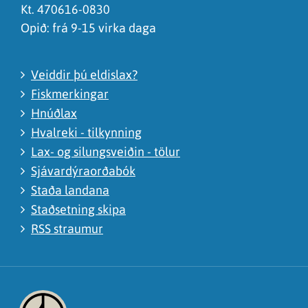
Kt. 470616-0830
Opið: frá 9-15 virka daga
Veiddir þú eldislax?
Fiskmerkingar
Hnúðlax
Hvalreki - tilkynning
Lax- og silungsveiðin - tölur
Sjávardýraorðabók
Staða landana
Staðsetning skipa
RSS straumur