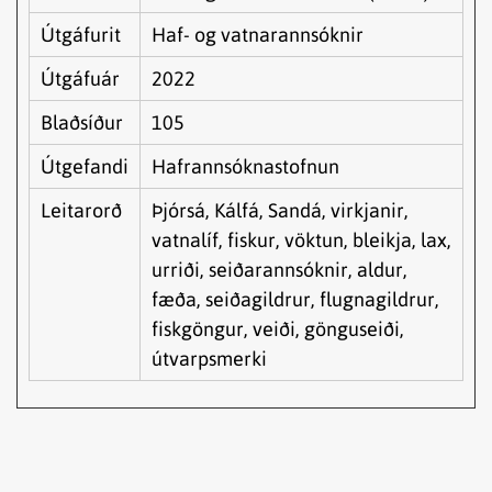
Útgáfurit
Haf- og vatnarannsóknir
Útgáfuár
2022
Blaðsíður
105
Útgefandi
Hafrannsóknastofnun
Leitarorð
Þjórsá, Kálfá, Sandá, virkjanir,
vatnalíf, fiskur, vöktun, bleikja, lax,
urriði, seiðarannsóknir, aldur,
fæða, seiðagildrur, flugnagildrur,
fiskgöngur, veiði, gönguseiði,
útvarpsmerki