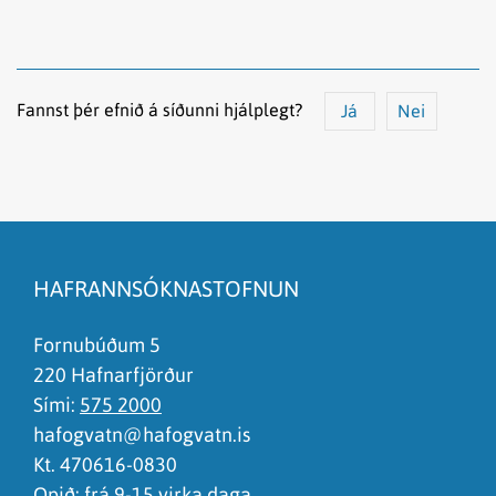
Fannst þér efnið á síðunni hjálplegt?
Já
Nei
Efnið svarar ekki spurningunni
Síðan inniheldur rangar upplýsingar
HAFRANNSÓKNASTOFNUN
Það er of mikið efni á síðunni
Ég skil ekki efnið, finnst það of flókið
Fornubúðum 5
220 Hafnarfjörður
Sími:
575 2000
hafogvatn@hafogvatn.is
Kt. 470616-0830
Opið: frá 9-15 virka daga