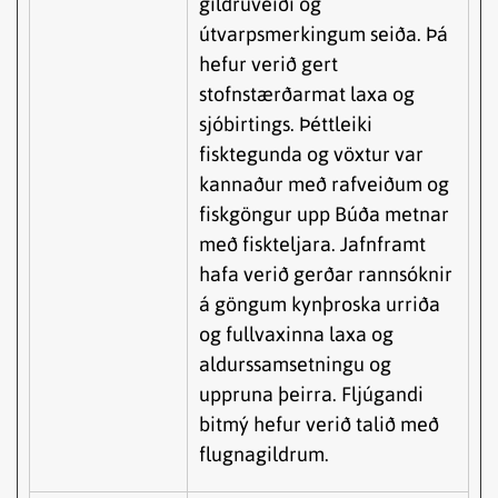
gildruveiði og
útvarpsmerkingum seiða. Þá
hefur verið gert
stofnstærðarmat laxa og
sjóbirtings. Þéttleiki
fisktegunda og vöxtur var
kannaður með rafveiðum og
fiskgöngur upp Búða metnar
með fiskteljara. Jafnframt
hafa verið gerðar rannsóknir
á göngum kynþroska urriða
og fullvaxinna laxa og
aldurssamsetningu og
uppruna þeirra. Fljúgandi
bitmý hefur verið talið með
flugnagildrum.