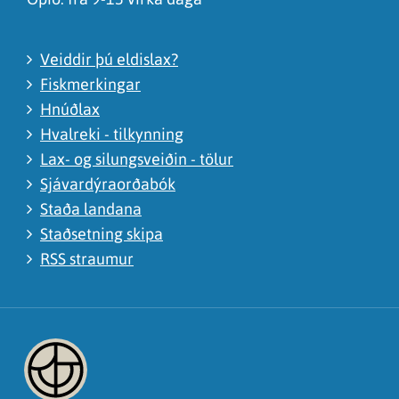
Veiddir þú eldislax?
Fiskmerkingar
Hnúðlax
Hvalreki - tilkynning
Lax- og silungsveiðin - tölur
Sjávardýraorðabók
Staða landana
Staðsetning skipa
RSS straumur