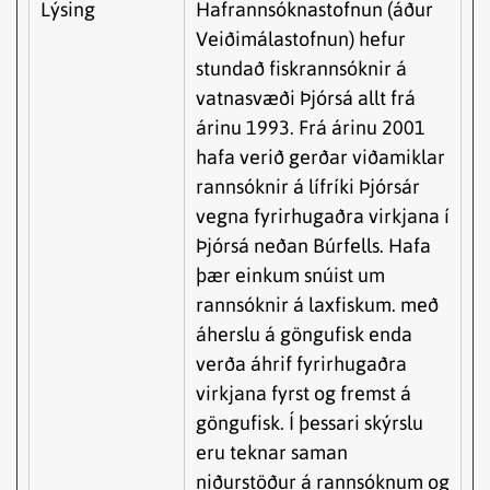
Lýsing
Hafrannsóknastofnun (áður
Veiðimálastofnun) hefur
stundað fiskrannsóknir á
vatnasvæði Þjórsá allt frá
árinu 1993. Frá árinu 2001
hafa verið gerðar viðamiklar
rannsóknir á lífríki Þjórsár
vegna fyrirhugaðra virkjana í
Þjórsá neðan Búrfells. Hafa
þær einkum snúist um
rannsóknir á laxfiskum. með
áherslu á göngufisk enda
verða áhrif fyrirhugaðra
virkjana fyrst og fremst á
göngufisk. Í þessari skýrslu
eru teknar saman
niðurstöður á rannsóknum og