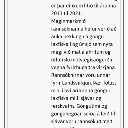
er þar einkum litið til áranna
2013 til 2021.
Meginmarkmið
rannsóknanna hefur verið að
auka þekkingu á göngu
laxfiska í og úr sjó sem nýta
megi við mat á áhrifum og
útfærslu mótvægisaðgerða
vegna fyrirhugaðra virkjana.
Rannsóknirnar voru unnar
fyrir Landsvirkjun. Þær fólust
m.a. í því að kanna göngur
laxfiska milli sjávar og
ferskvatns. Göngutími og
gönguhegðan seiða á leið til
sjávar voru rannsökuð með