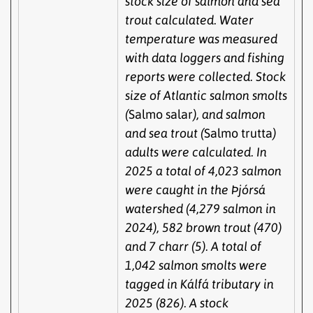
stock size of salmon and sea
trout calculated. Water
temperature was measured
with data loggers and fishing
reports were collected. Stock
size of Atlantic salmon smolts
(
Salmo salar
), and salmon
and sea trout (
Salmo trutta
)
adults were calculated. In
2025 a total of 4,023 salmon
were caught in the Þjórsá
watershed (4,279 salmon in
2024), 582 brown trout (470)
and 7 charr (5). A total of
1,042 salmon smolts were
tagged in Kálfá tributary in
2025 (826). A stock