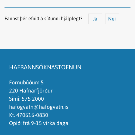
Fannst þér efnið á síðunni hjálplegt?
Já
Nei
Efnið svarar ekki spurningunni
Síðan inniheldur rangar upplýsingar
HAFRANNSÓKNASTOFNUN
Það er of mikið efni á síðunni
Ég skil ekki efnið, finnst það of flókið
Fornubúðum 5
220 Hafnarfjörður
Sími:
575 2000
hafogvatn@hafogvatn.is
Kt. 470616-0830
Opið: frá 9-15 virka daga