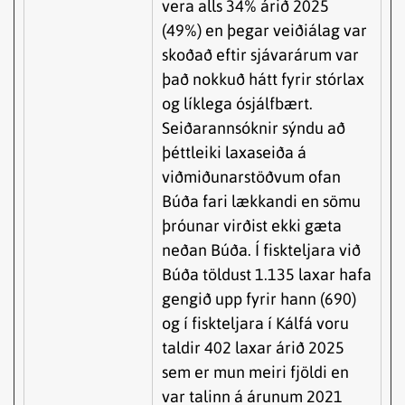
vera alls 34% árið 2025
(49%) en þegar veiðiálag var
skoðað eftir sjávarárum var
það nokkuð hátt fyrir stórlax
og líklega ósjálfbært.
Seiðarannsóknir sýndu að
þéttleiki laxaseiða á
viðmiðunarstöðvum ofan
Búða fari lækkandi en sömu
þróunar virðist ekki gæta
neðan Búða. Í fiskteljara við
Búða töldust 1.135 laxar hafa
gengið upp fyrir hann (690)
og í fiskteljara í Kálfá voru
taldir 402 laxar árið 2025
sem er mun meiri fjöldi en
var talinn á árunum 2021