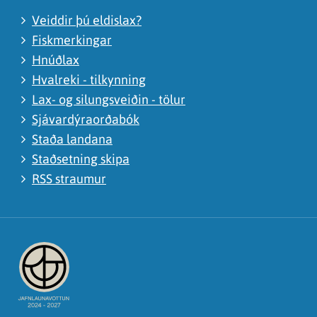
Veiddir þú eldislax?
Fiskmerkingar
Hnúðlax
Hvalreki - tilkynning
Lax- og silungsveiðin - tölur
Sjávardýraorðabók
Staða landana
Staðsetning skipa
RSS straumur