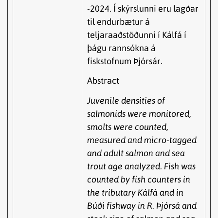
-2024. Í skýrslunni eru lagðar
til endurbætur á
teljaraaðstöðunni í Kálfá í
þágu rannsókna á
fiskstofnum Þjórsár.
Abstract
Juvenile densities of
salmonids were monitored,
smolts were counted,
measured and micro-tagged
and adult salmon and sea
trout age analyzed. Fish was
counted by fish counters in
the tributary Kálfá and in
Búði fishway in R. Þjórsá and