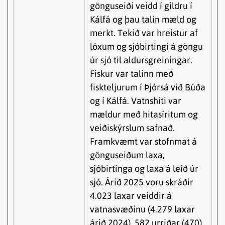
gönguseiði veidd í gildru í
Kálfá og þau talin mæld og
merkt. Tekið var hreistur af
löxum og sjóbirtingi á göngu
úr sjó til aldursgreiningar.
Fiskur var talinn með
fiskteljurum í Þjórsá við Búða
og í Kálfá. Vatnshiti var
mældur með hitasíritum og
veiðiskýrslum safnað.
Framkvæmt var stofnmat á
gönguseiðum laxa,
sjóbirtinga og laxa á leið úr
sjó. Árið 2025 voru skráðir
4.023 laxar veiddir á
vatnasvæðinu (4.279 laxar
árið 2024), 582 urriðar (470)