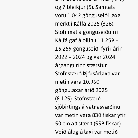
og 7 bleikjur (5). Samtals
voru 1.042 gönguseiði laxa
merkt í Kálfá 2025 (826).
Stofnmat á gönguseiðum í
Kálfá gaf á bilinu 11.259 –
16.259 gönguseiði fyrir árin
2022 – 2024 og var 2024
árgangurinn stærstur.
Stofnstærð Þjórsárlaxa var
metin vera 10.960
göngulaxar árið 2025
(8.125). Stofnstærð
sjóbirtings á vatnasvæðinu
var metin vera 830 fiskar yfir
50 cm að stærð (559 fiskar).
Veiðiálag á laxi var metið