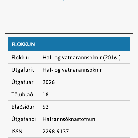
FLOKKUN
Flokkur
Haf- og vatnarannsóknir (2016-)
Útgáfurit
Haf- og vatnarannsóknir
Útgáfuár
2026
Tölublað
18
Blaðsíður
52
Útgefandi
Hafrannsóknastofnun
ISSN
2298-9137