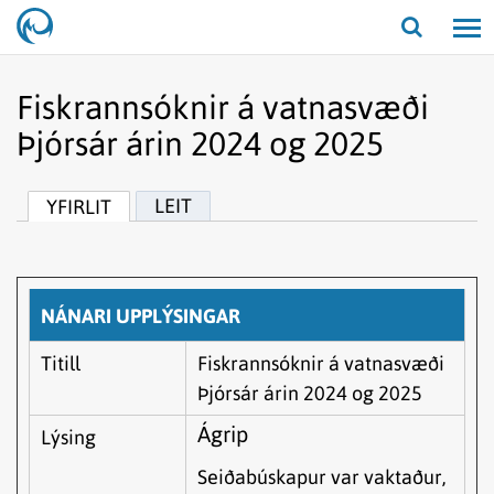
Opna/lo
leit
Fiskrannsóknir á vatnasvæði
Þjórsár árin 2024 og 2025
LEIT
YFIRLIT
NÁNARI UPPLÝSINGAR
Titill
Fiskrannsóknir á vatnasvæði
Þjórsár árin 2024 og 2025
Ágrip
Lýsing
Seiðabúskapur var vaktaður,