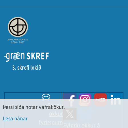
Sendu
Þessi síða notar vafrakökur.
okkur
Lesa nánar
fyrirspurn
Fylgdu okkur á