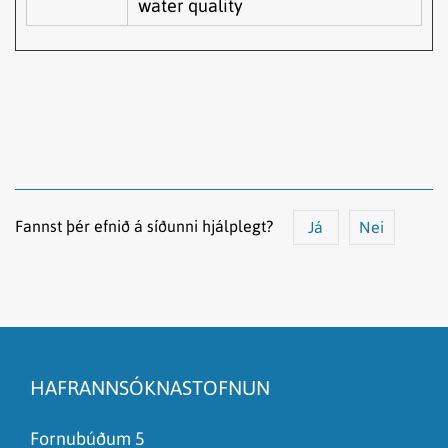
water quality
Fannst þér efnið á síðunni hjálplegt?
Já
Nei
Efnið svarar ekki spurningunni
Síðan inniheldur rangar upplýsingar
HAFRANNSÓKNASTOFNUN
Það er of mikið efni á síðunni
Ég skil ekki efnið, finnst það of flókið
Fornubúðum 5