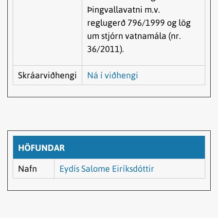
Þingvallavatni m.v.
reglugerð 796/1999 og lög
um stjórn vatnamála (nr.
36/2011).
Skráarviðhengi
Ná í viðhengi
HÖFUNDAR
Nafn
Eydís Salome Eiríksdóttir