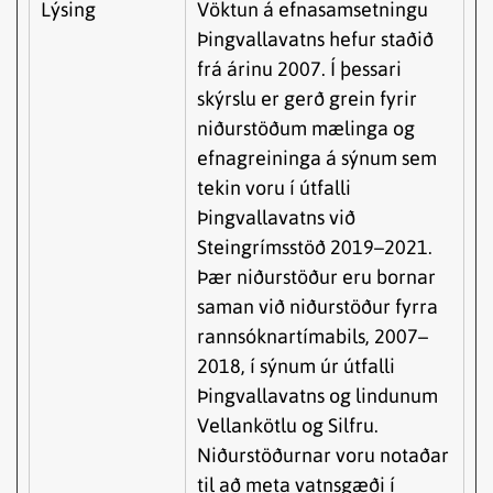
Lýsing
Vöktun á efnasamsetningu
Þingvallavatns hefur staðið
frá árinu 2007. Í þessari
skýrslu er gerð grein fyrir
niðurstöðum mælinga og
efnagreininga á sýnum sem
tekin voru í útfalli
Þingvallavatns við
Steingrímsstöð 2019–2021.
Þær niðurstöður eru bornar
saman við niðurstöður fyrra
rannsóknartímabils, 2007–
2018, í sýnum úr útfalli
Þingvallavatns og lindunum
Vellankötlu og Silfru.
Niðurstöðurnar voru notaðar
til að meta vatnsgæði í