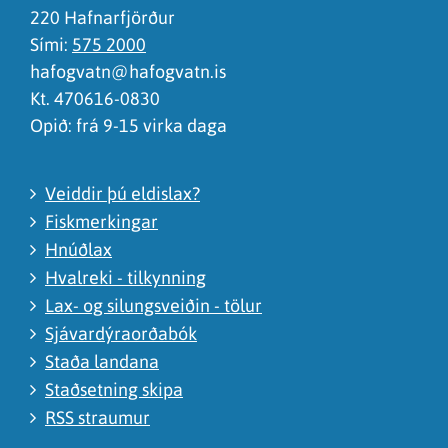
220 Hafnarfjörður
Sími:
575 2000
hafogvatn@hafogvatn.is
Kt. 470616-0830
Opið: frá 9-15 virka daga
Veiddir þú eldislax?
Fiskmerkingar
Hnúðlax
Hvalreki - tilkynning
Lax- og silungsveiðin - tölur
Sjávardýraorðabók
Staða landana
Staðsetning skipa
RSS straumur