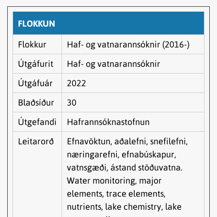
FLOKKUN
Flokkur
Haf- og vatnarannsóknir (2016-)
Útgáfurit
Haf- og vatnarannsóknir
Útgáfuár
2022
Blaðsíður
30
Útgefandi
Hafrannsóknastofnun
Leitarorð
Efnavöktun, aðalefni, snefilefni,
næringarefni, efnabúskapur,
vatnsgæði, ástand stöðuvatna.
Water monitoring, major
elements, trace elements,
nutrients, lake chemistry, lake