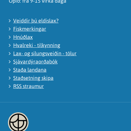
Opið: frá 9-15 virka daga
Veiddir þú eldislax?
Fiskmerkingar
Hnúðlax
Hvalreki - tilkynning
Lax- og silungsveiðin - tölur
Sjávardýraorðabók
Staða landana
Staðsetning skipa
RSS straumur