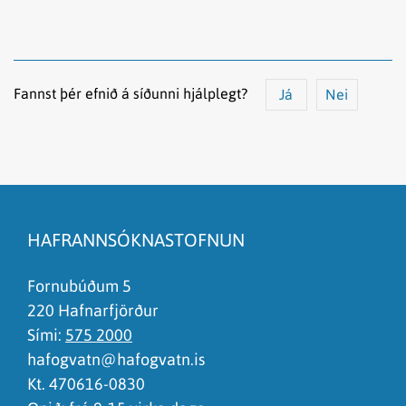
Fannst þér efnið á síðunni hjálplegt?
Já
Nei
Efnið svarar ekki spurningunni
Síðan inniheldur rangar upplýsingar
HAFRANNSÓKNASTOFNUN
Það er of mikið efni á síðunni
Ég skil ekki efnið, finnst það of flókið
Fornubúðum 5
220 Hafnarfjörður
Sími:
575 2000
hafogvatn@hafogvatn.is
Kt. 470616-0830