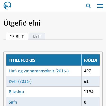
Opna/lo
leit
Útgefið efni
LEIT
YFIRLIT
TITILL FLOKKS
FJÖLDI
Haf- og vatnarannsóknir (2016-)
497
Kver (2016-)
61
Ritaskrá
1194
Safn
8