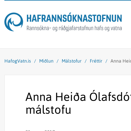
HafogVatn.is
/
Miðlun
/
Málstofur
/
Fréttir
/
Anna Heið
Anna Heiða Ólafsdótt
málstofu