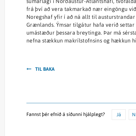
sumarlagi í Norðaustur-Atlantshafi, tvöfald
frá því að vera takmarkað nær eingöngu vi
Noregshaf yfir í að ná allt til austurstrandar
Grænlands. Ýmsar tilgátur hafa verið settar
umástæður þessara breytinga. Þar má sérst
nefna stækkun makrílstofnsins og hækkun hit
TIL BAKA
Fannst þér efnið á síðunni hjálplegt?
Já
N