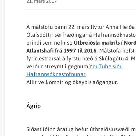
21. mars 2017
Á málstofu þann 22. mars flytur Anna Heiða
Ólafsdóttir sérfræðingar á Hafrannsóknast
erindi sem nefnist:
Útbreiðsla makríls í Nor
Atlantshafi frá 1997 til 2016
. Málstofa hefst 
fyrirlestrarsal á fyrstu hæð á Skúlagötu 4. M
verður streymt í gegnum
YouTube síðu
Hafrannsóknastofnunar
.
Allir velkomnir og ókeypis aðgangur.
Ágrip
Síðastliðinn áratug hefur útbreiðslusvæði ma