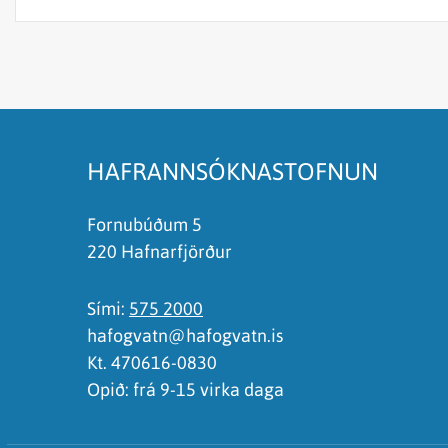
Efnið svarar ekki spurningunni
Síðan inniheldur rangar upplýsingar
Það er of mikið efni á síðunni
Ég skil ekki efnið, finnst það of flókið
HAFRANNSÓKNASTOFNUN
Fornubúðum 5
220 Hafnarfjörður
Sími:
575 2000
hafogvatn@hafogvatn.is
Kt. 470616-0830
Opið: frá 9-15 virka daga