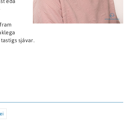
ast eða
ð
 fram
aklega
astigs sjávar.
ei