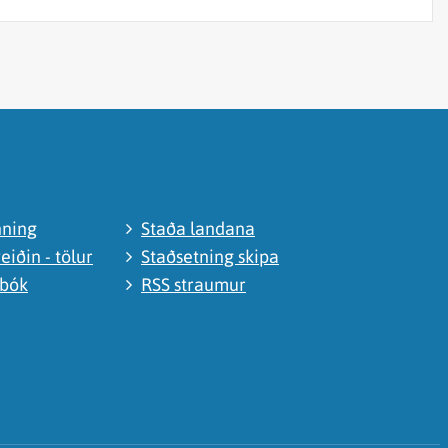
nning
Staða landana
eiðin - tölur
Staðsetning skipa
abók
RSS straumur