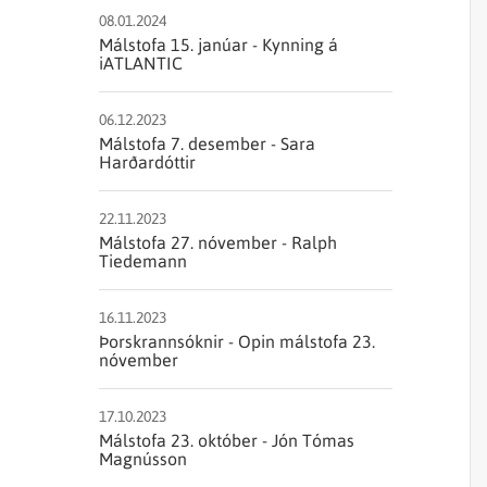
Sjórannsóknir
sjókvíaeldis
08.01.2024
Málstofa 15. janúar - Kynning á
iATLANTIC
06.12.2023
Málstofa 7. desember - Sara
Harðardóttir
22.11.2023
Málstofa 27. nóvember - Ralph
Tiedemann
16.11.2023
Þorskrannsóknir - Opin málstofa 23.
nóvember
17.10.2023
Málstofa 23. október - Jón Tómas
Magnússon