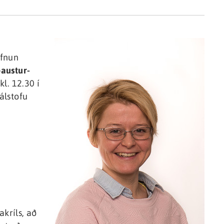
ofnun
ðaustur-
kl. 12.30 í
álstofu
kríls, að