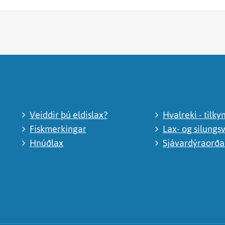
Veiddir þú eldislax?
Hvalreki - tilky
Fiskmerkingar
Lax- og silungsv
Hnúðlax
Sjávardýraorð