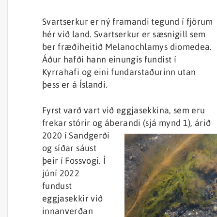
Svartserkur er ný framandi tegund í fjörum
hér við land. Svartserkur er sæsnigill sem
ber fræðiheitið Melanochlamys diomedea.
Áður hafði
hann einungis fundist í
Kyrrahafi og eini fundarstaðurinn utan
þess er á Íslandi.
Fyrst varð vart við eggjasekkina, sem eru
frekar stórir og áberandi (sjá mynd 1), árið
2020 í Sandgerði
og síðar sáust
þeir í Fossvogi. Í
júní 2022
fundust
eggjasekkir við
innanverðan