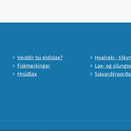
Veiddir þú eldislax?
Hvalreki - tilky
Fiskmerkingar
Lax- og silungsv
Hnúðlax
Sjávardýraorð