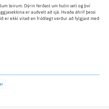
lum leirum. Dýrin ferðast um hulin seti og því
ggjasekkina er auðvelt að sjá. Hvaða áhrif þessi
dið er ekki vitað en fróðlegt verður að fylgjast með
ei