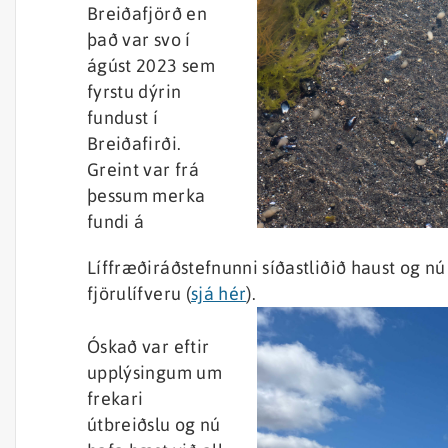
Breiðafjörð en
það var svo í
ágúst 2023 sem
fyrstu dýrin
fundust í
Breiðafirði.
Greint var frá
þessum merka
fundi á
Líffræðiráðstefnunni síðastliðið haust og nú
fjörulífveru (
sjá hér
).
Óskað var eftir
upplýsingum um
frekari
útbreiðslu og nú