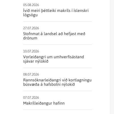
Sjórannsóknir
sjókvíaeldis
05.08.2026
Ívið meiri þéttleiki makríls í íslenskri
lögsögu
27.07.2026
Stofnmat á landsel að hefjast með
drónum
10.07.2026
Vorleiðangri um umhverfisástand
sjávar nýlokið
08.07.2026
Rannsóknarleiðangri við kortlagningu
búsvæða á hafsbotni nýlokið
07.07.2026
Makrílleiðangur hafinn