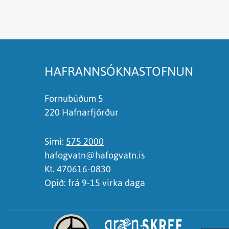
Efnið svarar ekki spurningunni
Síðan inniheldur rangar upplýsingar
Það er of mikið efni á síðunni
Ég skil ekki efnið, finnst það of flókið
HAFRANNSÓKNASTOFNUN
Fornubúðum 5
220 Hafnarfjörður
Sími:
575 2000
hafogvatn@hafogvatn.is
Kt. 470616-0830
Opið: frá 9-15 virka daga