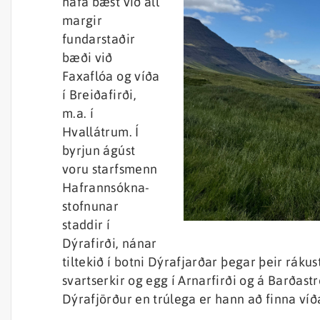
hafa bæst við all
margir
fundarstaðir
bæði við
Faxaflóa og víða
í Breiðafirði,
m.a. í
Hvallátrum. Í
byrjun ágúst
voru starfsmenn
Hafrannsókna-
stofnunar
staddir í
Dýrafirði, nánar
tiltekið í botni Dýrafjarðar þegar þeir rákus
svartserkir og egg í Arnarfirði og á Barðast
Dýrafjörður en trúlega er hann að finna víð