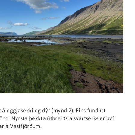
t á eggjasekki og dýr (mynd 2). Eins fundust
rönd. Nyrsta þekkta útbreiðsla svartserks er því
ar á Vestfjörðum.