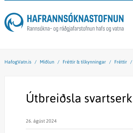
HafogVatn.is
/
Miðlun
/
Fréttir & tilkynningar
/
Fréttir
Útbreiðsla svartserk
26. ágúst 2024