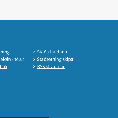
nning
Staða landana
eiðin - tölur
Staðsetning skipa
abók
RSS straumur