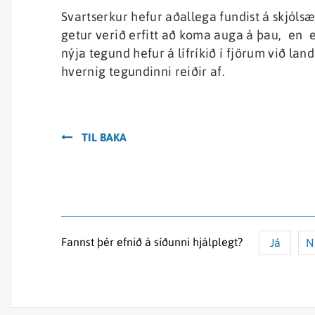
Svartserkur hefur aðallega fundist á skjólsæ
getur verið erfitt að koma auga á þau, en e
nýja tegund hefur á lífríkið í fjörum við lan
hvernig tegundinni reiðir af.
TIL BAKA
Fannst þér efnið á síðunni hjálplegt?
Já
N