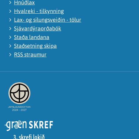
Hnúðlax
Hvalreki - tilkynning
Lax- og silungsveiðin - tölur
Sjávardýraorðabók
Staða landana
Staðsetning skipa
RSS straumur