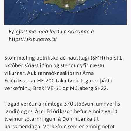
Fylgjast má með ferðum skipanna á
https://skip.hafro.is/
Stofnmæling botnfiska að haustlagi (SMH) hófst 1.
október síðastliðinn og stendur yfir næstu
vikurnar. Auk rannsóknaskipsins Árna
Friðrikssonar HF-200 taka tveir togarar þátt í
verkefninu; Breki VE-61 og Múlaberg SI-22.
Togað verður á rúmlega 370 stöðvum umhverfis
landið og rs. Árni Friðriksson hefur einnig varið
tveimur sólarhringum á Dohrnbanka til
þorskmerkinga. Verkefnið sem er einnig nefnt