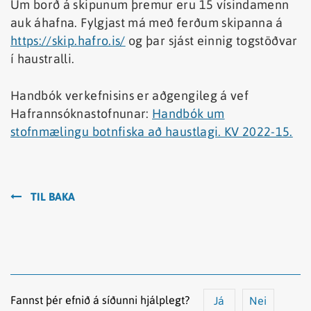
Um borð á skipunum þremur eru 15 vísindamenn
auk áhafna. Fylgjast má með ferðum skipanna á
https://skip.hafro.is/
og þar sjást einnig togstöðvar
í haustralli.
Handbók verkefnisins er aðgengileg á vef
Hafrannsóknastofnunar:
Handbók um
stofnmælingu botnfiska að haustlagi. KV 2022-15.
TIL BAKA
Fannst þér efnið á síðunni hjálplegt?
Já
Nei