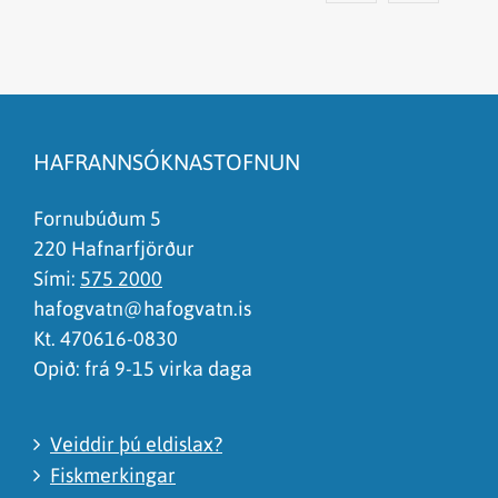
Efnið svarar ekki spurningunni
Síðan inniheldur rangar upplýsingar
HAFRANNSÓKNASTOFNUN
Það er of mikið efni á síðunni
Ég skil ekki efnið, finnst það of flókið
Fornubúðum 5
220 Hafnarfjörður
Sími:
575 2000
hafogvatn@hafogvatn.is
Kt. 470616-0830
Opið: frá 9-15 virka daga
Veiddir þú eldislax?
Fiskmerkingar