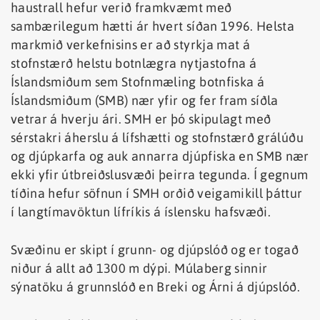
haustrall hefur verið framkvæmt með
sambærilegum hætti ár hvert síðan 1996. Helsta
markmið verkefnisins er að styrkja mat á
stofnstærð helstu botnlægra nytjastofna á
Íslandsmiðum sem Stofnmæling botnfiska á
Íslandsmiðum (SMB) nær yfir og fer fram síðla
vetrar á hverju ári. SMH er þó skipulagt með
sérstakri áherslu á lífshætti og stofnstærð grálúðu
og djúpkarfa og auk annarra djúpfiska en SMB nær
ekki yfir útbreiðslusvæði þeirra tegunda. Í gegnum
tíðina hefur söfnun í SMH orðið veigamikill þáttur
í langtímavöktun lífríkis á íslensku hafsvæði.
Svæðinu er skipt í grunn- og djúpslóð og er togað
niður á allt að 1300 m dýpi. Múlaberg sinnir
sýnatöku á grunnslóð en Breki og Árni á djúpslóð.