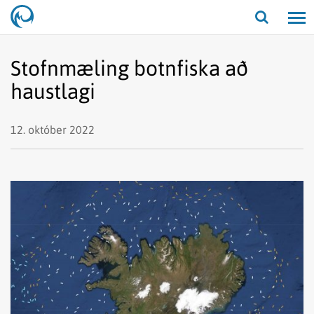
Opna/lo
leit
Stofnmæling botnfiska að
haustlagi
12. október 2022