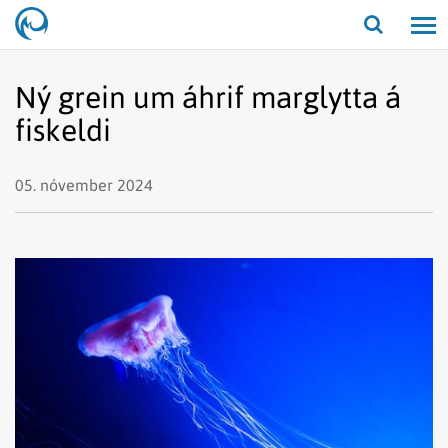
Opna/lo
leit
Ný grein um áhrif marglytta á
fiskeldi
05. nóvember 2024