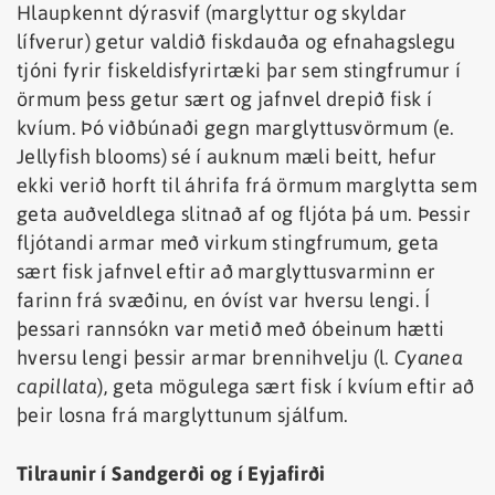
Hlaupkennt dýrasvif (marglyttur og skyldar
lífverur) getur valdið fiskdauða og efnahagslegu
tjóni fyrir fiskeldisfyrirtæki þar sem stingfrumur í
örmum þess getur sært og jafnvel drepið fisk í
kvíum. Þó viðbúnaði gegn marglyttusvörmum (e.
Jellyfish blooms) sé í auknum mæli beitt, hefur
ekki verið horft til áhrifa frá örmum marglytta sem
geta auðveldlega slitnað af og fljóta þá um. Þessir
fljótandi armar með virkum stingfrumum, geta
sært fisk jafnvel eftir að marglyttusvarminn er
farinn frá svæðinu, en óvíst var hversu lengi. Í
þessari rannsókn var metið með óbeinum hætti
hversu lengi þessir armar brennihvelju (l.
Cyanea
capillata
), geta mögulega sært fisk í kvíum eftir að
þeir losna frá marglyttunum sjálfum.
Tilraunir í Sandgerði og í Eyjafirði