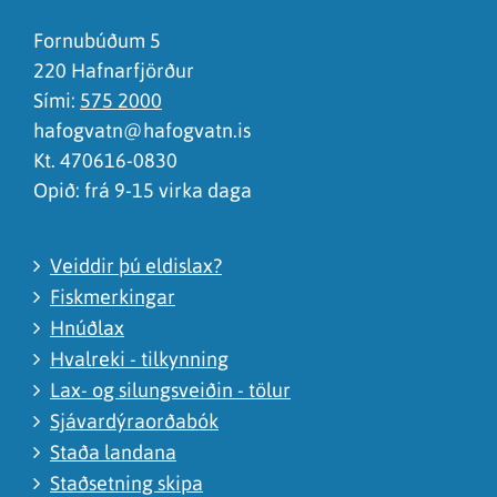
Ég skil ekki efnið, finnst það of flókið
Fornubúðum 5
220 Hafnarfjörður
Sími:
575 2000
hafogvatn@hafogvatn.is
Kt. 470616-0830
Opið: frá 9-15 virka daga
Veiddir þú eldislax?
Fiskmerkingar
Hnúðlax
Hvalreki - tilkynning
Lax- og silungsveiðin - tölur
Sjávardýraorðabók
Staða landana
Staðsetning skipa