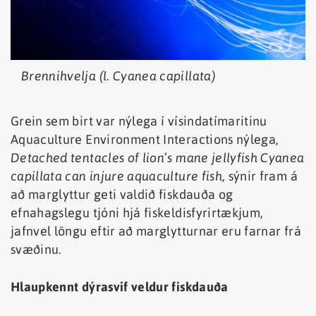
Brennihvelja (l. Cyanea capillata)
Grein sem birt var nýlega í vísindatímaritinu
Aquaculture Environment Interactions nýlega,
Detached tentacles of lion’s mane jellyfish Cyanea
capillata can injure aquaculture fish
, sýnir fram á
að marglyttur geti valdið fiskdauða og
efnahagslegu tjóni hjá fiskeldisfyrirtækjum,
jafnvel löngu eftir að marglytturnar eru farnar frá
svæðinu.
Hlaupkennt dýrasvif veldur fiskdauða