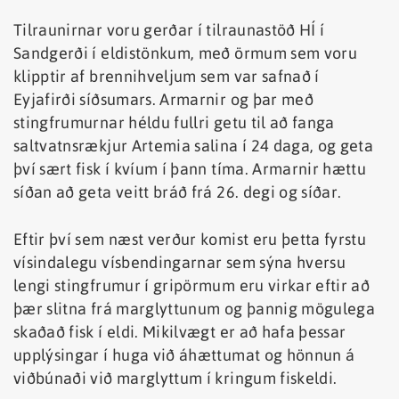
Tilraunirnar voru gerðar í tilraunastöð HÍ í
Sandgerði í eldistönkum, með örmum sem voru
klipptir af brennihveljum sem var safnað í
Eyjafirði síðsumars. Armarnir og þar með
stingfrumurnar héldu fullri getu til að fanga
saltvatnsrækjur Artemia salina í 24 daga, og geta
því sært fisk í kvíum í þann tíma. Armarnir hættu
síðan að geta veitt bráð frá 26. degi og síðar.
Eftir því sem næst verður komist eru þetta fyrstu
vísindalegu vísbendingarnar sem sýna hversu
lengi stingfrumur í gripörmum eru virkar eftir að
þær slitna frá marglyttunum og þannig mögulega
skaðað fisk í eldi. Mikilvægt er að hafa þessar
upplýsingar í huga við áhættumat og hönnun á
viðbúnaði við marglyttum í kringum fiskeldi.