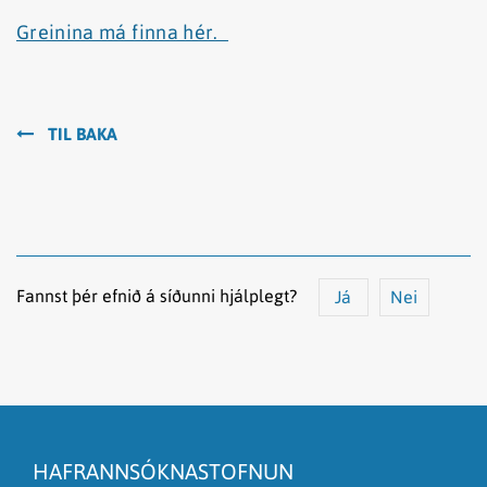
Greinina má finna hér.
TIL BAKA
Fannst þér efnið á síðunni hjálplegt?
Já
Nei
Efnið svarar ekki spurningunni
Síðan inniheldur rangar upplýsingar
HAFRANNSÓKNASTOFNUN
Það er of mikið efni á síðunni