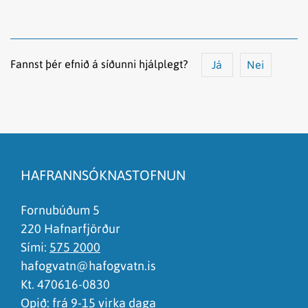
Fannst þér efnið á síðunni hjálplegt?
Já
Nei
Efnið svarar ekki spurningunni
Síðan inniheldur rangar upplýsingar
HAFRANNSÓKNASTOFNUN
Það er of mikið efni á síðunni
Ég skil ekki efnið, finnst það of flókið
Fornubúðum 5
220 Hafnarfjörður
Sími:
575 2000
hafogvatn@hafogvatn.is
Kt. 470616-0830
Opið: frá 9-15 virka daga