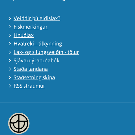
Veiddir þú eldislax?
Fiskmerkingar
Hnúðlax
Hvalreki - tilkynning
Lax- og silungsveiðin - tölur
Sjávardýraorðabók
Staða landana
Staðsetning skipa
RSS straumur