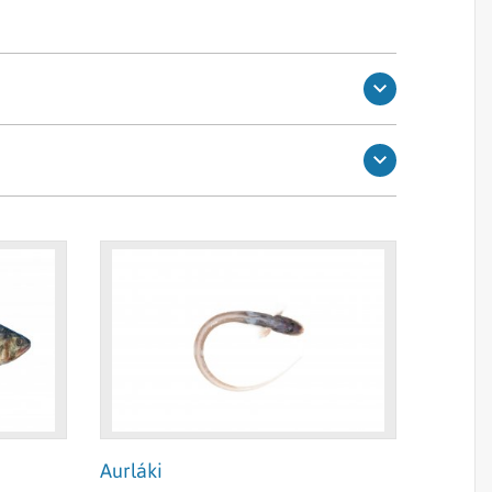
 bókinni Íslenskir fiskar eftir Gunnar
sérstaklega eru merktar öðrum. Sumar
kipta þeim myndum út við fyrsta
Aurláki