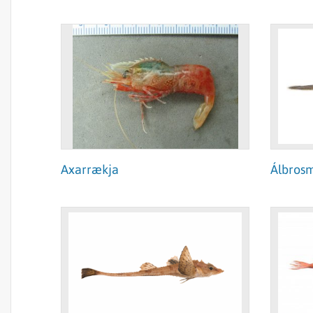
Axarrækja
Álbros