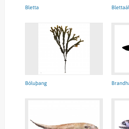
Bletta
Blettaá
Bóluþang
Brandh