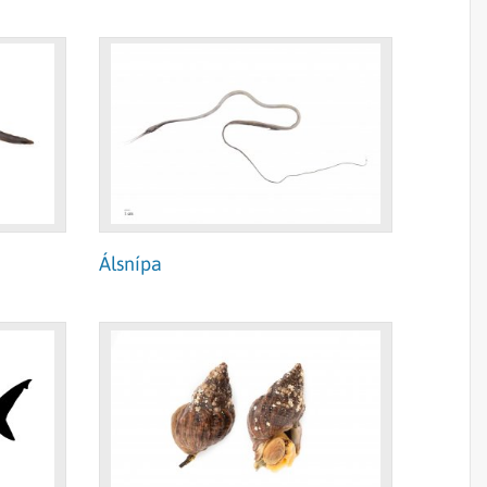
Álsnípa