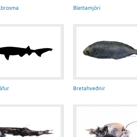
lbrosma
Blettamjóri
áfur
Bretahveðnir