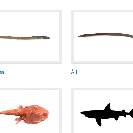
ma
Áll