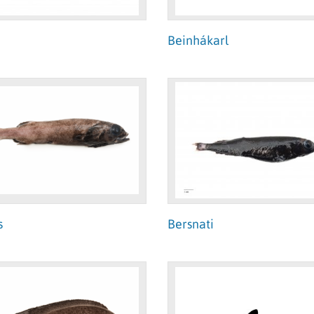
Beinhákarl
s
Bersnati