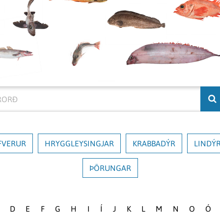
rð
FVERUR
HRYGGLEYSINGJAR
KRABBADÝR
LINDÝ
ÞÖRUNGAR
D
E
F
G
H
I
Í
J
K
L
M
N
O
Ó