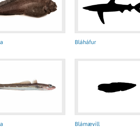
a
Bláháfur
ga
Blámævill