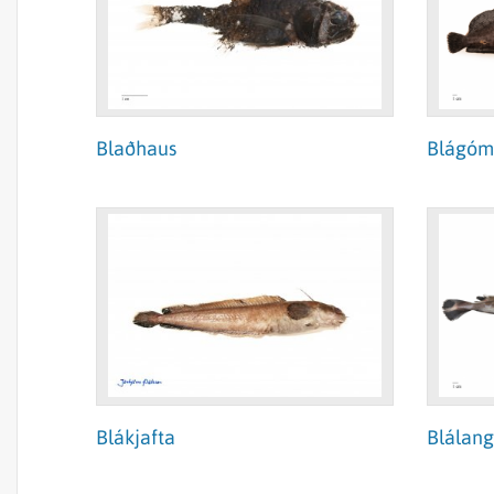
Blaðhaus
Blágóm
Blákjafta
Blálan