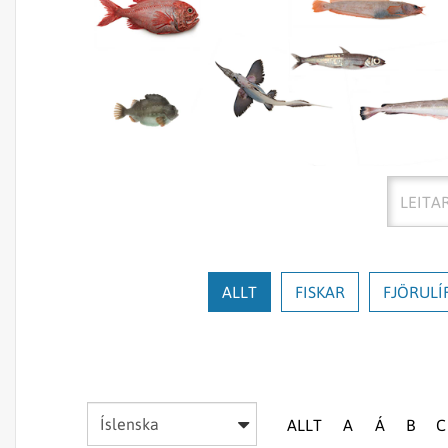
Leitaro
ALLT
FISKAR
FJÖRULÍ
Veldu
ALLT
A
Á
B
C
tungumál