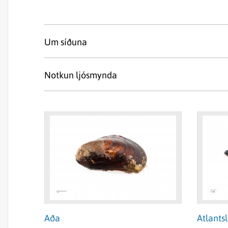
Um síðuna
Vefsíðan byggir meðal annars á Sjávardýrao
Notkun ljósmynda
Jónsson og Jónbjörn Pálsson. Myndirnar er
myndir eru af frosnum eintökum, en við frys
Notkun myndanna er heimil sé ljósmyndar
tækifæri.
Hafa ber í huga að sjávarlífveru vefsíðan er
Verkefnið var styrkt af Rannsóknasjóði síld
Aða
Atlantsl