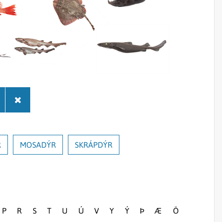
Sjórannsóknir
sjókvíaeldis
R
MOSADÝR
SKRÁPDÝR
P
R
S
T
U
Ú
V
Y
Ý
Þ
Æ
Ö