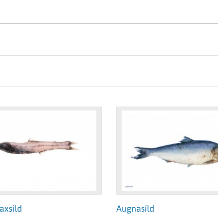
rðabók Gunnars Jónssonar. Textar um fiska eru fengnir úr
u flestar teknar af Svanhildi Egilsdóttur nema þær sem 
tingu tapast litir og áferð og því verður leitast við að s
a getið.
 í stöðugri vinnslu.
arútvegsins.
axsíld
Augnasíld