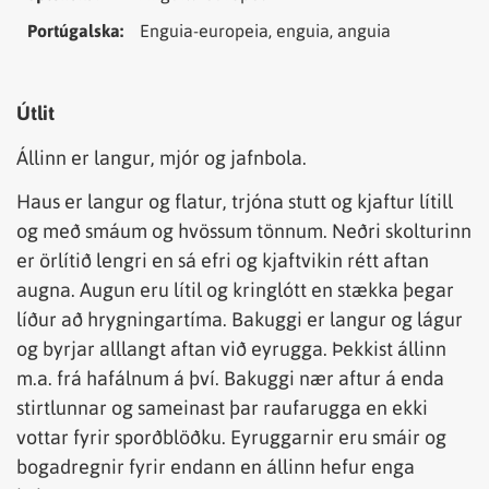
Portúgalska:
Enguia-europeia, enguia, anguia
Útlit
Állinn er langur, mjór og jafnbola.
Haus er langur og flatur, trjóna stutt og kjaftur lítill
og með smáum og hvössum tönnum. Neðri skolturinn
er örlítið lengri en sá efri og kjaftvikin rétt aftan
augna. Augun eru lítil og kringlótt en stækka þegar
líður að hrygningartíma. Bakuggi er langur og lágur
og byrjar alllangt aftan við eyrugga. Þekkist állinn
m.a. frá hafálnum á því. Bakuggi nær aftur á enda
stirtlunnar og sameinast þar raufarugga en ekki
vottar fyrir sporðblöðku. Eyruggarnir eru smáir og
bogadregnir fyrir endann en állinn hefur enga