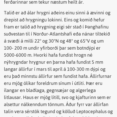
ferðarinnar sem tekur næstum heilt ár.
Talið er að álar hrygni aðeins einu sinni á ævinni og
drepist að hrygningu lokinni. Eins og komið hefur
fram er talið að hrygning eigi sér stað í Þanghafinu
suðvestan til í Norður-Atlantshafi eða nánar tiltekið
á svæði á milli 22° og 30°N og 48° og 65°V og um
100- 200 m undir yfirborði þar sem botndýpi er
5000-6000 m. Hvorki hafa fundist hrogn né
nýhrygndar hrygnur en þarna hafa fundist 5 mm
langar állirfur í mars til apríl á 100-300 m dýpi og
eru það minnstu állirfur sem fundist hafa. Állirfurnar
eru mjög ólíkar foreldrum sínum í útliti. Þær eru
ílangar en blaðlaga, gegnsæjar og algerlega
litlausar. Haus er mjög lítill, svo og kjafturinn sem er
alsettur nálkenndum tönnum. Áður fyrr var állirfan
talin vera sérstök tegund og kölluð Leptocephalus og