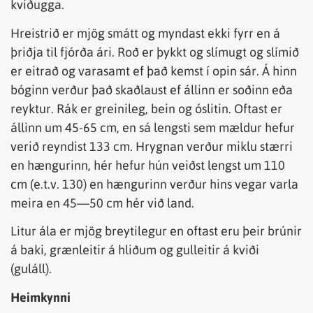
kviðugga.
Hreistrið er mjög smátt og myndast ekki fyrr en á
þriðja til fjórða ári. Roð er þykkt og slímugt og slímið
er eitrað og varasamt ef það kemst í opin sár. Á hinn
bóginn verður það skaðlaust ef állinn er soðinn eða
reyktur. Rák er greinileg, bein og óslitin. Oftast er
állinn um 45-65 cm, en sá lengsti sem mældur hefur
verið reyndist 133 cm. Hrygnan verður miklu stærri
en hængurinn, hér hefur hún veiðst lengst um 110
cm (e.t.v. 130) en hængurinn verður hins vegar varla
meira en 45—50 cm hér við land.
Litur ála er mjög breytilegur en oftast eru þeir brúnir
á baki, grænleitir á hliðum og gulleitir á kviði
(guláll).
Heimkynni