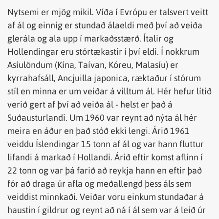
Nytsemi er mjög mikil. Víða í Evrópu er talsvert veitt
af ál og einnig er stundað álaeldi með því að veiða
glerála og ala upp í markaðsstærð. Ítalir og
Hollendingar eru stórtækastir í því eldi. Í nokkrum
Asíulöndum (Kína, Taívan, Kóreu, Malasíu) er
kyrrahafsáll, Ancjuilla japonica, ræktaður í stórum
stíl en minna er um veiðar á villtum ál. Hér hefur lítið
verið gert af því að veiða ál - helst er það á
Suðausturlandi. Um 1960 var reynt að nýta ál hér
meira en áður en það stóð ekki lengi. Árið 1961
veiddu Íslendingar 15 tonn af ál og var hann fluttur
lifandi á markað í Hollandi. Árið eftir komst aflinn í
22 tonn og var þá farið að reykja hann en eftir það
fór að draga úr afla og meðallengd þess áls sem
veiddist minnkaði. Veiðar voru einkum stundaðar á
haustin í gildrur og reynt að ná í ál sem var á leið úr