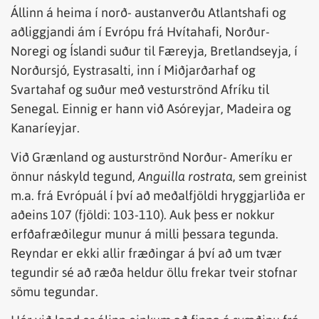
Állinn á heima í norð- austanverðu Atlantshafi og
aðliggjandi ám í Evrópu frá Hvítahafi, Norður-
Noregi og Íslandi suður til Færeyja, Bretlandseyja, í
Norðursjó, Eystrasalti, inn í Miðjarðarhaf og
Svartahaf og suður með vesturströnd Afríku til
Senegal. Einnig er hann við Asóreyjar, Madeira og
Kanaríeyjar.
Við Grænland og austurströnd Norður- Ameríku er
önnur náskyld tegund,
Anguilla rostrata
, sem greinist
m.a. frá Evrópuál í því að meðalfjöldi hryggjarliða er
aðeins 107 (fjöldi: 103-110). Auk þess er nokkur
erfðafræðilegur munur á milli þessara tegunda.
Reyndar er ekki allir fræðingar á því að um tvær
tegundir sé að ræða heldur öllu frekar tveir stofnar
sömu tegundar.