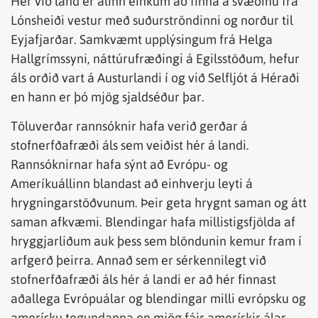
Hér við land er álinn einkum að finna á svæðinu frá
Lónsheiði vestur með suðurströndinni og norður til
Eyjafjarðar. Samkvæmt upplýsingum frá Helga
Hallgrímssyni, náttúrufræðingi á Egilsstöðum, hefur
áls orðið vart á Austurlandi í og við Selfljót á Héraði
en hann er þó mjög sjaldséður þar.
Töluverðar rannsóknir hafa verið gerðar á
stofnerfðafræði áls sem veiðist hér á landi.
Rannsóknirnar hafa sýnt að Evrópu- og
Ameríkuállinn blandast að einhverju leyti á
hrygningarstöðvunum. Þeir geta hrygnt saman og átt
saman afkvæmi. Blendingar hafa millistigsfjölda af
hryggjarliðum auk þess sem blöndunin kemur fram í
arfgerð þeirra. Annað sem er sérkennilegt við
stofnerfðafræði áls hér á landi er að hér finnast
aðallega Evrópuálar og blendingar milli evrópsku og
amerísku tegundanna en mjög fáir amerískir álar.