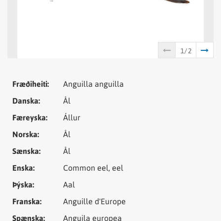
Tungumál
Samheiti
Fræðiheiti:
Anguilla anguilla
Danska:
Ål
Færeyska:
Állur
Norska:
Ål
Sænska:
Ål
Enska:
Common eel, eel
Þýska:
Aal
Franska:
Anguille d'Europe
Spænska:
Anguila europea