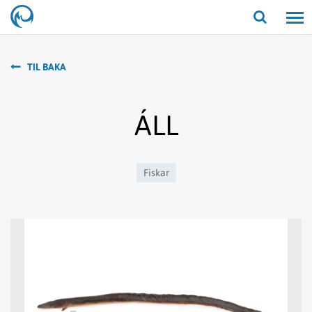
Opna/lo
leit
TIL BAKA
ÁLL
Fiskar