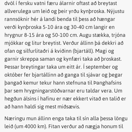
dvöl í fersku vatni færu álarnir oftast að breytast
allverulega um leið og þeir yrðu kynþroska. Nýjustu
rannsóknir hér á landi benda til þess að hængar
verði kynþroska 5-10 ára og 30-40 cm langir en
hrygnur 8-15 ára og 50-100 cm. Augu stækka, trjóna
mjókkar og litur breytist. Verður állinn þá dekkri að
ofan og silfurlitaðri á kviðinn (bjartáll). Magi og
garnir skreppa saman og kynfæri taka að þroskast.
Þessar breytingar taka um eitt ár. Í september og
október fer bjartállinn að ganga til sjávar og þegar
þangað kemur tekur hann stefnuna til Þanghafsins
þar sem hrygningarstöðvarnar eru taldar vera. Um
hegðun álsins í hafinu er nær ekkert vitað en talið er
að hann haldi sig mest miðsævis.
Næringu mun állinn enga taka til sín alla þessa löngu
leið (um 4000 km). Fitan verður að nægja honum til