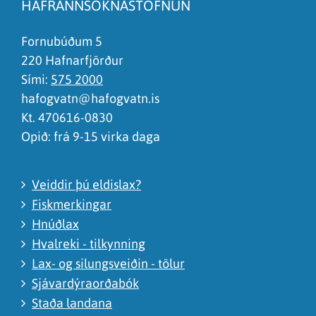
HAFRANNSÓKNASTOFNUN
Það er of mikið efni á síðunni
Ég skil ekki efnið, finnst það of flókið
Fornubúðum 5
220 Hafnarfjörður
Sími:
575 2000
hafogvatn@hafogvatn.is
Kt. 470616-0830
Opið: frá 9-15 virka daga
Veiddir þú eldislax?
Fiskmerkingar
Hnúðlax
Hvalreki - tilkynning
Lax- og silungsveiðin - tölur
Sjávardýraorðabók
Staða landana