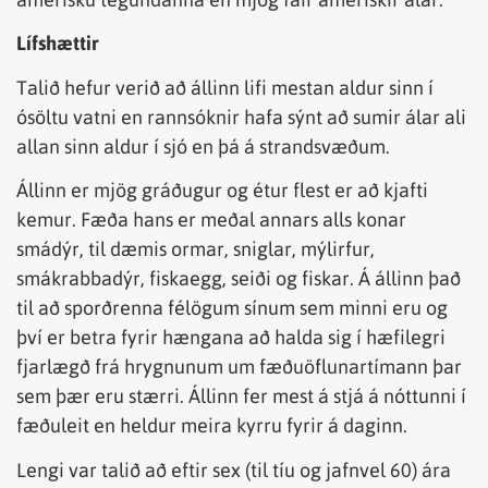
Lífshættir
Talið hefur verið að állinn lifi mestan aldur sinn í
ósöltu vatni en rannsóknir hafa sýnt að sumir álar ali
allan sinn aldur í sjó en þá á strandsvæðum.
Állinn er mjög gráðugur og étur flest er að kjafti
kemur. Fæða hans er meðal annars alls konar
smádýr, til dæmis ormar, sniglar, mýlirfur,
smákrabbadýr, fiskaegg, seiði og fiskar. Á állinn það
til að sporðrenna félögum sínum sem minni eru og
því er betra fyrir hængana að halda sig í hæfilegri
fjarlægð frá hrygnunum um fæðuöflunartímann þar
sem þær eru stærri. Állinn fer mest á stjá á nóttunni í
fæðuleit en heldur meira kyrru fyrir á daginn.
Lengi var talið að eftir sex (til tíu og jafnvel 60) ára