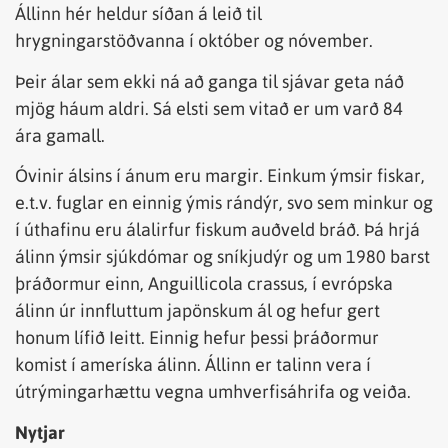
Állinn hér heldur síðan á leið til
hrygningarstöðvanna í október og nóvember.
Þeir álar sem ekki ná að ganga til sjávar geta náð
mjög háum aldri. Sá elsti sem vitað er um varð 84
ára gamall.
Óvinir álsins í ánum eru margir. Einkum ýmsir fiskar,
e.t.v. fuglar en einnig ýmis rándýr, svo sem minkur og
í úthafinu eru álalirfur fiskum auðveld bráð. Þá hrjá
álinn ýmsir sjúkdómar og sníkjudýr og um 1980 barst
þráðormur einn, Anguillicola crassus, í evrópska
álinn úr innfluttum japönskum ál og hefur gert
honum lífið Ieitt. Einnig hefur þessi þráðormur
komist í ameríska álinn. Állinn er talinn vera í
útrýmingarhættu vegna umhverfisáhrifa og veiða.
Nytjar