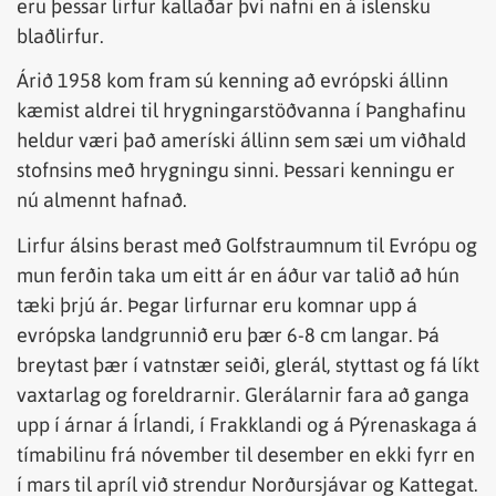
eru þessar lirfur kallaðar því nafni en á íslensku
blaðlirfur.
Árið 1958 kom fram sú kenning að evrópski állinn
kæmist aldrei til hrygningarstöðvanna í Þanghafinu
heldur væri það ameríski állinn sem sæi um viðhald
stofnsins með hrygningu sinni. Þessari kenningu er
nú almennt hafnað.
Lirfur álsins berast með Golfstraumnum til Evrópu og
mun ferðin taka um eitt ár en áður var talið að hún
tæki þrjú ár. Þegar lirfurnar eru komnar upp á
evrópska landgrunnið eru þær 6-8 cm langar. Þá
breytast þær í vatnstær seiði, glerál, styttast og fá líkt
vaxtarlag og foreldrarnir. Glerálarnir fara að ganga
upp í árnar á Írlandi, í Frakklandi og á Pýrenaskaga á
tímabilinu frá nóvember til desember en ekki fyrr en
í mars til apríl við strendur Norðursjávar og Kattegat.