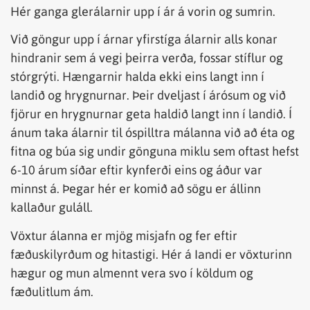
Hér ganga glerálarnir upp í ár á vorin og sumrin.
Við göngur upp í árnar yfirstíga álarnir alls konar
hindranir sem á vegi þeirra verða, fossar stíflur og
stórgrýti. Hængarnir halda ekki eins langt inn í
landið og hrygnurnar. Þeir dveljast í árósum og við
fjörur en hrygnurnar geta haldið langt inn í landið. Í
ánum taka álarnir til óspilltra málanna við að éta og
fitna og búa sig undir gönguna miklu sem oftast hefst
6-10 árum síðar eftir kynferði eins og áður var
minnst á. Þegar hér er komið að sögu er állinn
kallaður guláll.
Vöxtur álanna er mjög misjafn og fer eftir
fæðuskilyrðum og hitastigi. Hér á Iandi er vöxturinn
hægur og mun almennt vera svo í köldum og
fæðulitlum ám.