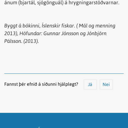
ánum (bjartál, sjógönguál) á hrygningarstöðvarnar.
Byggt á bókinni, Íslenskir fiskar. ( Mál og menning
2013), Höfundar: Gunnar Jónsson og Jónbjörn
Pálsson. (2013).
Fannst þér efnið á síðunni hjálplegt?
Já
Nei
Efnið svarar ekki spurningunni
Síðan inniheldur rangar upplýsingar