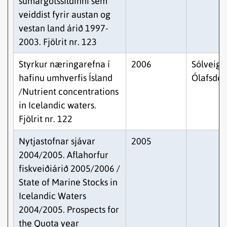
sumargotssíldinni sem
veiddist fyrir austan og
vestan land árið 1997-
2003. Fjölrit nr. 123
Styrkur næringarefna í
2006
Sólveig R
hafinu umhverfis Ísland
Ólafsdótt
/Nutrient concentrations
in Icelandic waters.
Fjölrit nr. 122
Nytjastofnar sjávar
2005
2004/2005. Aflahorfur
fiskveiðiárið 2005/2006 /
State of Marine Stocks in
Icelandic Waters
2004/2005. Prospects for
the Quota year