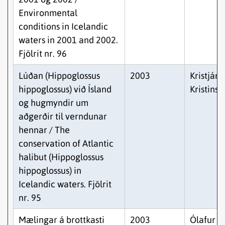
Environmental
conditions in Icelandic
waters in 2001 and 2002.
Fjölrit nr. 96
Lúðan (Hippoglossus
2003
Kristján
hippoglossus) við Ísland
Kristinss
og hugmyndir um
aðgerðir til verndunar
hennar / The
conservation of Atlantic
halibut (Hippoglossus
hippoglossus) in
Icelandic waters. Fjölrit
nr. 95
Mælingar á brottkasti
2003
Ólafur K.