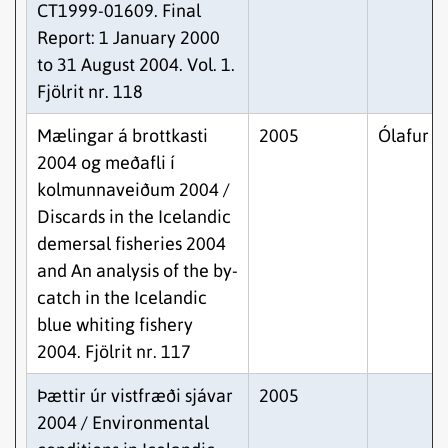
CT1999-01609. Final
Report: 1 January 2000
to 31 August 2004. Vol. 1.
Fjölrit nr. 118
Mælingar á brottkasti
2005
Ólafur K.
2004 og meðafli í
kolmunnaveiðum 2004 /
Discards in the Icelandic
demersal fisheries 2004
and An analysis of the by-
catch in the Icelandic
blue whiting fishery
2004. Fjölrit nr. 117
Þættir úr vistfræði sjávar
2005
2004 / Environmental