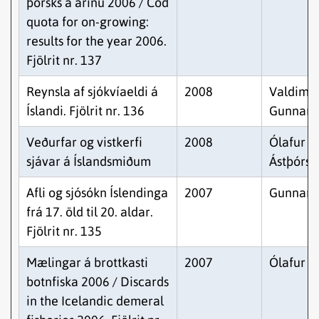
þorsks á árinu 2006 / Cod
quota for on-growing:
results for the year 2006.
Fjölrit nr. 137
Reynsla af sjókvíaeldi á
2008
Valdimar
Íslandi. Fjölrit nr. 136
Gunnars
Veðurfar og vistkerfi
2008
Ólafur S.
sjávar á Íslandsmiðum
Ástþórss
Afli og sjósókn Íslendinga
2007
Gunnar K
frá 17. öld til 20. aldar.
Fjölrit nr. 135
Mælingar á brottkasti
2007
Ólafur K.
botnfiska 2006 / Discards
in the Icelandic demeral