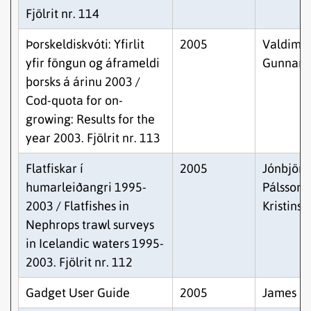
Fjölrit nr. 114
Þorskeldiskvóti: Yfirlit
2005
Valdimar
yfir föngun og áframeldi
Gunnars
þorsks á árinu 2003 /
Cod-quota for on-
growing: Results for the
year 2003. Fjölrit nr. 113
Flatfiskar í
2005
Jónbjörn
humarleiðangri 1995-
Pálsson, 
2003 / Flatfishes in
Kristinss
Nephrops trawl surveys
in Icelandic waters 1995-
2003. Fjölrit nr. 112
Gadget User Guide
2005
James B