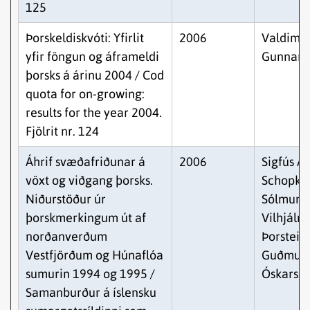
125
Þorskeldiskvóti: Yfirlit
2006
Valdimar
yfir föngun og áframeldi
Gunnars
þorsks á árinu 2004 / Cod
quota for on-growing:
results for the year 2004.
Fjölrit nr. 124
Áhrif svæðafriðunar á
2006
Sigfús A.
vöxt og viðgang þorsks.
Schopka,
Niðurstöður úr
Sólmund
þorskmerkingum út af
Vilhjálm
norðanverðum
Þorstein
Vestfjörðum og Húnaflóa
Guðmund
sumurin 1994 og 1995 /
Óskarss
Samanburður á íslensku