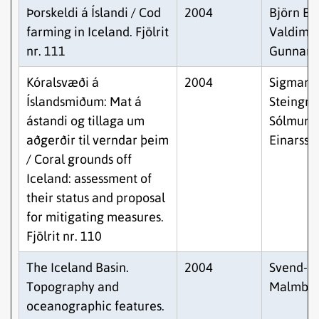
Þorskeldi á Íslandi / Cod
2004
Björn Bj
farming in Iceland. Fjölrit
Valdimar
nr. 111
Gunnars
Kóralsvæði á
2004
Sigmar A
Íslandsmiðum: Mat á
Steingrí
ástandi og tillaga um
Sólmundu
aðgerðir til verndar þeim
Einarsso
/ Coral grounds off
Iceland: assessment of
their status and proposal
for mitigating measures.
Fjölrit nr. 110
The Iceland Basin.
2004
Svend-A
Topography and
Malmbe
oceanographic features.