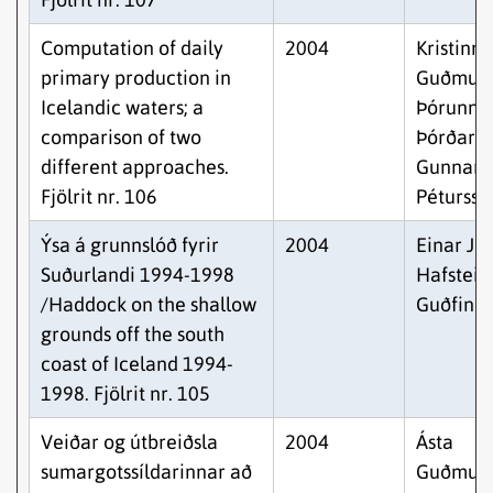
Computation of daily
2004
Kristinn
primary production in
Guðmund
Icelandic waters; a
Þórunn
comparison of two
Þórðardó
different approaches.
Gunnar
Fjölrit nr. 106
Pétursso
Ýsa á grunnslóð fyrir
2004
Einar Jó
Suðurlandi 1994-1998
Hafstein
/Haddock on the shallow
Guðfinn
grounds off the south
coast of Iceland 1994-
1998. Fjölrit nr. 105
Veiðar og útbreiðsla
2004
Ásta
sumargotssíldarinnar að
Guðmund