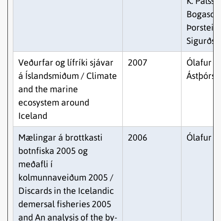
K. Pálsso
Bogason
Þorstein
Sigurðss
Veðurfar og lífríki sjávar
2007
Ólafur S.
á Íslandsmiðum / Climate
Ástþórss
and the marine
ecosystem around
Iceland
Mælingar á brottkasti
2006
Ólafur K.
botnfiska 2005 og
meðafli í
kolmunnaveiðum 2005 /
Discards in the Icelandic
demersal fisheries 2005
and An analysis of the by-