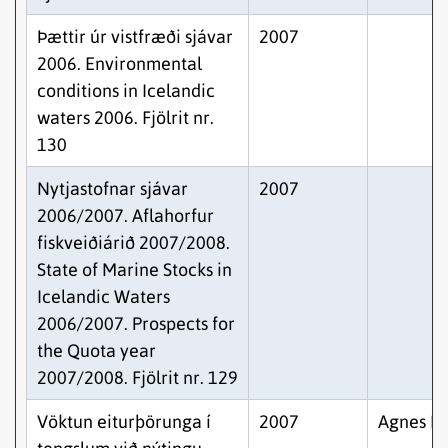
Þættir úr vistfræði sjávar
2007
2006. Environmental
conditions in Icelandic
waters 2006. Fjölrit nr.
130
Nytjastofnar sjávar
2007
2006/2007. Aflahorfur
fiskveiðiárið 2007/2008.
State of Marine Stocks in
Icelandic Waters
2006/2007. Prospects for
the Quota year
2007/2008. Fjölrit nr. 129
Vöktun eiturþörunga í
2007
Agnes Ey