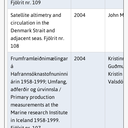
Fjölrit nr. 109
Satellite altimetry and
2004
John Mo
circulation in the
Denmark Strait and
adjacent seas. Fjölrit nr.
108
Frumframleiðnimælingar
2004
Kristinn
á
Guðmund
Hafrannsóknastofnuninni
Kristín J.
árin 1958-1999; Umfang,
Valsdótti
aðferðir og úrvinnsla /
Primary production
measurements at the
Marine research Institute
in Iceland 1958-1999.
Fjölrit nr. 107