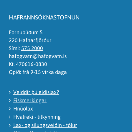
Efnið svarar ekki spurningunni
Síðan inniheldur rangar upplýsingar
HAFRANNSÓKNASTOFNUN
Það er of mikið efni á síðunni
Ég skil ekki efnið, finnst það of flókið
Fornubúðum 5
220 Hafnarfjörður
Sími:
575 2000
hafogvatn@hafogvatn.is
Kt. 470616-0830
Opið: frá 9-15 virka daga
Veiddir þú eldislax?
Fiskmerkingar
Hnúðlax
Hvalreki - tilkynning
Lax- og silungsveiðin - tölur