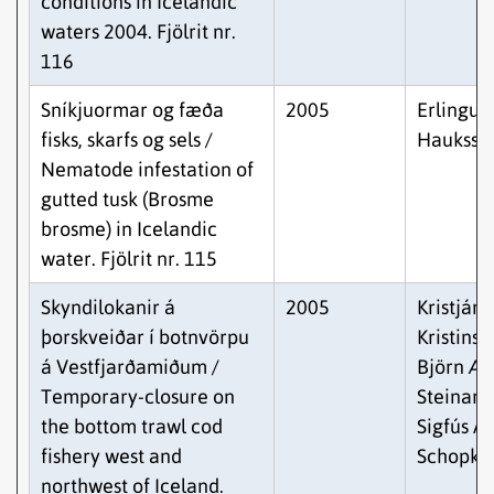
conditions in Icelandic
waters 2004. Fjölrit nr.
116
Sníkjuormar og fæða
2005
Erlingur
fisks, skarfs og sels /
Hauksso
Nematode infestation of
gutted tusk (Brosme
brosme) in Icelandic
water. Fjölrit nr. 115
Skyndilokanir á
2005
Kristján
þorskveiðar í botnvörpu
Kristinss
á Vestfjarðamiðum /
Björn Æv
Temporary-closure on
Steinars
the bottom trawl cod
Sigfús A.
fishery west and
Schopka
northwest of Iceland.