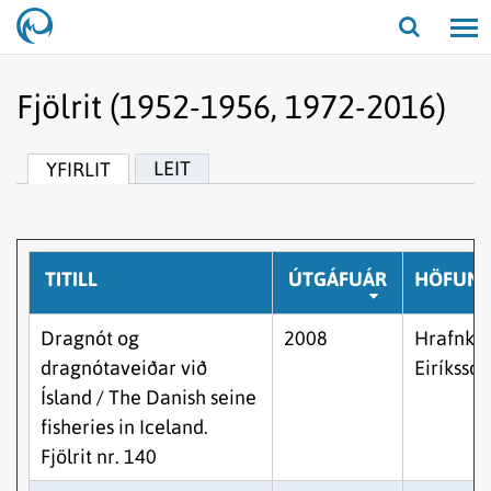
Opna/lo
leit
Fjölrit (1952-1956, 1972-2016)
LEIT
YFIRLIT
TITILL
ÚTGÁFUÁR
HÖFUN
Dragnót og
2008
Hrafnkel
dragnótaveiðar við
Eiríksson
Ísland / The Danish seine
fisheries in Iceland.
Fjölrit nr. 140