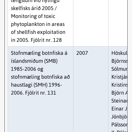
tengslum við nýtingu
skelfisks árið 2005 /
Monitoring of toxic
phytoplankton in areas
of shellfish exploitation
in 2005. Fjölrit nr. 128
Stofnmæling botnfiska á
2007
Höskuld
íslandsmiðum (SMB)
Björnsso
1985-2006 og
Sólmund
stofnmæling botnfiska að
Kristján
haustlagi (SMH) 1996-
Kristinss
2006. Fjölrit nr. 131
Björn Æv
Steinars
Einar Jó
Jónbjörn
Pálsson,