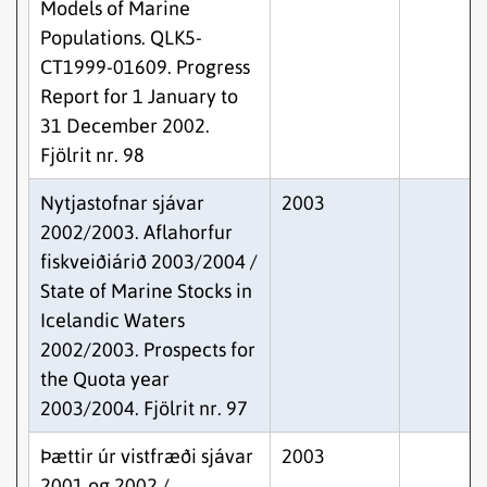
Models of Marine
Populations. QLK5-
CT1999-01609. Progress
Report for 1 January to
31 December 2002.
Fjölrit nr. 98
Nytjastofnar sjávar
2003
2002/2003. Aflahorfur
fiskveiðiárið 2003/2004 /
State of Marine Stocks in
Icelandic Waters
2002/2003. Prospects for
the Quota year
2003/2004. Fjölrit nr. 97
Þættir úr vistfræði sjávar
2003
2001 og 2002 /