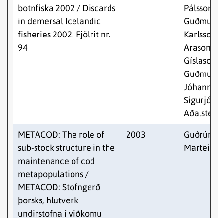
botnfiska 2002 / Discards
Pálsson,
in demersal Icelandic
Guðmun
fisheries 2002. Fjölrit nr.
Karlsson,
94
Arason, G
Gíslason,
Guðmun
Jóhannes
Sigurjón
Aðalstei
METACOD: The role of
2003
Guðrún
sub-stock structure in the
Marteins
maintenance of cod
metapopulations /
METACOD: Stofngerð
þorsks, hlutverk
undirstofna í viðkomu