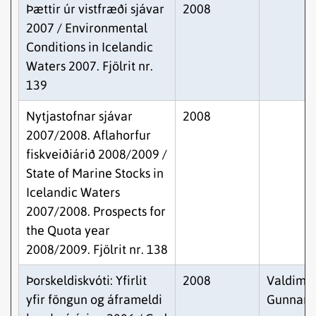
Þættir úr vistfræði sjávar
2008
2007 / Environmental
Conditions in Icelandic
Waters 2007. Fjölrit nr.
139
Nytjastofnar sjávar
2008
2007/2008. Aflahorfur
fiskveiðiárið 2008/2009 /
State of Marine Stocks in
Icelandic Waters
2007/2008. Prospects for
the Quota year
2008/2009. Fjölrit nr. 138
Þorskeldiskvóti: Yfirlit
2008
Valdimar
yfir föngun og áframeldi
Gunnars