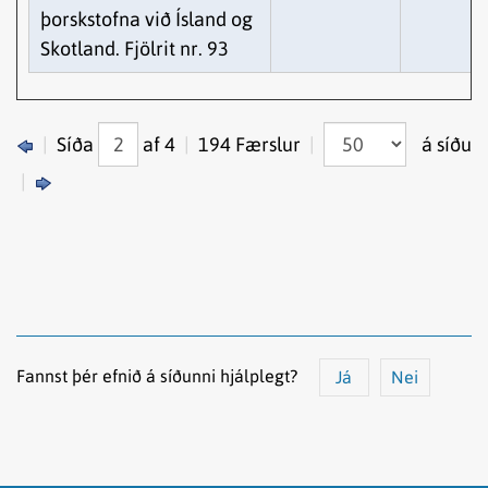
þorskstofna við Ísland og
Skotland. Fjölrit nr. 93
|
Síða
af 4
|
194 Færslur
|
á síðu
|
Fannst þér efnið á síðunni hjálplegt?
Já
Nei