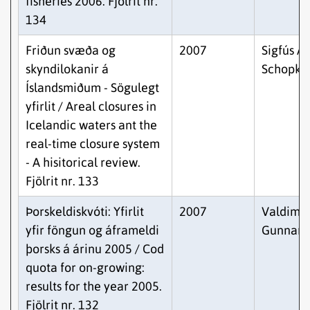
fisheries 2006. Fjölrit nr.
134
Friðun svæða og
2007
Sigfús A.
skyndilokanir á
Schopka
Íslandsmiðum - Sögulegt
yfirlit / Areal closures in
Icelandic waters ant the
real-time closure system
- A hisitorical review.
Fjölrit nr. 133
Þorskeldiskvóti: Yfirlit
2007
Valdimar
yfir föngun og áframeldi
Gunnars
þorsks á árinu 2005 / Cod
quota for on-growing:
results for the year 2005.
Fjölrit nr. 132