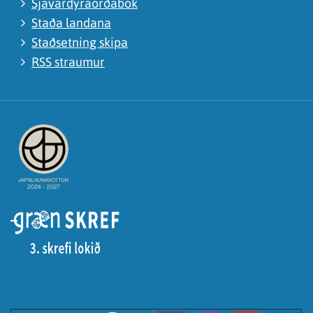
Sjávardýraorðabók
Staða landana
Staðsetning skipa
RSS straumur