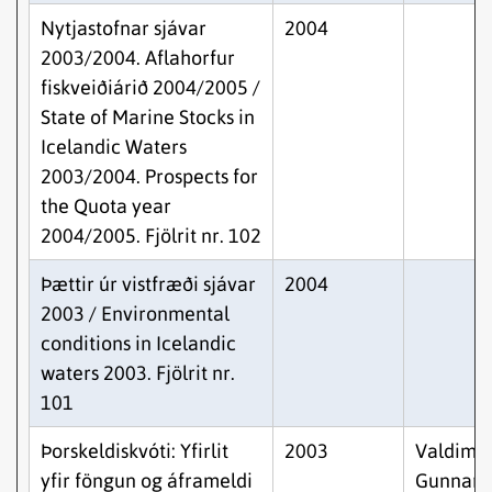
Nytjastofnar sjávar
2004
2003/2004. Aflahorfur
fiskveiðiárið 2004/2005 /
State of Marine Stocks in
Icelandic Waters
2003/2004. Prospects for
the Quota year
2004/2005. Fjölrit nr. 102
Þættir úr vistfræði sjávar
2004
2003 / Environmental
conditions in Icelandic
waters 2003. Fjölrit nr.
101
Þorskeldiskvóti: Yfirlit
2003
Valdimar
yfir föngun og áframeldi
Gunnars