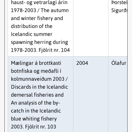
haust- og vetrarlagi árin
Þorstein
1978-2003 / The autumn
Sigurðss
and winter fishery and
distribution of the
Icelandic summer
spawning herring during
1978-2003. Fjölrit nr. 104
Mælingar á brottkasti
2004
Ólafur K.
botnfiska og meðafli í
kolmunnaveiðum 2003 /
Discards in the Icelandic
demersal fisheries and
An analysis of the by-
catch in the Icelandic
blue whiting fishery
2003. Fjölrit nr. 103