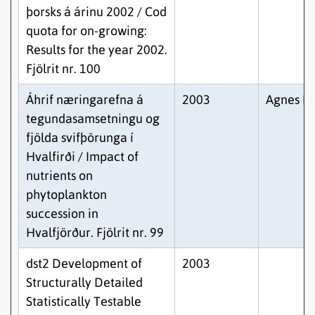
þorsks á árinu 2002 / Cod
quota for on-growing:
Results for the year 2002.
Fjölrit nr. 100
Áhrif næringarefna á
2003
Agnes Ey
tegundasamsetningu og
fjölda svifþörunga í
Hvalfirði / Impact of
nutrients on
phytoplankton
succession in
Hvalfjörður. Fjölrit nr. 99
dst2 Development of
2003
Structurally Detailed
Statistically Testable