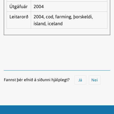
Útgáfuár
2004
Leitarorð
2004, cod, farming, þorskeldi,
ísland, iceland
Fannst þér efnið á síðunni hjálplegt?
Já
Nei
Efnið svarar ekki spurningunni