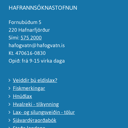
Síðan inniheldur rangar upplýsingar
HAFRANNSÓKNASTOFNUN
Það er of mikið efni á síðunni
Ég skil ekki efnið, finnst það of flókið
Fornubúðum 5
220 Hafnarfjörður
Sími:
575 2000
hafogvatn@hafogvatn.is
Kt. 470616-0830
Opið: frá 9-15 virka daga
Veiddir þú eldislax?
Fiskmerkingar
Hnúðlax
Hvalreki - tilkynning
Lax- og silungsveiðin - tölur
Sjávardýraorðabók