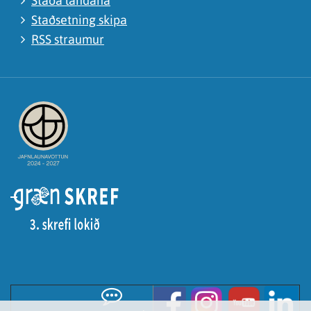
Staða landana
Staðsetning skipa
RSS straumur