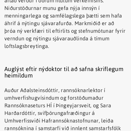
aflað verður í öðrum hlutum verkefnisins.
Niðurstöðurnar munu gefa nýja innsýn í
menningarlega og samfélagslega þætti sem hafa
áhrif á nýtingu sjávarafurða. Markmiðið er að
þróa ný verkfæri til eftirlits og stefnumótunar fyrir
verndun og nýtingu sjávarauðlinda á tímum
loftslagsbreytinga.
Auglýst eftir nýdoktor til að safna skriflegum
heimildum
Auður Aðalsteinsdóttir, rannsóknarlektor í
umhverfishugvísindum og forstöðumaður
Rannsóknaseturs HÍ í Þingeyjarsveit, og Sara
Harðardóttir, svifþörungafræðingur á
Umhverfissviði Hafrannsóknastofnunar, leiða
rannsóknina í samstarfi við innlent samstarfsfólk