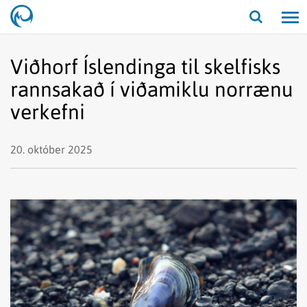
Opna/lo
leit
Viðhorf Íslendinga til skelfisks
rannsakað í viðamiklu norrænu
verkefni
20. október 2025