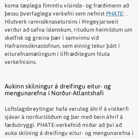
koma tæplega fimmtíu vísinda- og fræðimenn að
þessu þverfaglega verkefni sem nefnist
PHATE
:
.
Hlutverk rannsóknasetursins í Þingeyjarsveit
verður að safna íslenskum, rituðum heimildum um
skelfisk og greina þær í samvinnu við
Hafrannsóknastofnun, sem einnig tekur þátt í
eiturefnamælingum í líffræðilegum hluta
verkefnisins.
Aukinn skilningur á dreifingu eitur- og
mengunarefna í Norður-Atlantshafi
Loftslagsbreytingar hafa veruleg áhrif á vistkerfi
sjávar á norðurslóðum og þar með bein áhrif á
fæðuöryggi. PHATE-verkefnið miðar að því að
auka skilning á dreifingu eitur- og mengunarefna í