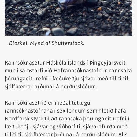
Bláskel. Mynd af Shutterstock.
Rannsóknasetur Háskóla Íslands í Þingeyjarsveit
mun í samstarfi við Hafrannsóknastofnun rannsaka
þörungaeiturefni í fæðukeðju sjávar með tilliti til
sjálfbærrar þróunar á norðurslóðum.
Rannsóknasetrið er meðal tuttugu
rannsóknastofnana í sex löndum sem hlotið hafa
Nordforsk styrk til að rannsaka þörungaeiturefni í
fæðukeðju sjávar og viðhorf til sjávarafurða með
tilliti til sjálfbærrar þróunar á norðurslóðum. Alls