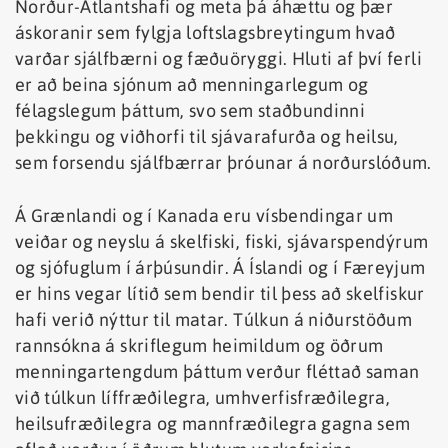
Norður-Atlantshafi og meta þá áhættu og þær
áskoranir sem fylgja loftslagsbreytingum hvað
varðar sjálfbærni og fæðuöryggi. Hluti af því ferli
er að beina sjónum að menningarlegum og
félagslegum þáttum, svo sem staðbundinni
þekkingu og viðhorfi til sjávarafurða og heilsu,
sem forsendu sjálfbærrar þróunar á norðurslóðum.
Á Grænlandi og í Kanada eru vísbendingar um
veiðar og neyslu á skelfiski, fiski, sjávarspendýrum
og sjófuglum í árþúsundir. Á Íslandi og í Færeyjum
er hins vegar lítið sem bendir til þess að skelfiskur
hafi verið nýttur til matar. Túlkun á niðurstöðum
rannsókna á skriflegum heimildum og öðrum
menningartengdum þáttum verður fléttað saman
við túlkun líffræðilegra, umhverfisfræðilegra,
heilsufræðilegra og mannfræðilegra gagna sem