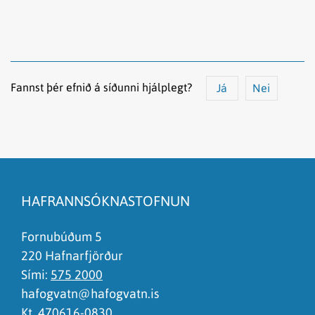
Fannst þér efnið á síðunni hjálplegt?
Já
Nei
Efnið svarar ekki spurningunni
Síðan inniheldur rangar upplýsingar
HAFRANNSÓKNASTOFNUN
Það er of mikið efni á síðunni
Ég skil ekki efnið, finnst það of flókið
Fornubúðum 5
220 Hafnarfjörður
Sími:
575 2000
hafogvatn@hafogvatn.is
Kt. 470616-0830