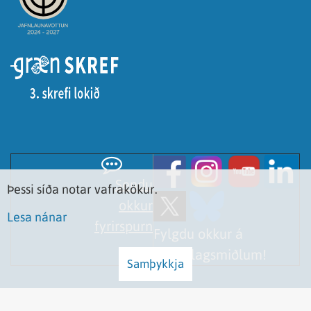
Sendu
Þessi síða notar vafrakökur.
okkur
Lesa nánar
fyrirspurn
Fylgdu okkur á
samfélagsmiðlum!
Samþykkja