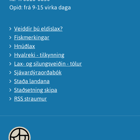
Opið: frá 9-15 virka daga
Veiddir þú eldislax?
Fiskmerkingar
Hnúðlax
Hvalreki - tilkynning
Lax- og silungsveiðin - tölur
Sjávardýraorðabók
Staða landana
Staðsetning skipa
RSS straumur