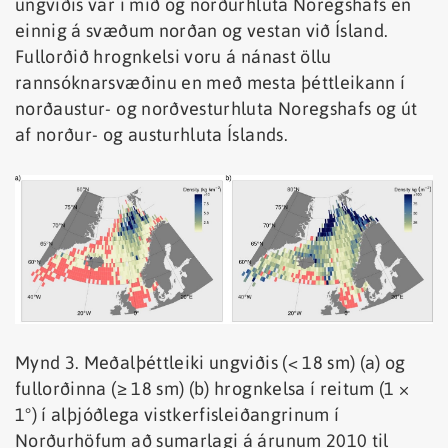
ungviðis var í mið og norðurhluta Noregshafs en
einnig á svæðum norðan og vestan við Ísland.
Fullorðið hrognkelsi voru á nánast öllu
rannsóknarsvæðinu en með mesta þéttleikann í
norðaustur- og norðvesturhluta Noregshafs og út
af norður- og austurhluta Íslands.
Mynd 3. Meðalþéttleiki ungviðis (< 18 sm) (a) og
fullorðinna (≥ 18 sm) (b) hrognkelsa í reitum (1 ×
1°) í alþjóðlega vistkerfisleiðangrinum í
Norðurhöfum að sumarlagi á árunum 2010 til