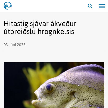
Opna/lo
leit
Hitastig sjávar ákveður
útbreiðslu hrognkelsis
03. júní 2025