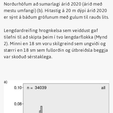
Norðurhöfum að sumarlagi árið 2020 (árið með
mestu umfangi) (b). Hitastig á 20 m dýpi árið 2020
er sýnt á báðum gröfunum með gulum til rauðs lits.
Lengdardreifing hrognkelsa sem veiddust gaf
tilefni til að skipta þeim í tvo lengdarflokka (Mynd
2). Minni en 18 sm voru skilgreind sem ungviði og
stærri en 18 sm sem fullorðin og útbreiðsla beggja
var skoðuð sérstaklega.