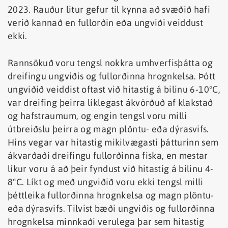
2023. Rauður litur gefur til kynna að svæðið hafi
verið kannað en fullorðin eða ungviði veiddust
ekki.
Rannsökuð voru tengsl nokkra umhverfisþátta og
dreifingu ungviðis og fullorðinna hrognkelsa. Þótt
ungviðið veiddist oftast við hitastig á bilinu 6-10°C,
var dreifing þeirra líklegast ákvörðuð af klakstað
og hafstraumum, og engin tengsl voru milli
útbreiðslu þeirra og magn plöntu- eða dýrasvifs.
Hins vegar var hitastig mikilvægasti þátturinn sem
ákvarðaði dreifingu fullorðinna fiska, en mestar
líkur voru á að þeir fyndust við hitastig á bilinu 4-
8°C. Líkt og með ungviðið voru ekki tengsl milli
þéttleika fullorðinna hrognkelsa og magn plöntu-
eða dýrasvifs. Tilvist bæði ungviðis og fullorðinna
hrognkelsa minnkaði verulega þar sem hitastig