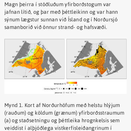
Magn þeirra í stöðluðum yfirborðstogum var
jafnan lítið, og þar með þéttleikinn og var hann
sýnum lægstur sunnan við Ísland og í Norðursjó
samanborið við önnur strand- og hafsvæði.
Mynd 1. Kort af Norðurhöfum með helstu hlýjum
(rauðum) og köldum (grænum) yfirborðsstraumum
(a) og staðsetningu og þéttleika hrognkelsis sem
veiddist í alþjóðlega vistkerfisleiðangrinum í