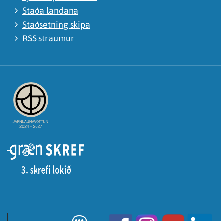
Staða landana
Staðsetning skipa
RSS straumur