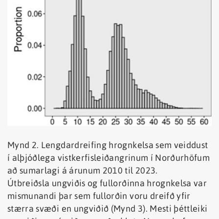
Mynd 2. Lengdardreifing hrognkelsa sem veiddust
í alþjóðlega vistkerfisleiðangrinum í Norðurhöfum
að sumarlagi á árunum 2010 til 2023.
Útbreiðsla ungviðis og fullorðinna hrognkelsa var
mismunandi þar sem fullorðin voru dreifð yfir
stærra svæði en ungviðið (Mynd 3). Mesti þéttleiki