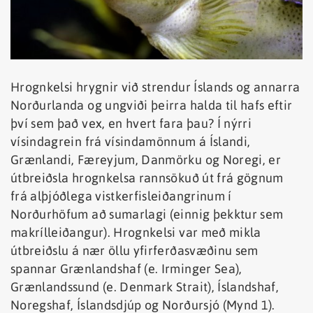
Hrognkelsi hrygnir við strendur Íslands og annarra
Norðurlanda og ungviði þeirra halda til hafs eftir
því sem það vex, en hvert fara þau? Í nýrri
vísindagrein frá vísindamönnum á Íslandi,
Grænlandi, Færeyjum, Danmörku og Noregi, er
útbreiðsla hrognkelsa rannsökuð út frá gögnum
frá alþjóðlega vistkerfisleiðangrinum í
Norðurhöfum að sumarlagi (einnig þekktur sem
makrílleiðangur). Hrognkelsi var með mikla
útbreiðslu á nær öllu yfirferðasvæðinu sem
spannar Grænlandshaf (e. Irminger Sea),
Grænlandssund (e. Denmark Strait), Íslandshaf,
Noregshaf, Íslandsdjúp og Norðursjó (Mynd 1).