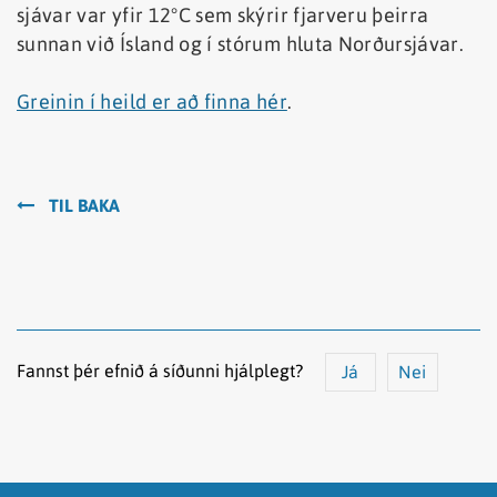
sjávar var yfir 12°C sem skýrir fjarveru þeirra
sunnan við Ísland og í stórum hluta Norðursjávar.
Greinin í heild er að finna hér
.
TIL BAKA
Fannst þér efnið á síðunni hjálplegt?
Já
Nei
Efnið svarar ekki spurningunni