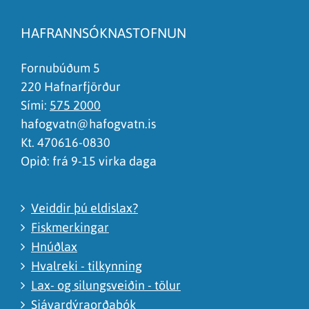
Síðan inniheldur rangar upplýsingar
HAFRANNSÓKNASTOFNUN
Það er of mikið efni á síðunni
Ég skil ekki efnið, finnst það of flókið
Fornubúðum 5
220 Hafnarfjörður
Sími:
575 2000
hafogvatn@hafogvatn.is
Kt. 470616-0830
Opið: frá 9-15 virka daga
Veiddir þú eldislax?
Fiskmerkingar
Hnúðlax
Hvalreki - tilkynning
Lax- og silungsveiðin - tölur
Sjávardýraorðabók