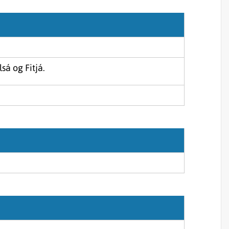
Sjórannsóknir
sjókvíaeldis
sá og Fitjá.