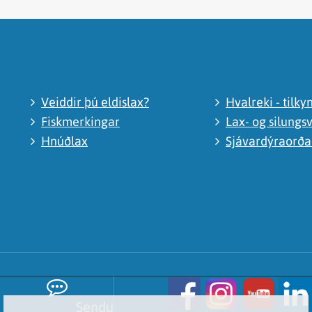
Veiddir þú eldislax?
Hvalreki - tilky
Fiskmerkingar
Lax- og silungsv
Hnúðlax
Sjávardýraorð
Sendu