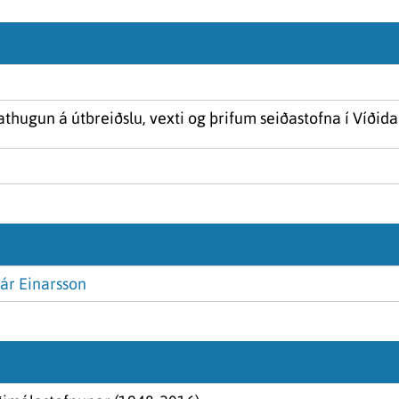
á athugun á útbreiðslu, vexti og þrifum seiðastofna í Víðidal
ár Einarsson