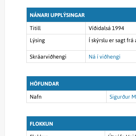
NÁNARI UPPLÝSINGAR
Titill
Víðidalsá 1994
Lýsing
Í skýrslu er sagt fr
Skráarviðhengi
Ná í viðhengi
HÖFUNDAR
Nafn
Sigurður M
FLOKKUN