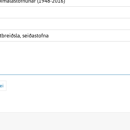
ðimálastofnunar (1948-2016)
tbreiðsla, seiðastofna
ei