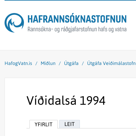
HafogVatn.is
/
Miðlun
/
Útgáfa
/
Útgáfa Veiðimálastof
Víðidalsá 1994
LEIT
YFIRLIT