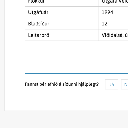
Flokkur
Útgáfa Vei
Útgáfuár
1994
Blaðsíður
12
Leitarorð
Víðidalsá, ú
Fannst þér efnið á síðunni hjálplegt?
Já
N
Efnið svarar ekki spurningunni
Síðan inniheldur rangar upplýsingar