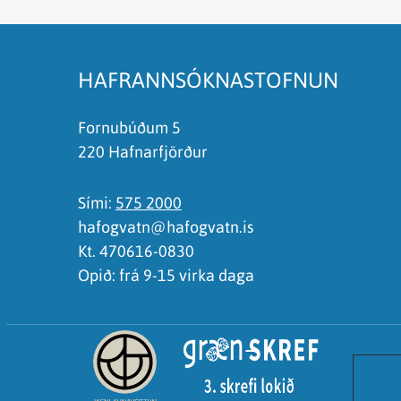
Það er of mikið efni á síðunni
Ég skil ekki efnið, finnst það of flókið
HAFRANNSÓKNASTOFNUN
Fornubúðum 5
220 Hafnarfjörður
Sími:
575 2000
hafogvatn@hafogvatn.is
Kt. 470616-0830
Opið: frá 9-15 virka daga