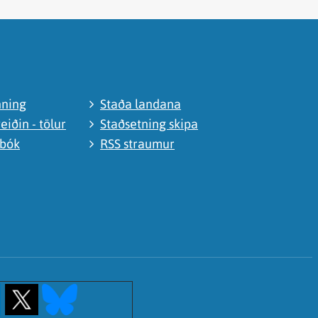
nning
Staða landana
eiðin - tölur
Staðsetning skipa
abók
RSS straumur