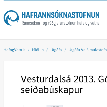
HafogVatn.is
/
Miðlun
/
Útgáfa
/
Útgáfa Veiðimálastof
Vesturdalsá 2013. G
seiðabúskapur