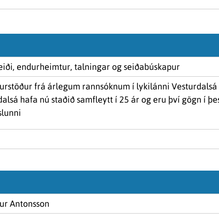
iði, endurheimtur, talningar og seiðabúskapur
iðurstöður frá árlegum rannsóknum í lykilánni Vesturdalsá 
alsá hafa nú staðið samfleytt í 25 ár og eru því gögn í þes
slunni
fur Antonsson