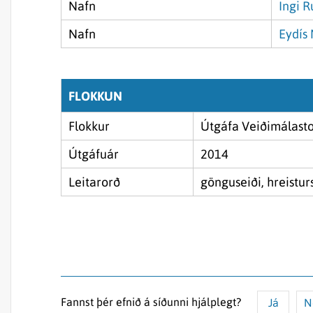
Nafn
Ingi R
Nafn
Eydís 
FLOKKUN
Flokkur
Útgáfa Veiðimálast
Útgáfuár
2014
Leitarorð
gönguseiði, hreisturs
Fannst þér efnið á síðunni hjálplegt?
Já
N