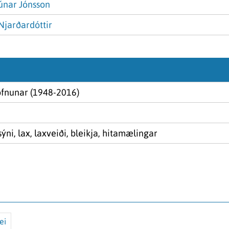
únar Jónsson
Njarðardóttir
ofnunar (1948-2016)
ýni, lax, laxveiði, bleikja, hitamælingar
ei