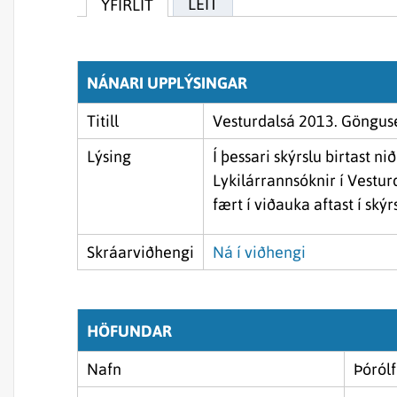
LEIT
YFIRLIT
NÁNARI UPPLÝSINGAR
Titill
Vesturdalsá 2013. Gönguse
Lýsing
Í þessari skýrslu birtast n
Lykilárrannsóknir í Vesturd
fært í viðauka aftast í skýr
Skráarviðhengi
Ná í viðhengi
HÖFUNDAR
Nafn
Þóról