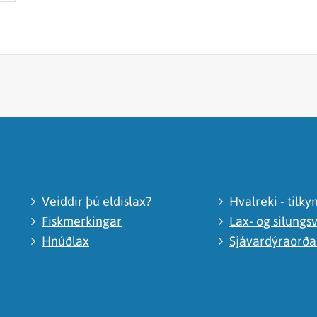
Veiddir þú eldislax?
Hvalreki - tilky
Fiskmerkingar
Lax- og silungsv
Hnúðlax
Sjávardýraorð