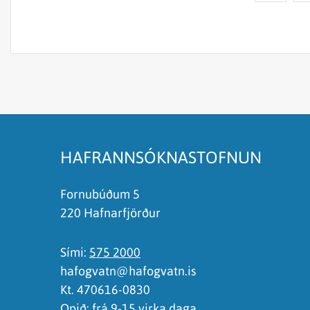
Efnið svarar ekki spurningunni
Síðan inniheldur rangar upplýsingar
Það er of mikið efni á síðunni
Ég skil ekki efnið, finnst það of flókið
HAFRANNSÓKNASTOFNUN
Fornubúðum 5
220 Hafnarfjörður
Sími:
575 2000
hafogvatn@hafogvatn.is
Kt. 470616-0830
Opið: frá 9-15 virka daga