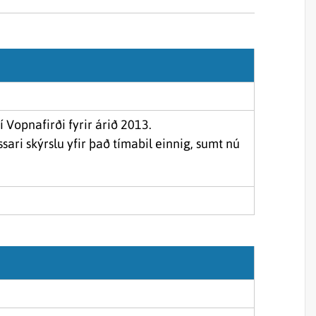
Sjórannsóknir
sjókvíaeldis
í Vopnafirði fyrir árið 2013.
sari skýrslu yfir það tímabil einnig, sumt nú