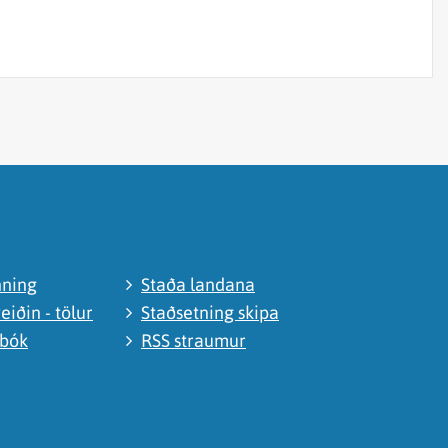
nning
Staða landana
eiðin - tölur
Staðsetning skipa
abók
RSS straumur