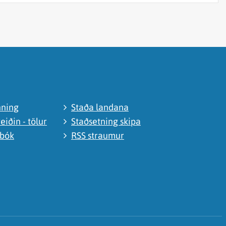
nning
Staða landana
eiðin - tölur
Staðsetning skipa
abók
RSS straumur