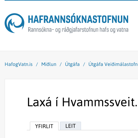
HafogVatn.is
/
Miðlun
/
Útgáfa
/
Útgáfa Veiðimálastof
Laxá í Hvammssveit.
LEIT
YFIRLIT