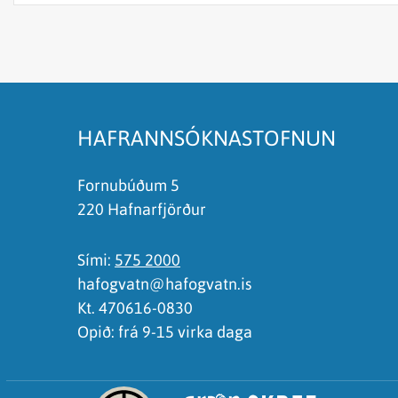
Efnið svarar ekki spurningunni
Síðan inniheldur rangar upplýsingar
Það er of mikið efni á síðunni
Ég skil ekki efnið, finnst það of flókið
HAFRANNSÓKNASTOFNUN
Fornubúðum 5
220 Hafnarfjörður
Sími:
575 2000
hafogvatn@hafogvatn.is
Kt. 470616-0830
Opið: frá 9-15 virka daga