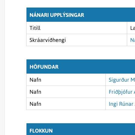
NÁNARI UPPLÝSINGAR
Titill
L
Skráarviðhengi
N
HÖFUNDAR
Nafn
Sigurður M
Nafn
Friðþjófur
Nafn
Ingi Rúnar
FLOKKUN