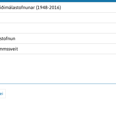
iðimálastofnunar (1948-2016)
stofnun
ammssveit
ei