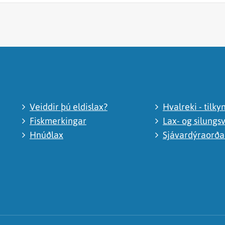
Veiddir þú eldislax?
Hvalreki - tilky
Fiskmerkingar
Lax- og silungsv
Hnúðlax
Sjávardýraorð