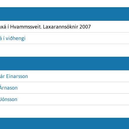
axá í Hvammssveit. Laxarannsóknir 2007
á í viðhengi
ár Einarsson
 Árnason
 Jónsson