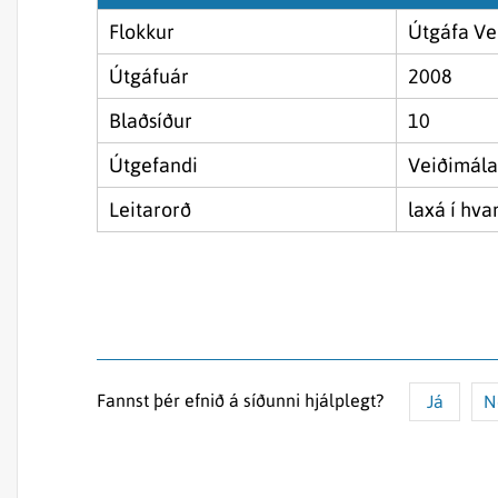
Flokkur
Útgáfa Ve
Útgáfuár
2008
Blaðsíður
10
Útgefandi
Veiðimála
Leitarorð
laxá í hv
Fannst þér efnið á síðunni hjálplegt?
Já
N