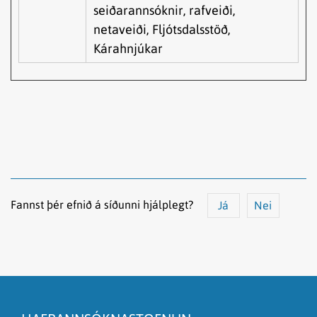
seiðarannsóknir, rafveiði,
netaveiði, Fljótsdalsstöð,
Kárahnjúkar
Fannst þér efnið á síðunni hjálplegt?
Já
Nei
Efnið svarar ekki spurningunni
Síðan inniheldur rangar upplýsingar