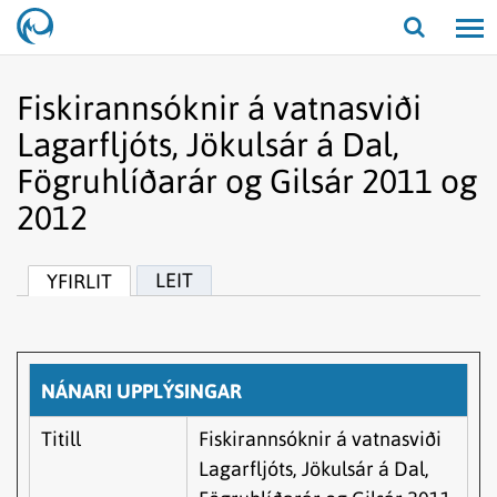
Opna/lo
leit
Fiskirannsóknir á vatnasviði
Lagarfljóts, Jökulsár á Dal,
Fögruhlíðarár og Gilsár 2011 og
2012
LEIT
YFIRLIT
NÁNARI UPPLÝSINGAR
Titill
Fiskirannsóknir á vatnasviði
Lagarfljóts, Jökulsár á Dal,