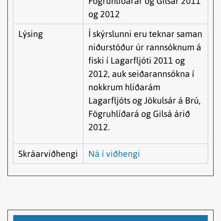
Fögruhlíðarár og Gilsár 2011
og 2012
Lýsing
Í skýrslunni eru teknar saman
niðurstöður úr rannsóknum á
fiski í Lagarfljóti 2011 og
2012, auk seiðarannsókna í
nokkrum hliðarám
Lagarfljóts og Jökulsár á Brú,
Fögruhlíðará og Gilsá árið
2012.
Skráarviðhengi
Ná í viðhengi