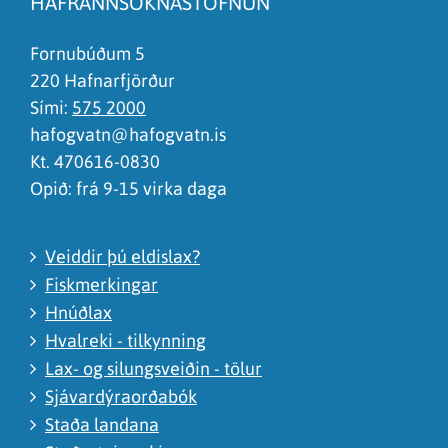
HAFRANNSÓKNASTOFNUN
Það er of mikið efni á síðunni
Ég skil ekki efnið, finnst það of flókið
Fornubúðum 5
220 Hafnarfjörður
Sími:
575 2000
hafogvatn@hafogvatn.is
Kt. 470616-0830
Opið: frá 9-15 virka daga
Veiddir þú eldislax?
Fiskmerkingar
Hnúðlax
Hvalreki - tilkynning
Lax- og silungsveiðin - tölur
Sjávardýraorðabók
Staða landana