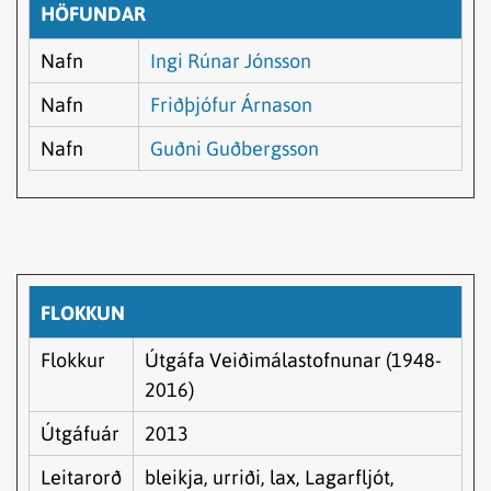
HÖFUNDAR
Nafn
Ingi Rúnar Jónsson
Nafn
Friðþjófur Árnason
Nafn
Guðni Guðbergsson
FLOKKUN
Flokkur
Útgáfa Veiðimálastofnunar (1948-
2016)
Útgáfuár
2013
Leitarorð
bleikja, urriði, lax, Lagarfljót,