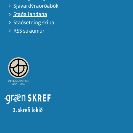
Sjávardýraorðabók
Staða landana
Staðsetning skipa
RSS straumur