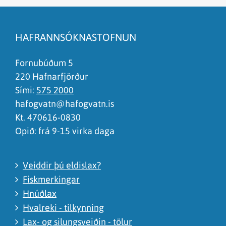
Efnið svarar ekki spurningunni
Síðan inniheldur rangar upplýsingar
HAFRANNSÓKNASTOFNUN
Það er of mikið efni á síðunni
Ég skil ekki efnið, finnst það of flókið
Fornubúðum 5
220 Hafnarfjörður
Sími:
575 2000
hafogvatn@hafogvatn.is
Kt. 470616-0830
Opið: frá 9-15 virka daga
Veiddir þú eldislax?
Fiskmerkingar
Hnúðlax
Hvalreki - tilkynning
Lax- og silungsveiðin - tölur