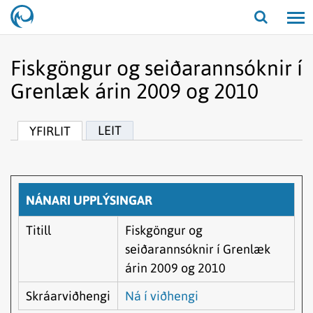
Opna/lo
leit
Fiskgöngur og seiðarannsóknir í
Grenlæk árin 2009 og 2010
LEIT
YFIRLIT
NÁNARI UPPLÝSINGAR
Titill
Fiskgöngur og
seiðarannsóknir í Grenlæk
árin 2009 og 2010
Skráarviðhengi
Ná í viðhengi