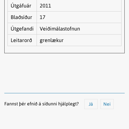
Útgáfuár
2011
Blaðsíður
17
Útgefandi
Veiðimálastofnun
Leitarorð
grenlækur
Fannst þér efnið á síðunni hjálplegt?
Já
Nei