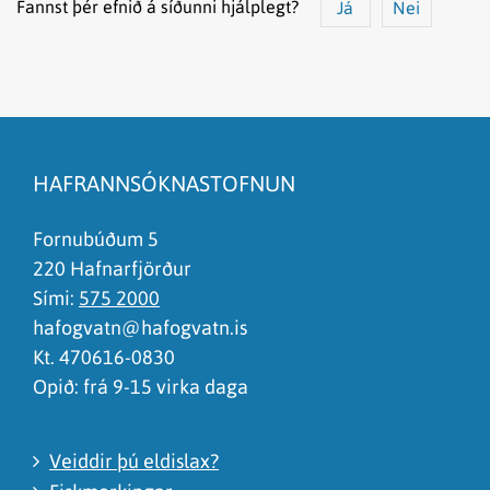
Fannst þér efnið á síðunni hjálplegt?
Já
Nei
Efnið svarar ekki spurningunni
Síðan inniheldur rangar upplýsingar
HAFRANNSÓKNASTOFNUN
Það er of mikið efni á síðunni
Ég skil ekki efnið, finnst það of flókið
Fornubúðum 5
220 Hafnarfjörður
Sími:
575 2000
hafogvatn@hafogvatn.is
Kt. 470616-0830
Opið: frá 9-15 virka daga
Veiddir þú eldislax?