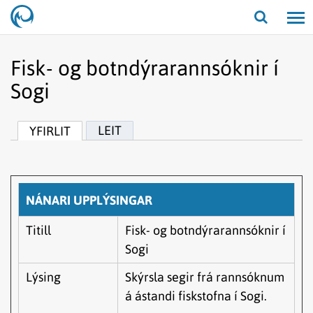
Opna/lo
leit
Fisk- og botndýrarannsóknir í
Sogi
LEIT
YFIRLIT
NÁNARI UPPLÝSINGAR
Titill
Fisk- og botndýrarannsóknir í
Sogi
Lýsing
Skýrsla segir frá rannsóknum
á ástandi fiskstofna í Sogi.