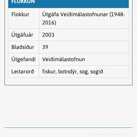
FLOKKUN
Flokkur
Útgáfa Veiðimálastofnunar (1948-
2016)
Útgáfuár
2003
Blaðsíður
39
Útgefandi
Veiðimálastofnun
Leitarorð
fiskur, botndýr, sog, sogið