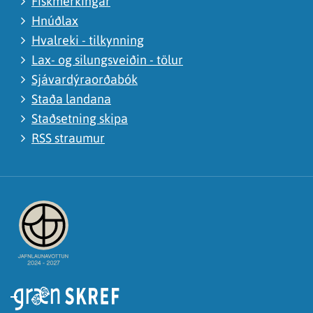
Fiskmerkingar
Hnúðlax
Hvalreki - tilkynning
Lax- og silungsveiðin - tölur
Sjávardýraorðabók
Staða landana
Staðsetning skipa
RSS straumur