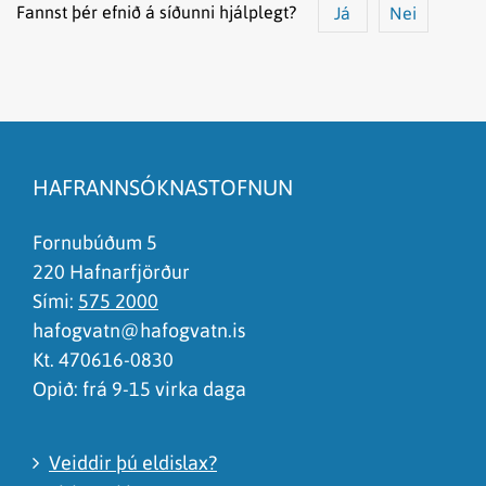
Fannst þér efnið á síðunni hjálplegt?
Já
Nei
Efnið svarar ekki spurningunni
Síðan inniheldur rangar upplýsingar
HAFRANNSÓKNASTOFNUN
Það er of mikið efni á síðunni
Ég skil ekki efnið, finnst það of flókið
Fornubúðum 5
220 Hafnarfjörður
Sími:
575 2000
hafogvatn@hafogvatn.is
Kt. 470616-0830
Opið: frá 9-15 virka daga
Veiddir þú eldislax?