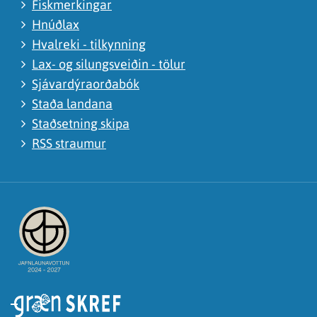
Fiskmerkingar
Hnúðlax
Hvalreki - tilkynning
Lax- og silungsveiðin - tölur
Sjávardýraorðabók
Staða landana
Staðsetning skipa
RSS straumur