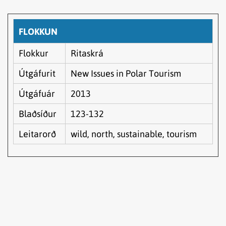
FLOKKUN
Flokkur
Ritaskrá
Útgáfurit
New Issues in Polar Tourism
Útgáfuár
2013
Blaðsíður
123-132
Leitarorð
wild, north, sustainable, tourism