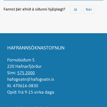
Fannst þér efnið á síðunni hjálplegt?
Já
Nei
Efnið svarar ekki spurningunni
Síðan inniheldur rangar upplýsingar
HAFRANNSÓKNASTOFNUN
Það er of mikið efni á síðunni
Ég skil ekki efnið, finnst það of flókið
Fornubúðum 5
220 Hafnarfjörður
Sími:
575 2000
hafogvatn@hafogvatn.is
Kt. 470616-0830
Opið: frá 9-15 virka daga