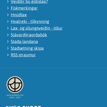
Veiddir þú eldislax?
Fiskmerkingar
Hnúðlax
Hvalreki - tilkynning
Lax- og silungsveiðin - tölur
Sjávardýraorðabók
Staða landana
Staðsetning skipa
RSS straumur