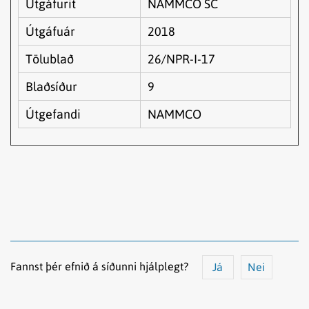
Útgáfurit
NAMMCO SC
Útgáfuár
2018
Tölublað
26/NPR-I-17
Blaðsíður
9
Útgefandi
NAMMCO
Fannst þér efnið á síðunni hjálplegt?
Já
Nei