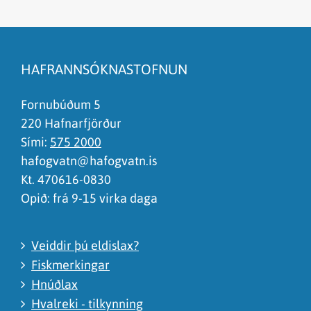
Efnið svarar ekki spurningunni
Síðan inniheldur rangar upplýsingar
HAFRANNSÓKNASTOFNUN
Það er of mikið efni á síðunni
Ég skil ekki efnið, finnst það of flókið
Fornubúðum 5
220 Hafnarfjörður
Sími:
575 2000
hafogvatn@hafogvatn.is
Kt. 470616-0830
Opið: frá 9-15 virka daga
Veiddir þú eldislax?
Fiskmerkingar
Hnúðlax
Hvalreki - tilkynning