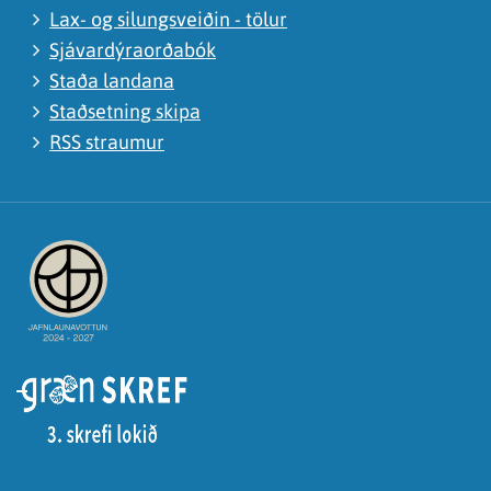
Lax- og silungsveiðin - tölur
Sjávardýraorðabók
Staða landana
Staðsetning skipa
RSS straumur