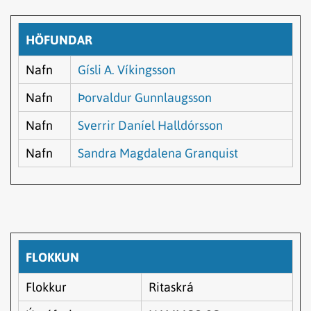
HÖFUNDAR
Nafn
Gísli A. Víkingsson
Nafn
Þorvaldur Gunnlaugsson
Nafn
Sverrir Daníel Halldórsson
Nafn
Sandra Magdalena Granquist
FLOKKUN
Flokkur
Ritaskrá