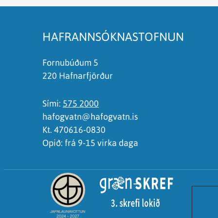
Það er of mikið efni á síðunni
Ég skil ekki efnið, finnst það of flókið
HAFRANNSÓKNASTOFNUN
Fornubúðum 5
220 Hafnarfjörður
Sími:
575 2000
hafogvatn@hafogvatn.is
Kt. 470616-0830
Opið: frá 9-15 virka daga