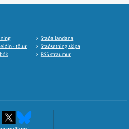
nning
Staða landana
eiðin - tölur
Staðsetning skipa
abók
RSS straumur
lagsmiðlum!