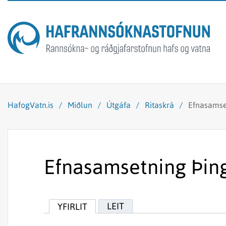
HafogVatn.is
/
Miðlun
/
Útgáfa
/
Ritaskrá
/
Efnasamse
Efnasamsetning Þing
LEIT
YFIRLIT