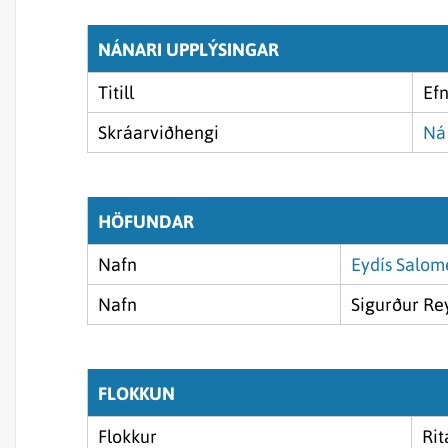
NÁNARI UPPLÝSINGAR
Titill
Ef
Skráarviðhengi
Ná 
HÖFUNDAR
Nafn
Eydís Salome
Nafn
Sigurður Rey
FLOKKUN
Flokkur
Rit