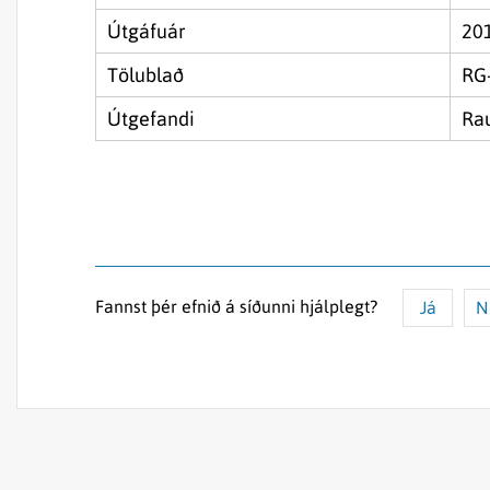
Útgáfuár
20
Tölublað
RG
Útgefandi
Rau
Fannst þér efnið á síðunni hjálplegt?
Já
N
Efnið svarar ekki spurningunni
Síðan inniheldur rangar upplýsingar