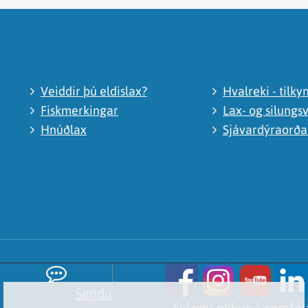
Veiddir þú eldislax?
Hvalreki - tilky
Fiskmerkingar
Lax- og silungsv
Hnúðlax
Sjávardýraorð
Sendu
Fylgdu okkur á samfé