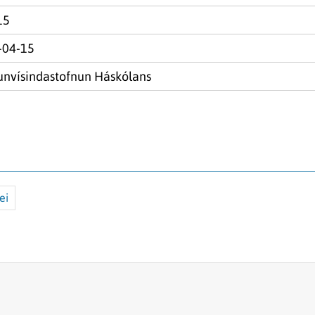
15
-04-15
nvísindastofnun Háskólans
ei