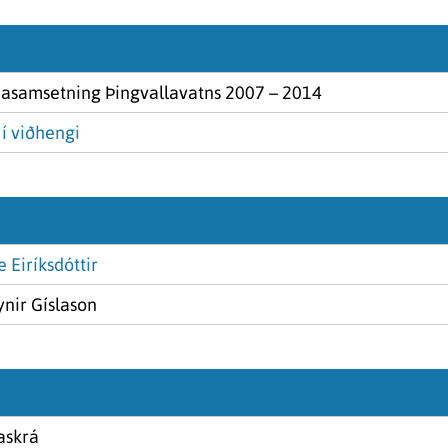
nasamsetning Þingvallavatns 2007 – 2014
í viðhengi
 Eiríksdóttir
nir Gíslason
askrá