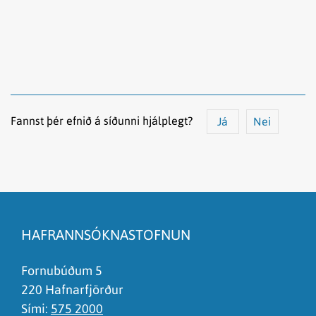
Fannst þér efnið á síðunni hjálplegt?
Já
Nei
Efnið svarar ekki spurningunni
Síðan inniheldur rangar upplýsingar
HAFRANNSÓKNASTOFNUN
Það er of mikið efni á síðunni
Ég skil ekki efnið, finnst það of flókið
Fornubúðum 5
220 Hafnarfjörður
Sími:
575 2000