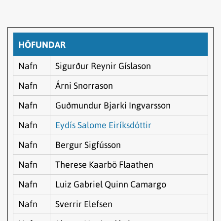
HÖFUNDAR
Nafn
Sigurður Reynir Gíslason
Nafn
Árni Snorrason
Nafn
Guðmundur Bjarki Ingvarsson
Nafn
Eydís Salome Eiríksdóttir
Nafn
Bergur Sigfússon
Nafn
Therese Kaarbö Flaathen
Nafn
Luiz Gabriel Quinn Camargo
Nafn
Sverrir Elefsen