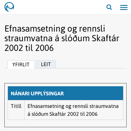
Opna/lo
leit
Efnasamsetning og rennsli
straumvatna á slóðum Skaftár
2002 til 2006
LEIT
YFIRLIT
NÁNARI UPPLÝSINGAR
Titill
Efnasamsetning og rennsli straumvatna
á slóðum Skaftár 2002 til 2006