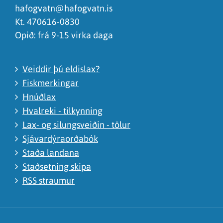
hafogvatn@hafogvatn.is
Kt. 470616-0830
Opið: frá 9-15 virka daga
Veiddir þú eldislax?
Fiskmerkingar
Hnúðlax
Hvalreki - tilkynning
Lax- og silungsveiðin - tölur
Sjávardýraorðabók
Staða landana
Staðsetning skipa
RSS straumur