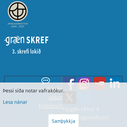
Sendu
Þessi síða notar vafrakökur.
okkur
Lesa nánar
fyrirspurn
Fylgdu okkur á
samfélagsmiðlum!
Samþykkja