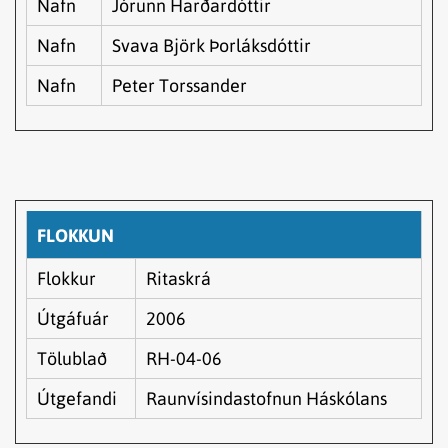
Nafn
Jórunn Harðardóttir
Nafn
Svava Björk Þorláksdóttir
Nafn
Peter Torssander
FLOKKUN
Flokkur
Ritaskrá
Útgáfuár
2006
Tölublað
RH-04-06
Útgefandi
Raunvísindastofnun Háskólans