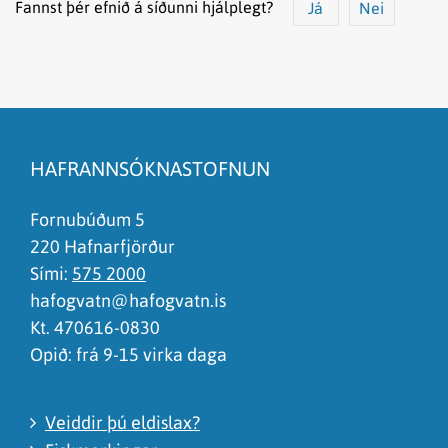
Fannst þér efnið á síðunni hjálplegt?
Já
Nei
Efnið svarar ekki spurningunni
Síðan inniheldur rangar upplýsingar
HAFRANNSÓKNASTOFNUN
Það er of mikið efni á síðunni
Ég skil ekki efnið, finnst það of flókið
Fornubúðum 5
220 Hafnarfjörður
Sími:
575 2000
hafogvatn@hafogvatn.is
Kt. 470616-0830
Opið: frá 9-15 virka daga
Veiddir þú eldislax?