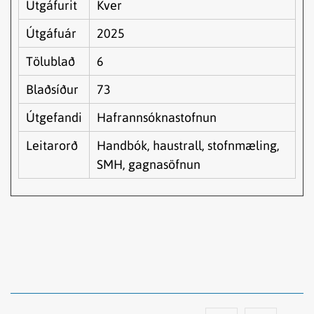
Útgáfurit
Kver
Útgáfuár
2025
Tölublað
6
Blaðsíður
73
Útgefandi
Hafrannsóknastofnun
Leitarorð
Handbók, haustrall, stofnmæling,
SMH, gagnasöfnun