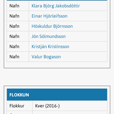
Nafn
Klara Björg Jakobsdóttir
Nafn
Einar Hjörleifsson
Nafn
Höskuldur Björnsson
Nafn
Jón Sólmundsson
Nafn
Kristján Kristinsson
Nafn
Valur Bogason
FLOKKUN
Flokkur
Kver (2016-)