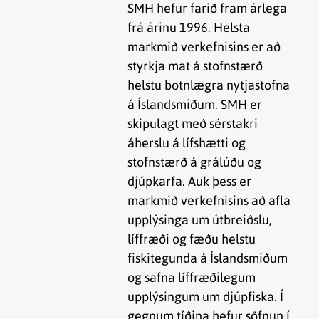
SMH hefur farið fram árlega
frá árinu 1996. Helsta
markmið verkefnisins er að
styrkja mat á stofnstærð
helstu botnlægra nytjastofna
á Íslandsmiðum. SMH er
skipulagt með sérstakri
áherslu á lífshætti og
stofnstærð á grálúðu og
djúpkarfa. Auk þess er
markmið verkefnisins að afla
upplýsinga um útbreiðslu,
líffræði og fæðu helstu
fiskitegunda á Íslandsmiðum
og safna líffræðilegum
upplýsingum um djúpfiska. Í
gegnum tíðina hefur söfnun í