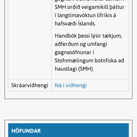
SMH orðið veigamikill þáttur
í langtímavöktun lífríkis á
hafsvæði Íslands.
Handbók þessi lýsir tækjum,
aðferðum og umfangi
gagnasöfnunar í
Stofnmælingum botnfiska að
haustlagi (SMH).
Skráarviðhengi
Ná í viðhengi
HÖFUNDAR