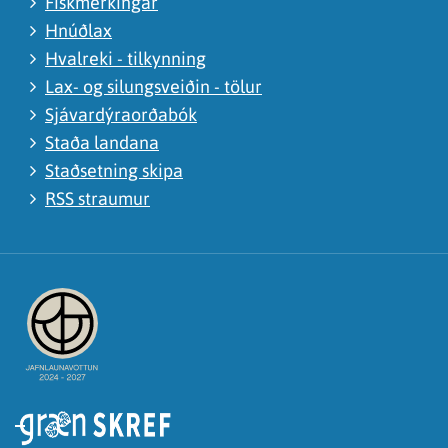
Fiskmerkingar
Hnúðlax
Hvalreki - tilkynning
Lax- og silungsveiðin - tölur
Sjávardýraorðabók
Staða landana
Staðsetning skipa
RSS straumur