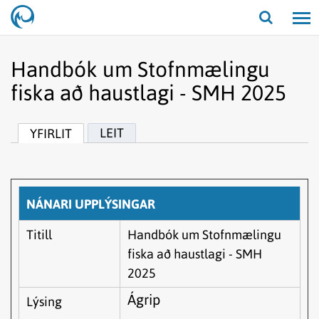
Opna/lo
leit
Handbók um Stofnmælingu
fiska að haustlagi - SMH 2025
LEIT
YFIRLIT
NÁNARI UPPLÝSINGAR
Titill
Handbók um Stofnmælingu
fiska að haustlagi - SMH
2025
Ágrip
Lýsing