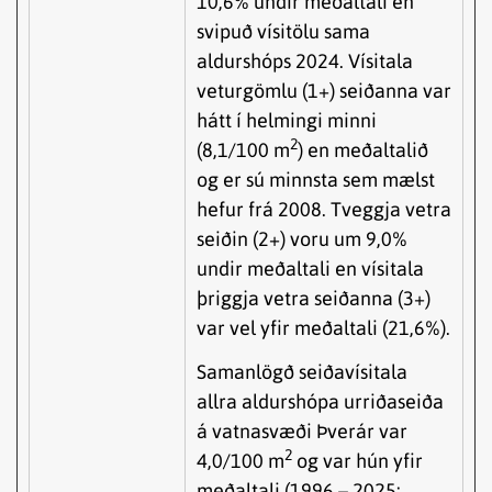
10,6% undir meðaltali en
svipuð vísitölu sama
aldurshóps 2024. Vísitala
veturgömlu (1+) seiðanna var
hátt í helmingi minni
2
(8,1/100 m
) en meðaltalið
og er sú minnsta sem mælst
hefur frá 2008. Tveggja vetra
seiðin (2+) voru um 9,0%
undir meðaltali en vísitala
þriggja vetra seiðanna (3+)
var vel yfir meðaltali (21,6%).
Samanlögð seiðavísitala
allra aldurshópa urriðaseiða
á vatnasvæði Þverár var
2
4,0/100 m
og var hún yfir
meðaltali (1996 – 2025;