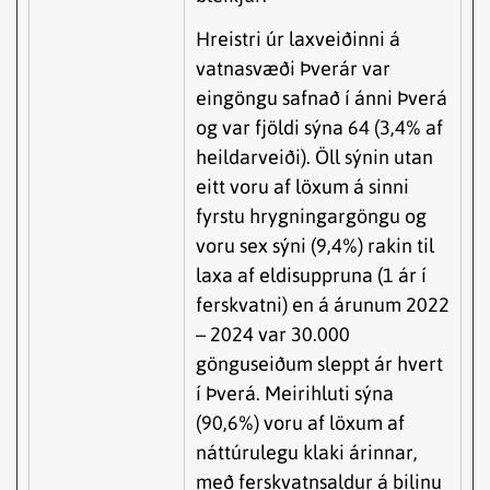
Hreistri úr laxveiðinni á
vatnasvæði Þverár var
eingöngu safnað í ánni Þverá
og var fjöldi sýna 64 (3,4% af
heildarveiði). Öll sýnin utan
eitt voru af löxum á sinni
fyrstu hrygningargöngu og
voru sex sýni (9,4%) rakin til
laxa af eldisuppruna (1 ár í
ferskvatni) en á árunum 2022
– 2024 var 30.000
gönguseiðum sleppt ár hvert
í Þverá. Meirihluti sýna
(90,6%) voru af löxum af
náttúrulegu klaki árinnar,
með ferskvatnsaldur á bilinu