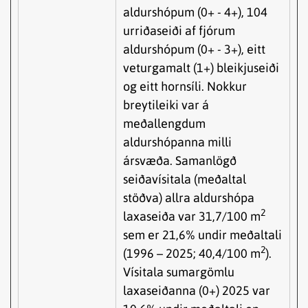
aldurshópum (0+ - 4+), 104
urriðaseiði af fjórum
aldurshópum (0+ - 3+), eitt
veturgamalt (1+) bleikjuseiði
og eitt hornsíli. Nokkur
breytileiki var á
meðallengdum
aldurshópanna milli
ársvæða. Samanlögð
seiðavísitala (meðaltal
stöðva) allra aldurshópa
2
laxaseiða var 31,7/100 m
sem er 21,6% undir meðaltali
2
(1996 – 2025; 40,4/100 m
).
Vísitala sumargömlu
laxaseiðanna (0+) 2025 var