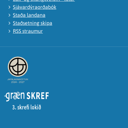
Sjávardýraorðabók
Staða landana
Staðsetning skipa
RSS straumur