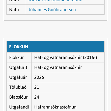
Nafn
Jóhannes Guðbrandsson
FLOKKUN
Flokkur
Haf- og vatnarannsóknir (2016-)
Útgáfurit
Haf- og vatnarannsóknir
Útgáfuár
2026
Tölublað
21
Blaðsíður
24
Útgefandi
Hafrannsóknastofnun