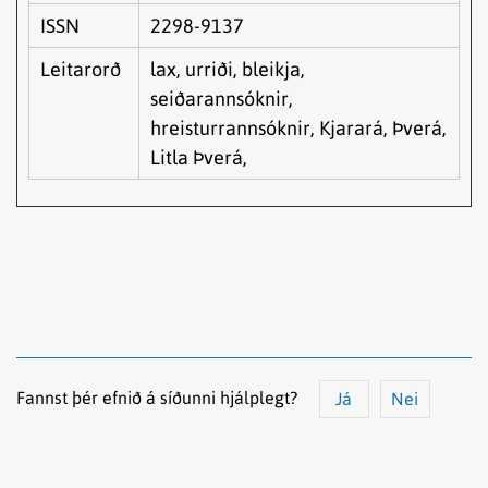
ISSN
2298-9137
Leitarorð
lax, urriði, bleikja,
seiðarannsóknir,
hreisturrannsóknir, Kjarará, Þverá,
Litla Þverá,
Fannst þér efnið á síðunni hjálplegt?
Já
Nei