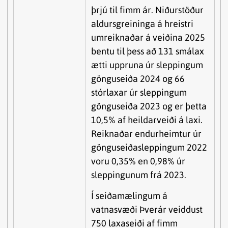
þrjú til fimm ár. Niðurstöður
aldursgreininga á hreistri
umreiknaðar á veiðina 2025
bentu til þess að 131 smálax
ætti uppruna úr sleppingum
gönguseiða 2024 og 66
stórlaxar úr sleppingum
gönguseiða 2023 og er þetta
10,5% af heildarveiði á laxi.
Reiknaðar endurheimtur úr
gönguseiðasleppingum 2022
voru 0,35% en 0,98% úr
sleppingunum frá 2023.
Í seiðamælingum á
vatnasvæði Þverár veiddust
750 laxaseiði af fimm