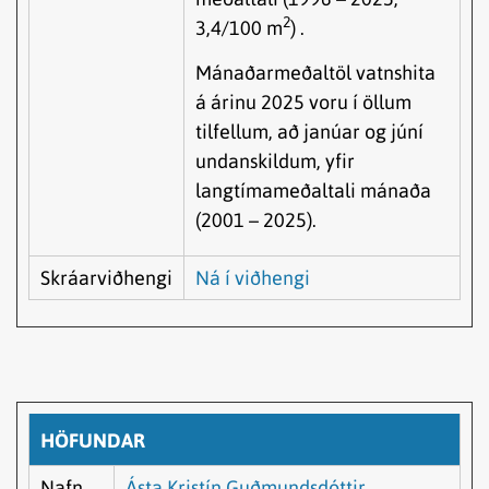
2
3,4/100 m
) .
Mánaðarmeðaltöl vatnshita
á árinu 2025 voru í öllum
tilfellum, að janúar og júní
undanskildum, yfir
langtímameðaltali mánaða
(2001 – 2025).
Skráarviðhengi
Ná í viðhengi
HÖFUNDAR
Nafn
Ásta Kristín Guðmundsdóttir