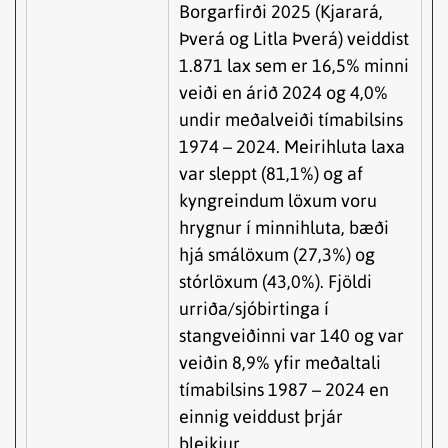
Borgarfirði 2025 (Kjarará,
Þverá og Litla Þverá) veiddist
1.871 lax sem er 16,5% minni
veiði en árið 2024 og 4,0%
undir meðalveiði tímabilsins
1974 – 2024. Meirihluta laxa
var sleppt (81,1%) og af
kyngreindum löxum voru
hrygnur í minnihluta, bæði
hjá smálöxum (27,3%) og
stórlöxum (43,0%). Fjöldi
urriða/sjóbirtinga í
stangveiðinni var 140 og var
veiðin 8,9% yfir meðaltali
tímabilsins 1987 – 2024 en
einnig veiddust þrjár
bleikjur.