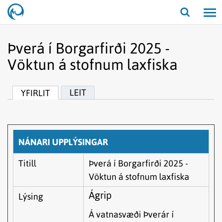
Opna/lo
leit
Þverá í Borgarfirði 2025 -
Vöktun á stofnum laxfiska
LEIT
YFIRLIT
NÁNARI UPPLÝSINGAR
Titill
Þverá í Borgarfirði 2025 -
Vöktun á stofnum laxfiska
Ágrip
Lýsing
Á vatnasvæði Þverár í