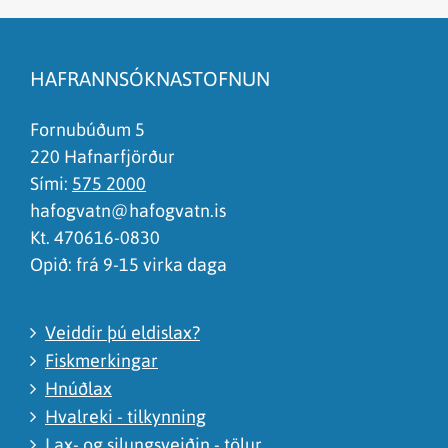
Efnið svarar ekki spurningunni
Síðan inniheldur rangar upplýsingar
HAFRANNSÓKNASTOFNUN
Það er of mikið efni á síðunni
Ég skil ekki efnið, finnst það of flókið
Fornubúðum 5
220 Hafnarfjörður
Sími:
575 2000
hafogvatn@hafogvatn.is
Kt. 470616-0830
Opið: frá 9-15 virka daga
Veiddir þú eldislax?
Fiskmerkingar
Hnúðlax
Hvalreki - tilkynning
Lax- og silungsveiðin - tölur