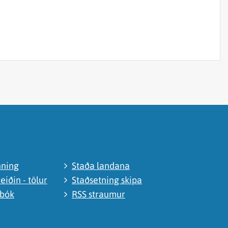
nning
Staða landana
eiðin - tölur
Staðsetning skipa
abók
RSS straumur