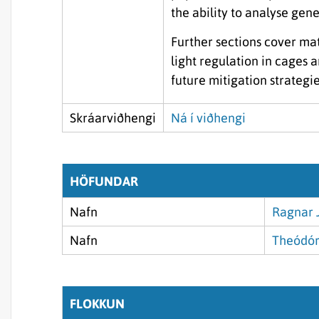
the ability to analyse gen
Further sections cover ma
light regulation in cages
future mitigation strategie
Skráarviðhengi
Ná í viðhengi
HÖFUNDAR
Nafn
Ragnar 
Nafn
Theódór 
FLOKKUN