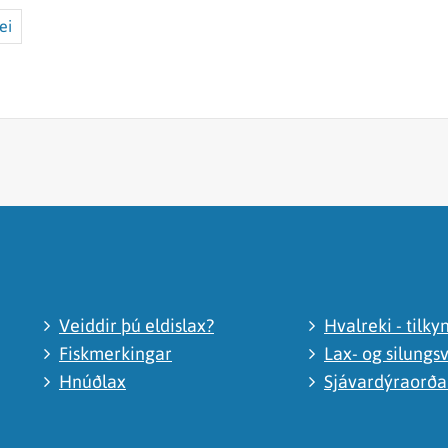
ei
Veiddir þú eldislax?
Hvalreki - tilky
Fiskmerkingar
Lax- og silungsv
Hnúðlax
Sjávardýraorð