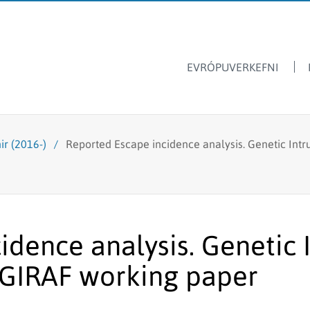
EVRÓPUVERKEFNI
Dýrasvif
Hafrannsóknastofnun
ir (2016-)
/
Reported Escape incidence analysis. Genetic Intr
Ársskýrslur
Ferskvatnsfiskar
Sjávarútvegsskóli GRÓ
Fréttir & tilkynningar
Stangveiði
Laus störf
Fyrir skóla
Fiskmerkingar
Lax- og silungsveiðin -
dence analysis. Genetic I
Framandi sjávarlífverur
tölur
 GIRAF working paper
Hvalarannsóknir
Kolmunni