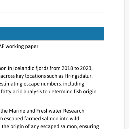
Sjórannsóknir
sjókvíaeldis
RAF working paper
on in Icelandic fjords from 2018 to 2023,
s across key locations such as Hringsdalur,
 estimating escape numbers, including
fatty acid analysis to determine fish origin
y the Marine and Freshwater Research
rom escaped farmed salmon into wild
 the origin of any escaped salmon, ensuring