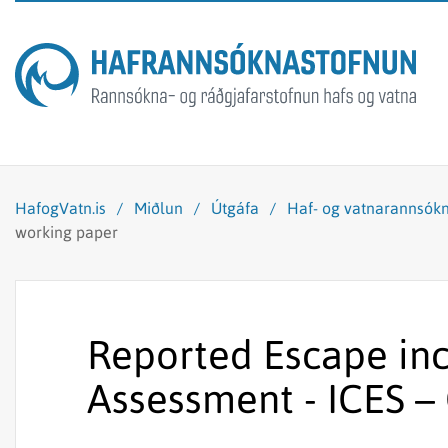
HafogVatn.is
/
Miðlun
/
Útgáfa
/
Haf- og vatnarannsókn
working paper
Reported Escape inci
Assessment - ICES –