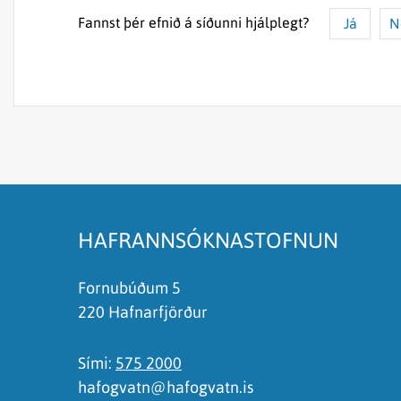
Fannst þér efnið á síðunni hjálplegt?
Já
N
Efnið svarar ekki spurningunni
Síðan inniheldur rangar upplýsingar
Það er of mikið efni á síðunni
Ég skil ekki efnið, finnst það of flókið
HAFRANNSÓKNASTOFNUN
Fornubúðum 5
220 Hafnarfjörður
Sími:
575 2000
hafogvatn@hafogvatn.is