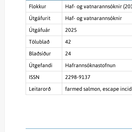
Flokkur
Haf- og vatnarannsóknir (20
Útgáfurit
Haf- og vatnarannsóknir
Útgáfuár
2025
Tölublað
42
Blaðsíður
24
Útgefandi
Hafrannsóknastofnun
ISSN
2298-9137
Leitarorð
farmed salmon, escape inciden