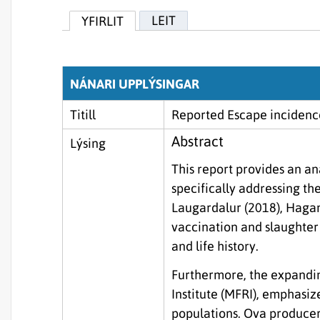
LEIT
YFIRLIT
NÁNARI UPPLÝSINGAR
Titill
Reported Escape incidence
Abstract
Lýsing
This report provides an an
specifically addressing the
Laugardalur (2018), Hagan
vaccination and slaughter r
and life history.
Furthermore, the expandin
Institute (MFRI), emphasiz
populations. Ova producer