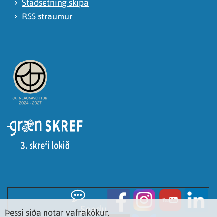
Staðsetning skipa
RSS straumur
Sendu
Þessi síða notar vafrakökur.