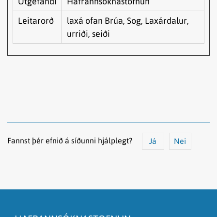
Útgefandi
Hafrannsóknastofnun
Leitarorð
laxá ofan Brúa, Sog, Laxárdalur,
urriði, seiði
Fannst þér efnið á síðunni hjálplegt?
Já
Nei
Efnið svarar ekki spurningunni
Síðan inniheldur rangar upplýsingar