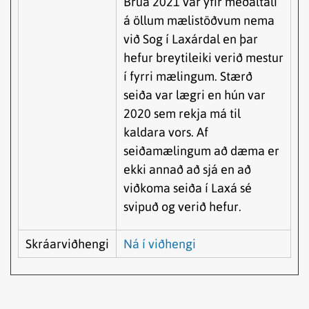
Brúa 2021 var yfir meðaltali
á öllum mælistöðvum nema
við Sog í Laxárdal en þar
hefur breytileiki verið mestur
í fyrri mælingum. Stærð
seiða var lægri en hún var
2020 sem rekja má til
kaldara vors. Af
seiðamælingum að dæma er
ekki annað að sjá en að
viðkoma seiða í Laxá sé
svipuð og verið hefur.
Skráarviðhengi
Ná í viðhengi