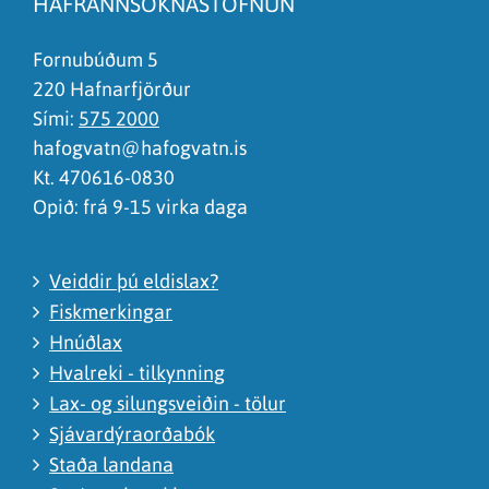
HAFRANNSÓKNASTOFNUN
Það er of mikið efni á síðunni
Ég skil ekki efnið, finnst það of flókið
Fornubúðum 5
220 Hafnarfjörður
Sími:
575 2000
hafogvatn@hafogvatn.is
Kt. 470616-0830
Opið: frá 9-15 virka daga
Veiddir þú eldislax?
Fiskmerkingar
Hnúðlax
Hvalreki - tilkynning
Lax- og silungsveiðin - tölur
Sjávardýraorðabók
Staða landana