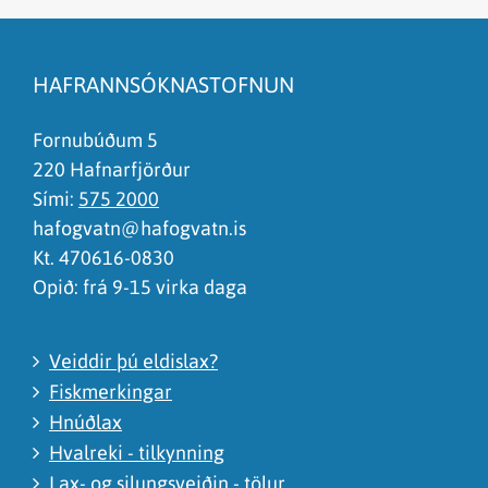
Efnið svarar ekki spurningunni
Síðan inniheldur rangar upplýsingar
HAFRANNSÓKNASTOFNUN
Það er of mikið efni á síðunni
Ég skil ekki efnið, finnst það of flókið
Fornubúðum 5
220 Hafnarfjörður
Sími:
575 2000
hafogvatn@hafogvatn.is
Kt. 470616-0830
Opið: frá 9-15 virka daga
Veiddir þú eldislax?
Fiskmerkingar
Hnúðlax
Hvalreki - tilkynning
Lax- og silungsveiðin - tölur