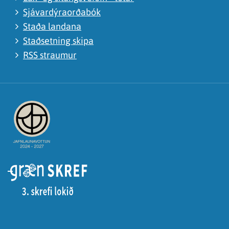
Sjávardýraorðabók
Staða landana
Staðsetning skipa
RSS straumur