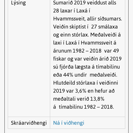
Lýsing
Sumarið 2019 veiddust alls
28 laxar í Laxá í
Hvammssveit, allir síðsumars.
Veiðin skiptist í 27 smálaxa
og einn stórlax. Meðalveiði á
laxi í Laxá í Hvammssveit á
árunum 1982 – 2018 var 49
fiskar og var veiðin árið 2019
sú fjórða lægsta á tímabilinu
eða 44% undir meðalveiði.
Hlutdeild stórlaxa í veiðinni
2019 var 3,6% en hefur að
meðaltali verið 13,8%
á tímabilinu 1982 – 2018.
Skráarviðhengi
Ná í viðhengi