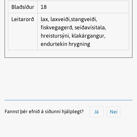
Blaðsíður
18
Leitarorð
lax, laxveiði,stangveiði,
fiskvegagerð, seiðavísitala,
hreistursýni, klakárgangur,
endurtekin hrygning
Fannst þér efnið á síðunni hjálplegt?
Já
Nei